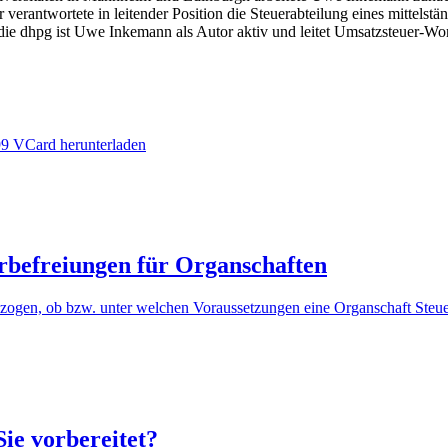
verantwortete in leitender Position die Steuerabteilung eines mittelstä
 die dhpg ist Uwe Inkemann als Autor aktiv und leitet Umsatzsteuer-W
99
VCard herunterladen
befreiungen für Organschaften
ezogen, ob bzw. unter welchen Voraussetzungen eine Organschaft Steue
ie vorbereitet?