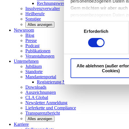
personenbezogenen Daten ist I
Rechnungswesen/Controlling
Gern möchten wir aber auch d
Insolvenzverwalter
Heilberufe
personenbezogenen Daten z
Sonstige
Einwilligungsauswahl
Alles anzeigen
Newsroom
Erforderlich
Blog
Presse
Podcast
Publikationen
Veranstaltungen
Unternehmen
Alle ablehnen (außer erfor
Jubiläum
Cookies)
Standorte
Mandantenportal
Registrierung Mandantenportal
Downloads
Auszeichnungen
CLA
Global
Newsletter
Anmeldung
Lieferkette und
Compliance
Transparenzbericht
Alles anzeigen
Karriere