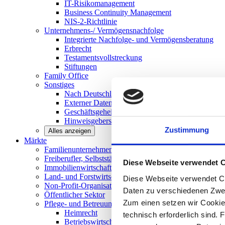
IT-Risikomanagement
Business Continuity Management
NIS-2-Richtlinie
Unternehmens-/
Vermögensnachfolge
Integrierte Nachfolge- und Vermögensberatung
Erbrecht
Testamentsvollstreckung
Stiftungen
Family
Office
Sonstiges
Nach Deutschland expandieren
Externer Datenschutzbeauftragter
Geschäftsgeheimnisgesetz
Hinweisgeberschutz in Unternehmen
Zustimmung
Alles anzeigen
Märkte
Familienunternehmen und
Mittelstand
Freiberufler, Selbstständige und
Privatpersonen
Diese Webseite verwendet 
Immobilienwirtschaft
Land- und
Forstwirtschaft
Diese Webseite verwendet Co
Non-Profit-Organisationen
Daten zu verschiedenen Zwe
Öffentlicher
Sektor
Zum einen setzen wir Cookies
Pflege- und Betreuungseinrichtungen
Heimrecht
technisch erforderlich sind. 
Betriebswirtschaftliche Beratung