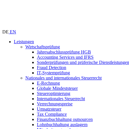
DE
EN
Leistungen
Wirtschaftsprüfung
Jahresabschlussprüfung HGB
Accounting Services und IFRS
Sonderprüfungen und prüferische Dienstleistunge
Fraud Detection
IT-Systemprüfung
Nationales und internationales Steuerrecht
E-Rechnung
Globale Mindeststeuer
Steueroptimierung
Internationales Steuerrecht
Verrechnungspreise
Umsatzsteuer
Tax Compliance
Finanzbuchhaltung outsourcen
Lohnbuchhaltung auslagern