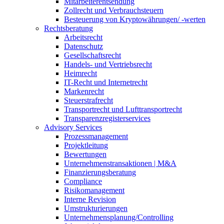
Mitarbeiterentsendung
Zollrecht und Verbrauchsteuern
Besteuerung von Kryptowährungen/ -werten
Rechtsberatung
Arbeitsrecht
Datenschutz
Gesellschaftsrecht
Handels- und Vertriebsrecht
Heimrecht
IT-Recht und Internetrecht
Markenrecht
Steuerstrafrecht
Transportrecht und Lufttransportrecht
Transparenzregisterservices
Advisory
Services
Prozessmanagement
Projektleitung
Bewertungen
Unternehmenstransaktionen | M&A
Finanzierungsberatung
Compliance
Risikomanagement
Interne Revision
Umstrukturierungen
Unternehmensplanung/Controlling