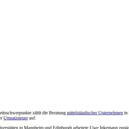
keitsschwerpunkte zählt die Beratung
mittelständischer Unternehmen
in 
er
Umsatzsteuer
auf.
versitäten in Mannheim und Edinburgh arbeitete Uwe Inkemann zunächst 