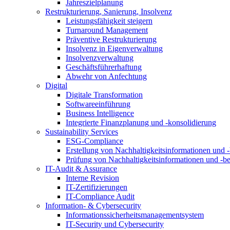
Jahreszielplanung
Restrukturierung, Sanierung, Insolvenz
Leistungsfähigkeit steigern
Turnaround Management
Präventive Restrukturierung
Insolvenz in Eigenverwaltung
Insolvenzverwaltung
Geschäftsführerhaftung
Abwehr von Anfechtung
Digital
Digitale Transformation
Softwareeinführung
Business Intelligence
Integrierte Finanzplanung und -konsolidierung
Sustainability Services
ESG-Compliance
Erstellung von Nachhaltigkeitsinformationen und -
Prüfung von Nachhaltigkeitsinformationen und -be
IT-Audit & Assurance
Interne Revision
IT-Zertifizierungen
IT-Compliance Audit
Information- & Cybersecurity
Informationssicherheitsmanagementsystem
IT-Security und Cybersecurity