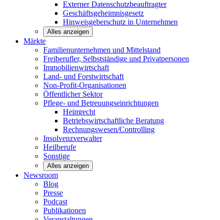
Externer Datenschutzbeauftragter
Geschäftsgeheimnisgesetz
Hinweisgeberschutz in Unternehmen
Alles anzeigen
Märkte
Familienunternehmen und
Mittelstand
Freiberufler, Selbstständige und
Privatpersonen
Immobilienwirtschaft
Land- und
Forstwirtschaft
Non-Profit-Organisationen
Öffentlicher
Sektor
Pflege- und Betreuungseinrichtungen
Heimrecht
Betriebswirtschaftliche Beratung
Rechnungswesen/Controlling
Insolvenzverwalter
Heilberufe
Sonstige
Alles anzeigen
Newsroom
Blog
Presse
Podcast
Publikationen
Veranstaltungen