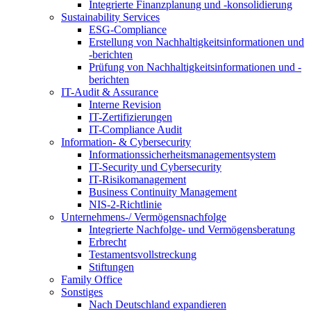
Integrierte Finanzplanung und -konsolidierung
Sustainability Services
ESG-Compliance
Erstellung von Nachhaltigkeitsinformationen und
-berichten
Prüfung von Nachhaltigkeitsinformationen und -
berichten
IT-Audit & Assurance
Interne Revision
IT-Zertifizierungen
IT-Compliance Audit
Information- & Cybersecurity
Informationssicherheitsmanagementsystem
IT-Security und Cybersecurity
IT-Risikomanagement
Business Continuity Management
NIS-2-Richtlinie
Unternehmens-/
Vermögensnachfolge
Integrierte Nachfolge- und Vermögensberatung
Erbrecht
Testamentsvollstreckung
Stiftungen
Family
Office
Sonstiges
Nach Deutschland expandieren