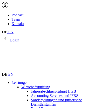
Podcast
Team
Kontakt
DE
EN
Login
DE
EN
Leistungen
Wirtschaftsprüfung
Jahresabschlussprüfung HGB
Accounting Services und IFRS
Sonderprüfungen und prüferische
Dienstleistungen