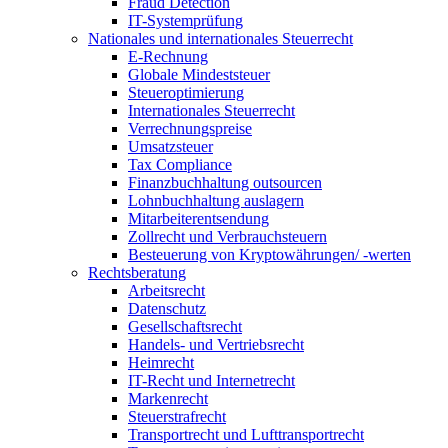
Fraud Detection
IT-Systemprüfung
Nationales und internationales Steuerrecht
E-Rechnung
Globale Mindeststeuer
Steueroptimierung
Internationales Steuerrecht
Verrechnungspreise
Umsatzsteuer
Tax Compliance
Finanzbuchhaltung outsourcen
Lohnbuchhaltung auslagern
Mitarbeiterentsendung
Zollrecht und Verbrauchsteuern
Besteuerung von Kryptowährungen/ -werten
Rechtsberatung
Arbeitsrecht
Datenschutz
Gesellschaftsrecht
Handels- und Vertriebsrecht
Heimrecht
IT-Recht und Internetrecht
Markenrecht
Steuerstrafrecht
Transportrecht und Lufttransportrecht