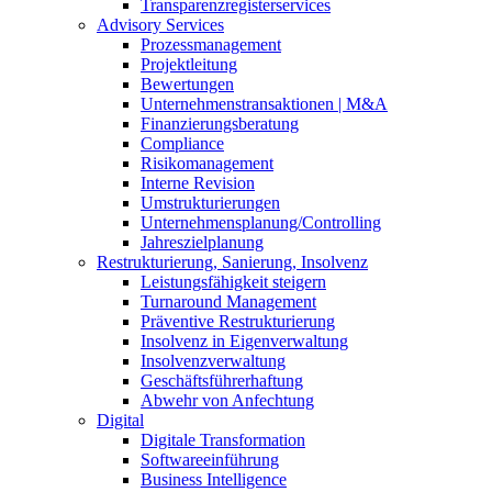
Transparenzregisterservices
Advisory
Services
Prozessmanagement
Projektleitung
Bewertungen
Unternehmenstransaktionen | M&A
Finanzierungsberatung
Compliance
Risikomanagement
Interne Revision
Umstrukturierungen
Unternehmensplanung/Controlling
Jahreszielplanung
Restrukturierung, Sanierung, Insolvenz
Leistungsfähigkeit steigern
Turnaround Management
Präventive Restrukturierung
Insolvenz in Eigenverwaltung
Insolvenzverwaltung
Geschäftsführerhaftung
Abwehr von Anfechtung
Digital
Digitale Transformation
Softwareeinführung
Business Intelligence