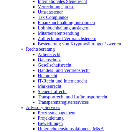
Internationales Steuerrecht
Verrechnungspreise
Umsatzsteuer
Tax Compliance
Finanzbuchhaltung outsourcen
Lohnbuchhaltung auslagern
Mitarbeiterentsendung
Zollrecht und Verbrauchsteuern
Besteuerung von Kryptowährungen/ -werten
Rechtsberatung
Arbeitsrecht
Datenschutz
Gesellschaftsrecht
Handels- und Vertriebsrecht
Heimrecht
IT-Recht und Internetrecht
Markenrecht
Steuerstrafrecht
Transportrecht und Lufttransportrecht
Transparenzregisterservices
Advisory
Services
Prozessmanagement
Projektleitung
Bewertungen
Unternehmenstransaktionen | M&A