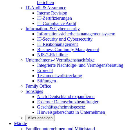
berichten
IT-Audit & Assurance
Interne Revision
IT-Zertifizierungen
IT-Compliance Audit
Information- & Cybersecurity
Informationssicherheitsmanagementsystem
IT-Security und Cybersecurity
IT-Risikomanagement
Business Continuity Management
NIS-2-Richtlinie
Unternehmens-/
Vermögensnachfolge
Integrierte Nachfolge- und Vermögensberatung
Erbrecht
Testamentsvollstreckung
Stiftungen
Family
Office
Sonstiges
Nach Deutschland expandieren
Externer Datenschutzbeauftragter
Geschäftsgeheimnisgesetz
Hinweisgeberschutz in Unternehmen
Alles anzeigen
Märkte
Familienunternehmen und
Mittelstand