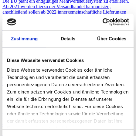
Die EU plant ein endgültiges Mehrwertsteuersystem zu etablieren.
Ab 2021 werden hierzu der Versandhandel harmonisiert,
anschließend sollen ab 2022 innergemeinschaftliche Lieferungen
und später auch Dienstleistungen im Bestimmungsland besteuert
werden. Einige „Sofortmaßnahmen“ werden aber bereits zum
1.1.2020 in Form der sogenannten Quick Fixes in Kraft treten. Was
es hiermit auf sich hat und welcher Handlungsbedarf nun für
Zustimmung
Details
Über Cookies
Unternehmer besteht, erklärt unser Experte im Interview.
Umsatzsteuerberatung
Internationale Steuerberatung
Vorsteuerabzug
Diese Webseite verwendet Cookies
10. Juli
2019
Diese Webseite verwendet Cookies oder ähnliche
Die Quick Fixes kommen – Umsetzung im
Technologien und verarbeitet die damit erfassten
Jahressteuergesetz 2019
personenbezogenen Daten zu verschiedenen Zwecken.
Zum einen setzen wir Cookies und ähnliche Technologien
Die Europäische Union (EU) hat ein umfangreiches
ein, die für die Erbringung der Dienste auf unserer
Maßnahmenpaket auf den Weg gebracht, um die Umsatzsteuer
grundlegend zu reformieren. Die ersten Änderungen traten 2019 in
Website technisch erforderlich sind. Für diese Cookies
Kraft und betrafen elektronische Dienstleistungen und Online-
oder ähnlichen Technologien sowie für die Verarbeitung
Portale. Ab 2020 geht es weiter mit den Quick Fixes.
der damit erfassten personenbezogenen Daten ist Ihre
Finanzbuchhaltung/Jahresabschluss
Tax Compliance
Einwilligung nicht erforderlich.
Umsatzsteuerberatung
Gern möchten wir aber auch die folgenden Technologien