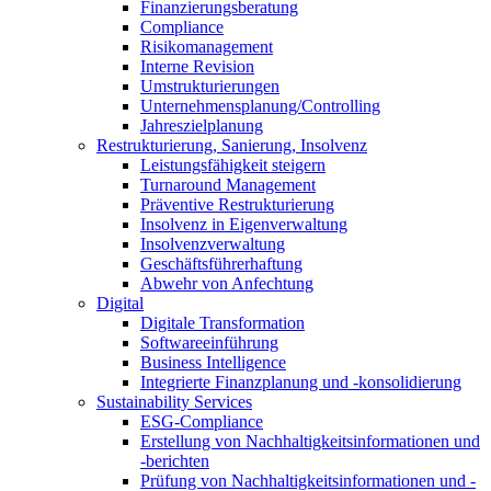
Finanzierungsberatung
Compliance
Risikomanagement
Interne Revision
Umstrukturierungen
Unternehmensplanung/Controlling
Jahreszielplanung
Restrukturierung, Sanierung, Insolvenz
Leistungsfähigkeit steigern
Turnaround Management
Präventive Restrukturierung
Insolvenz in Eigenverwaltung
Insolvenzverwaltung
Geschäftsführerhaftung
Abwehr von Anfechtung
Digital
Digitale Transformation
Softwareeinführung
Business Intelligence
Integrierte Finanzplanung und -konsolidierung
Sustainability Services
ESG-Compliance
Erstellung von Nachhaltigkeitsinformationen und
-berichten
Prüfung von Nachhaltigkeitsinformationen und -