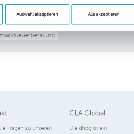
e Steuersatz für Beherbergungsumsätze. Diesmal
, ob die Vermieter von Ferienhäusern von dieser
Auswahl akzeptieren
Alle akzeptieren
satzsteuerberatung
kt
CLA Global
ie Fragen zu unseren
Die dhpg ist ein