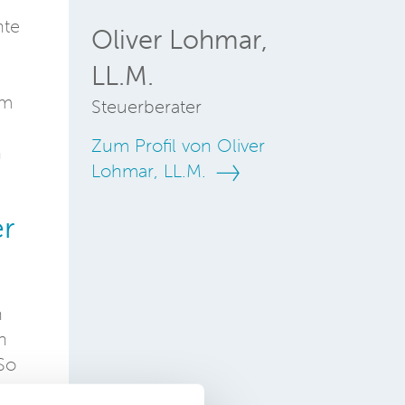
nte
Oliver Lohmar,
LL.M.
em
Steuerberater
Zum Profil von Oliver
n
Lohmar, LL.M.
r
n
h
So
von