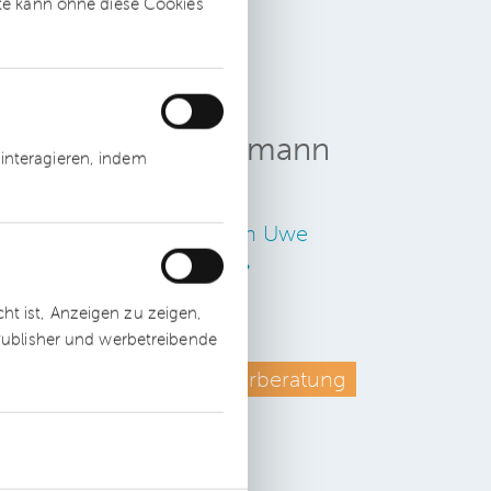
ite kann ohne diese Cookies
en
Uwe Inkemann
interagieren, indem
Steuerberater
Zum Profil von Uwe
Inkemann
t ist, Anzeigen zu zeigen,
 Publisher und werbetreibende
Umsatzsteuerberatung