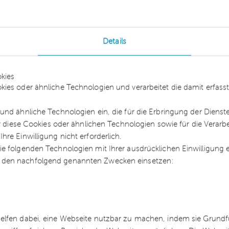
ernehmen ausgeführt wird, in den USA. Auf der
en die Umsatzsteuer, die es in Europa für
lt bekommt, nicht als Vorsteuer abziehen.
Details
at in einem Schreiben vom 29.1.2021 erstmals di
derregelung bei Reiseleistungen von Unternehmern
kies
iederlassung im Gemeinschaftsgebiet nicht
kies oder ähnliche Technologien und verarbeitet die damit erfa
 die Besteuerung von Reiseleistungen nach
und ähnliche Technologien ein, die für die Erbringung der Dienst
sequenz dieser Auffassung wäre, dass sich
ür diese Cookies oder ähnlichen Technologien sowie für die Verarb
eutschland und ggf. weiteren Mitgliedsstaaten der
re Einwilligung nicht erforderlich.
Umsatzsteuern abführen müssten.
e folgenden Technologien mit Ihrer ausdrücklichen Einwilligung
 den nachfolgend genannten Zwecken einsetzen:
der Nichtbeanstandungsregelu
ung die Sonderregelung bereits ab dem Jahr 2021 
chtbeanstandungsregelung ist dann in der Folge
helfen dabei, eine Webseite nutzbar zu machen, indem sie Grund
längert worden. Mit Schreiben vom 27.6.2023 hat