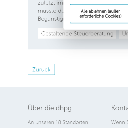
zuletzt immer wieder der ermäßigt
musste der Bundesfinanzhof klären
Alle ablehnen (außer
erforderliche Cookies)
Begünstigung profitieren können.
Gestaltende Steuerberatung
Um
Zurück
Über die dhpg
Konta
An unseren 18 Standorten
Wenn S