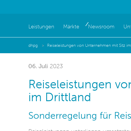
Leistungen
Märkte
Newsroom
Un
dhpg
Reiseleistungen von Unternehmen mit Sitz im 
06. Juli
2023
Reiseleistungen vo
im Drittland
Sonderregelung für Rei