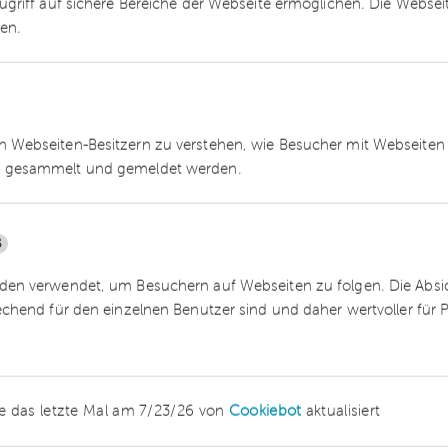
ugriff auf sichere Bereiche der Webseite ermöglichen. Die Webse
t nun bis zum 31.12.2026 verlängert. Bis dahin
ren.
 Rahmenbedingungen für ausländische
erwartet, dass bis zum Ablauf dieser Frist auf
uregelung für die Besteuerung von Reiseleistung
 Webseiten-Besitzern zu verstehen, wie Besucher mit Webseiten 
 gesammelt und gemeldet werden.
5
en verwendet, um Besuchern auf Webseiten zu folgen. Die Absich
echend für den einzelnen Benutzer sind und daher wertvoller für
enwohnungen – Reiseleistung
e das letzte Mal am 7/23/26 von
Cookiebot
aktualisiert
ade zu einer Vereinfachung beitragen, zeigt