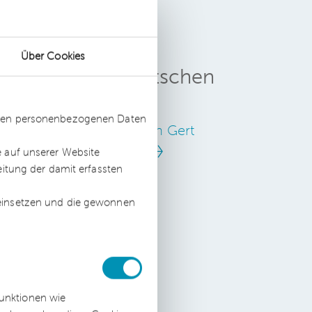
Über Cookies
Gert Klöttschen
e
Steuerberater
ssten personenbezogenen Daten
Zum Profil von Gert
Klöttschen
e auf unserer Website
eitung der damit erfassten
 einsetzen und die gewonnen
ng
in
funktionen wie