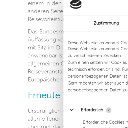
einem in den USA ansässigen Reiseunt
anderen Seite kann das Reiseunternehm
Reisevorleistungen in Rechnung gestel
Zustimmung
Das Bundesministerium der Finanzen h
Details
Auffassung vertreten, dass diese Son
Diese Webseite verwendet Coo
mit Sitz im Drittland und ohne feste N
Diese Webseite verwendet Coo
anwendbar ist. Stattdessen würde sich
zu verschiedenen Zwecken.
Zum einen setzen wir Cookies 
allgemeinen Grundsätzen richten. Kon
technisch erforderlich sind. F
Reiseveranstalter aus Drittstaaten in D
personenbezogenen Daten ist Ih
Europäischen Union registrieren und 
Gern möchten wir aber auch di
personenbezogenen Daten zu
Erneute Verlängerung 
Erforderlich
Ursprünglich wollte die Finanzverwalt
7
allen offenen Fällen anwenden. Die Ni
Erforderliche Cookies 
aber mehrfach um jeweils ein Jahr ver