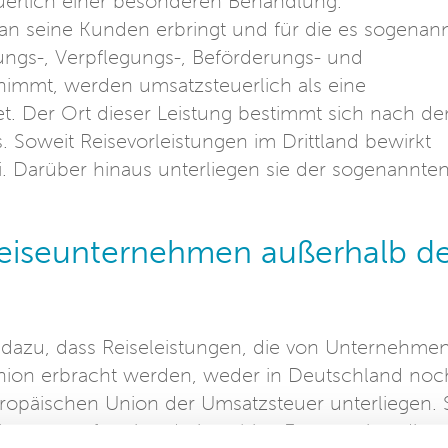
euerlich einer besonderen Behandlung.
an seine Kunden erbringt und für die es sogenan
ungs-, Verpflegungs-, Beförderungs- und
nimmt, werden umsatzsteuerlich als eine
tet. Der Ort dieser Leistung bestimmt sich nach d
 Soweit Reisevorleistungen im Drittland bewirkt
i. Darüber hinaus unterliegen sie der sogenannte
eiseunternehmen außerhalb de
 dazu, dass Reiseleistungen, die von Unternehme
Union erbracht werden, weder in Deutschland noc
uropäischen Union der Umsatzsteuer unterliegen. 
istungsort für eine dreiwöchige Europareise, die 