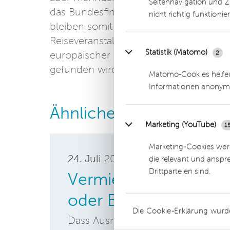
Seitennavigation und Z
das Bundesfinanzministerium diese Fris
nicht richtig funktionie
bleiben somit die umsatzsteuerlichen
Reiseveranstalter unverändert. Es wird 
Statistik (Matomo)
2
europäischer Ebene insgesamt eine Ne
gefunden wird.
Matomo-Cookies helfen
Informationen anonym
Ähnliche Beiträge
Marketing (YouTube)
1
Marketing-Cookies werd
24. Juli
2019
die relevant und anspr
Drittparteien sind.
Vermietung von Feri
oder Beherbergung?
Die Cookie-Erklärung wurd
Dass Ausnahmeregelungen nicht ger