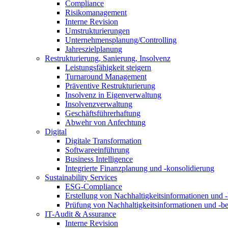
Compliance
Risikomanagement
Interne Revision
Umstrukturierungen
Unternehmensplanung/Controlling
Jahreszielplanung
Restrukturierung, Sanierung, Insolvenz
Leistungsfähigkeit steigern
Turnaround Management
Präventive Restrukturierung
Insolvenz in Eigenverwaltung
Insolvenzverwaltung
Geschäftsführerhaftung
Abwehr von Anfechtung
Digital
Digitale Transformation
Softwareeinführung
Business Intelligence
Integrierte Finanzplanung und -konsolidierung
Sustainability Services
ESG-Compliance
Erstellung von Nachhaltigkeitsinformationen und -
Prüfung von Nachhaltigkeitsinformationen und -be
IT-Audit & Assurance
Interne Revision