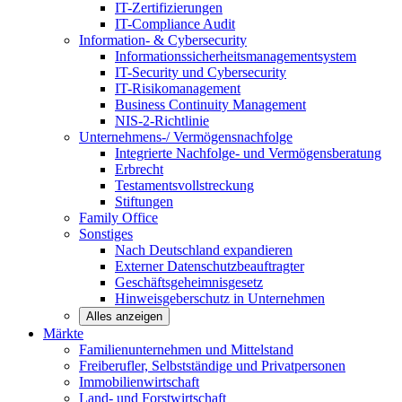
IT-Zertifizierungen
IT-Compliance Audit
Information- & Cybersecurity
Informationssicherheitsmanagementsystem
IT-Security und Cybersecurity
IT-Risikomanagement
Business Continuity Management
NIS-2-Richtlinie
Unternehmens-/
Vermögensnachfolge
Integrierte Nachfolge- und Vermögensberatung
Erbrecht
Testamentsvollstreckung
Stiftungen
Family
Office
Sonstiges
Nach Deutschland expandieren
Externer Datenschutzbeauftragter
Geschäftsgeheimnisgesetz
Hinweisgeberschutz in Unternehmen
Alles anzeigen
Märkte
Familienunternehmen und
Mittelstand
Freiberufler, Selbstständige und
Privatpersonen
Immobilienwirtschaft
Land- und
Forstwirtschaft