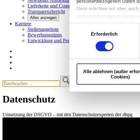
Newsletter
Anmeldung
personenbezogenen Daten ist I
Lieferkette und
Compliance
Gern möchten wir aber auch d
Transparenzbericht
personenbezogenen Daten z
Alles anzeigen
Karriere
Einwilligungsauswahl
Stellenangebote
Erforderlich
Bewerbungstipps
Entwicklung und
Perspektiven
Alle ablehnen (außer erfor
Cookies)
Datenschutz
Umsetzung der DSGVO – mit den Datenschutzexperten der dhpg