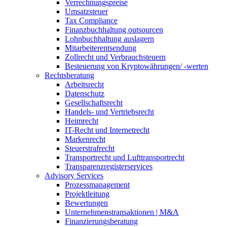
Verrechnungspreise
Umsatzsteuer
Tax Compliance
Finanzbuchhaltung outsourcen
Lohnbuchhaltung auslagern
Mitarbeiterentsendung
Zollrecht und Verbrauchsteuern
Besteuerung von Kryptowährungen/ -werten
Rechtsberatung
Arbeitsrecht
Datenschutz
Gesellschaftsrecht
Handels- und Vertriebsrecht
Heimrecht
IT-Recht und Internetrecht
Markenrecht
Steuerstrafrecht
Transportrecht und Lufttransportrecht
Transparenzregisterservices
Advisory
Services
Prozessmanagement
Projektleitung
Bewertungen
Unternehmenstransaktionen | M&A
Finanzierungsberatung