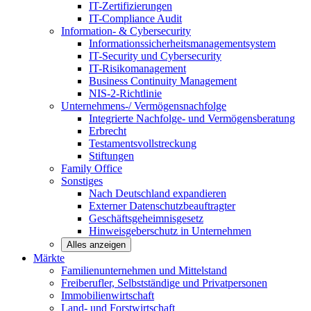
IT-Zertifizierungen
IT-Compliance Audit
Information- & Cybersecurity
Informationssicherheitsmanagementsystem
IT-Security und Cybersecurity
IT-Risikomanagement
Business Continuity Management
NIS-2-Richtlinie
Unternehmens-/
Vermögensnachfolge
Integrierte Nachfolge- und Vermögensberatung
Erbrecht
Testamentsvollstreckung
Stiftungen
Family
Office
Sonstiges
Nach Deutschland expandieren
Externer Datenschutzbeauftragter
Geschäftsgeheimnisgesetz
Hinweisgeberschutz in Unternehmen
Alles anzeigen
Märkte
Familienunternehmen und
Mittelstand
Freiberufler, Selbstständige und
Privatpersonen
Immobilienwirtschaft
Land- und
Forstwirtschaft