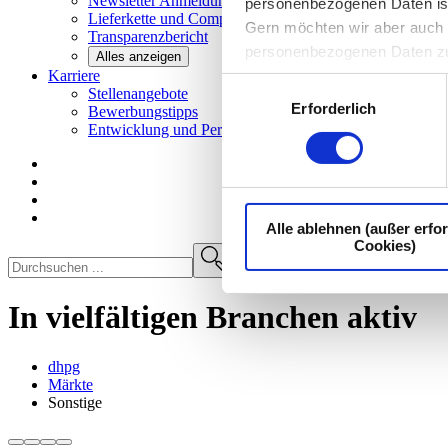
Newsletter
Anmeldung
personenbezogenen Daten ist I
Lieferkette und
Compliance
Gern möchten wir aber auch d
Transparenzbericht
personenbezogenen Daten z
Alles anzeigen
Karriere
Einwilligungsauswahl
Stellenangebote
Erforderlich
Bewerbungstipps
Entwicklung und
Perspektiven
Alle ablehnen (außer erfor
Cookies)
In vielfältigen Branchen aktiv
dhpg
Märkte
Sonstige