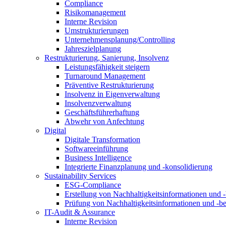
Compliance
Risikomanagement
Interne Revision
Umstrukturierungen
Unternehmensplanung/Controlling
Jahreszielplanung
Restrukturierung, Sanierung, Insolvenz
Leistungsfähigkeit steigern
Turnaround Management
Präventive Restrukturierung
Insolvenz in Eigenverwaltung
Insolvenzverwaltung
Geschäftsführerhaftung
Abwehr von Anfechtung
Digital
Digitale Transformation
Softwareeinführung
Business Intelligence
Integrierte Finanzplanung und -konsolidierung
Sustainability Services
ESG-Compliance
Erstellung von Nachhaltigkeitsinformationen und -
Prüfung von Nachhaltigkeitsinformationen und -be
IT-Audit & Assurance
Interne Revision