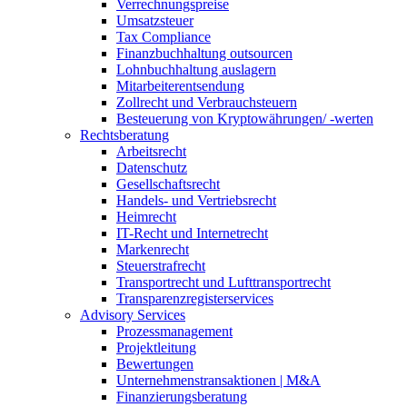
Verrechnungspreise
Umsatzsteuer
Tax Compliance
Finanzbuchhaltung outsourcen
Lohnbuchhaltung auslagern
Mitarbeiterentsendung
Zollrecht und Verbrauchsteuern
Besteuerung von Kryptowährungen/ -werten
Rechtsberatung
Arbeitsrecht
Datenschutz
Gesellschaftsrecht
Handels- und Vertriebsrecht
Heimrecht
IT-Recht und Internetrecht
Markenrecht
Steuerstrafrecht
Transportrecht und Lufttransportrecht
Transparenzregisterservices
Advisory
Services
Prozessmanagement
Projektleitung
Bewertungen
Unternehmenstransaktionen | M&A
Finanzierungsberatung