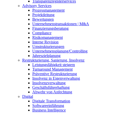
Transparenzregisterservices
Advisory
Services
Prozessmanagement
Projektleitung
Bewertungen
Unternehmenstransaktionen | M&A
Finanzierungsberatung
Compliance
Risikomanagement
Interne Revision
Umstrukturierungen
Unternehmensplanung/Controlling
Jahreszielplanung
Restrukturierung, Sanierung, Insolvenz
Leistungsfähigkeit steigern
Turnaround Management
Präventive Restrukturierung
Insolvenz in Eigenverwaltung
Insolvenzverwaltung
Geschäftsführerhaftung
Abwehr von Anfechtung
Digital
Digitale Transformation
Softwareeinführung
Business Intelligence