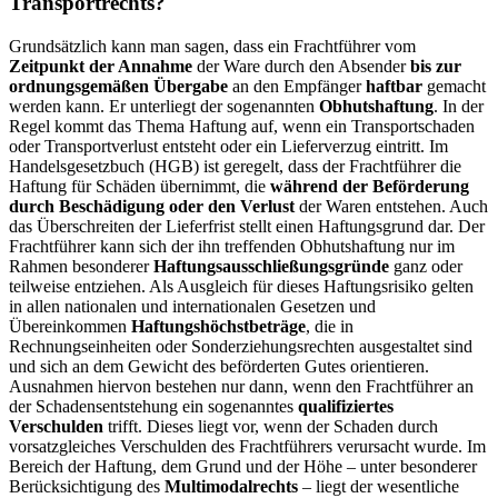
Transportrechts?
Grundsätzlich kann man sagen, dass ein Frachtführer vom
Zeitpunkt der Annahme
der Ware durch den Absender
bis zur
ordnungsgemäßen Übergabe
an den Empfänger
haftbar
gemacht
werden kann. Er unterliegt der sogenannten
Obhutshaftung
. In der
Regel kommt das Thema Haftung auf, wenn ein Transportschaden
oder Transportverlust entsteht oder ein Lieferverzug eintritt. Im
Handelsgesetzbuch (HGB) ist geregelt, dass der Frachtführer die
Haftung für Schäden übernimmt, die
während der Beförderung
durch Beschädigung oder den Verlust
der Waren entstehen. Auch
das Überschreiten der Lieferfrist stellt einen Haftungsgrund dar. Der
Frachtführer kann sich der ihn treffenden Obhutshaftung nur im
Rahmen besonderer
Haftungsausschließungsgründe
ganz oder
teilweise entziehen. Als Ausgleich für dieses Haftungsrisiko gelten
in allen nationalen und internationalen Gesetzen und
Übereinkommen
Haftungshöchstbeträge
, die in
Rechnungseinheiten oder Sonderziehungsrechten ausgestaltet sind
und sich an dem Gewicht des beförderten Gutes orientieren.
Ausnahmen hiervon bestehen nur dann, wenn den Frachtführer an
der Schadensentstehung ein sogenanntes
qualifiziertes
Verschulden
trifft. Dieses liegt vor, wenn der Schaden durch
vorsatzgleiches Verschulden des Frachtführers verursacht wurde. Im
Bereich der Haftung, dem Grund und der Höhe – unter besonderer
Berücksichtigung des
Multimodalrechts
– liegt der wesentliche