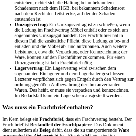
entstehen, richtet sich die Haftung bei unbekanntem
Schadensort nach dem HGB, bei bekanntem Schadensort
nach dem Recht der Teilstrecke, auf der der Schaden
entstanden ist.
Umzugsvertrag:
Ein Umzugsvertrag ist zu schließen, wenn
die Ladung im Frachtvertrag Möbel enthält oder es sich um
sogenanntes Umzugsgut handelt. Der Frachtführer hat in
diesem Fall die zusätzliche Pflicht, diese Ladung zu be- und
entladen und die Möbel ab- und aufzubauen. Auch weitere
Leistungen, etwa die Verpackung oder Kennzeichnung der
Ware, können auf den Frachtführer zukommen. Für einen
Umzugsvertrag ist kein Frachtbrief nötig.
Lagervertrag:
Ein Lagervertrag wird zwischen dem
sogenannten Einlagerer und dem Lagerhalter geschlossen.
Letzterer verpflichtet sich gegen Entgelt durch den Vertrag zur
ordnungsgemäßen Aufbewahrung der ihm anvertrauten
Waren. Das heißt, er muss sie verpacken und kennzeichnen.
Im Bedarfsfall kann ein Lagerschein ausgestellt werden.
Was muss ein Frachtbrief enthalten?
Im Kern belegt ein
Frachtbrief
, dass ein Frachtvertrag besteht. Der
Frachtbrief ist
Bestandteil der Frachtpapiere
. Das Dokument
dient außerdem als
Beleg
dafür, dass die zu transportierende
Ware
unversehrt ihr Ziel erreicht
hat. Etwaige Mängel sind im