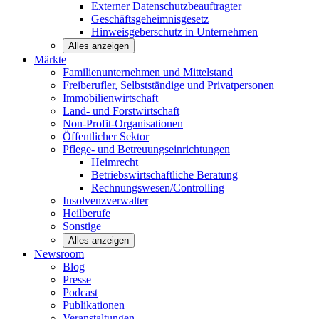
Externer Datenschutzbeauftragter
Geschäftsgeheimnisgesetz
Hinweisgeberschutz in Unternehmen
Alles anzeigen
Märkte
Familienunternehmen und
Mittelstand
Freiberufler, Selbstständige und
Privatpersonen
Immobilienwirtschaft
Land- und
Forstwirtschaft
Non-Profit-Organisationen
Öffentlicher
Sektor
Pflege- und Betreuungseinrichtungen
Heimrecht
Betriebswirtschaftliche Beratung
Rechnungswesen/Controlling
Insolvenzverwalter
Heilberufe
Sonstige
Alles anzeigen
Newsroom
Blog
Presse
Podcast
Publikationen
Veranstaltungen