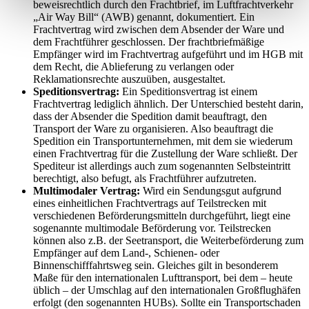
beweisrechtlich durch den Frachtbrief, im Luftfrachtverkehr
„Air Way Bill“ (AWB) genannt, dokumentiert. Ein
Frachtvertrag wird zwischen dem Absender der Ware und
dem Frachtführer geschlossen. Der frachtbriefmäßige
Empfänger wird im Frachtvertrag aufgeführt und im HGB mit
dem Recht, die Ablieferung zu verlangen oder
Reklamationsrechte auszuüben, ausgestaltet.
Speditionsvertrag:
Ein Speditionsvertrag ist einem
Frachtvertrag lediglich ähnlich. Der Unterschied besteht darin,
dass der Absender die Spedition damit beauftragt, den
Transport der Ware zu organisieren. Also beauftragt die
Spedition ein Transportunternehmen, mit dem sie wiederum
einen Frachtvertrag für die Zustellung der Ware schließt. Der
Spediteur ist allerdings auch zum sogenannten Selbsteintritt
berechtigt, also befugt, als Frachtführer aufzutreten.
Multimodaler Vertrag:
Wird ein Sendungsgut aufgrund
eines einheitlichen Frachtvertrags auf Teilstrecken mit
verschiedenen Beförderungsmitteln durchgeführt, liegt eine
sogenannte multimodale Beförderung vor. Teilstrecken
können also z.B. der Seetransport, die Weiterbeförderung zum
Empfänger auf dem Land-, Schienen- oder
Binnenschifffahrtsweg sein. Gleiches gilt in besonderem
Maße für den internationalen Lufttransport, bei dem – heute
üblich – der Umschlag auf den internationalen Großflughäfen
erfolgt (den sogenannten HUBs). Sollte ein Transportschaden