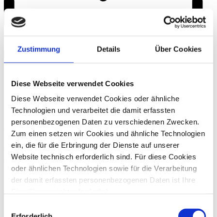
Zustimmung
Details
Über Cookies
FAQ – Fragen zum Transportrecht und
Diese Webseite verwendet Cookies
Speditionsrecht
Diese Webseite verwendet Cookies oder ähnliche
Was regelt das Transportrecht?
Technologien und verarbeitet die damit erfassten
personenbezogenen Daten zu verschiedenen Zwecken.
Grundsätzlich regelt das Transportrecht den
Transport von
Zum einen setzen wir Cookies und ähnliche Technologien
Gütern
, wobei zwischen
nationalem und internationalem,
ein, die für die Erbringung der Dienste auf unserer
grenzüberschreitendem Transportrecht
unterschieden werden
muss. Das nationale Transportrecht ist einheitlich für alle
Website technisch erforderlich sind. Für diese Cookies
Transportmittel im
Handelsgesetzbuch (HGB)
geregelt. Das
oder ähnlichen Technologien sowie für die Verarbeitung
internationale Transportrecht wird in völkerrechtlichen Verträgen
der damit erfassten personenbezogenen Daten ist Ihre
und Übereinkommen erfasst, etwa im Straßengüterverkehr der
„Convention relative au contrat de transport international de
Einwilligung nicht erforderlich.
marchandises par route“
(CMR)
, zu Deutsch im „Übereinkommen
Gern möchten wir aber auch die folgenden Technologien
Einwilligungsauswahl
über den Beförderungsvertrag im internationalen
mit Ihrer ausdrücklichen Einwilligung einsetzen und die
Straßengüterverkehr“. Im
Luftverkehrsrecht
dominiert das
Erforderlich