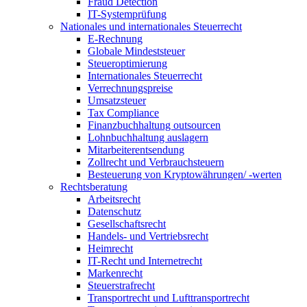
Fraud Detection
IT-Systemprüfung
Nationales und internationales Steuerrecht
E-Rechnung
Globale Mindeststeuer
Steueroptimierung
Internationales Steuerrecht
Verrechnungspreise
Umsatzsteuer
Tax Compliance
Finanzbuchhaltung outsourcen
Lohnbuchhaltung auslagern
Mitarbeiterentsendung
Zollrecht und Verbrauchsteuern
Besteuerung von Kryptowährungen/ -werten
Rechtsberatung
Arbeitsrecht
Datenschutz
Gesellschaftsrecht
Handels- und Vertriebsrecht
Heimrecht
IT-Recht und Internetrecht
Markenrecht
Steuerstrafrecht
Transportrecht und Lufttransportrecht