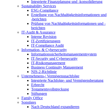
Integrierte Finanzplanung und -konsolidierung
Sustainability Services
ESG-Compliance
Erstellung von Nachhaltigkeitsinformationen und
-berichten
Prüfung von Nachhaltigkeitsinformationen und -
berichten
IT-Audit & Assurance
Interne Revision
IT-Zertifizierungen
IT-Compliance Audit
Information- & Cybersecurity
Informationssicherheitsmanagementsystem
IT-Security und Cybersecurity
IT-Risikomanagement
Business Continuity Management
NIS-2-Richtlinie
Unternehmens-/
Vermögensnachfolge
Integrierte Nachfolge- und Vermögensberatung
Erbrecht
Testamentsvollstreckung
Stiftungen
Family
Office
Sonstiges
Nach Deutschland expandieren