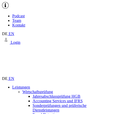
Podcast
Team
Kontakt
DE
EN
Login
DE
EN
Leistungen
Wirtschaftsprüfung
Jahresabschlussprüfung HGB
Accounting Services und IFRS
Sonderprüfungen und prüferische
Dienstleistungen