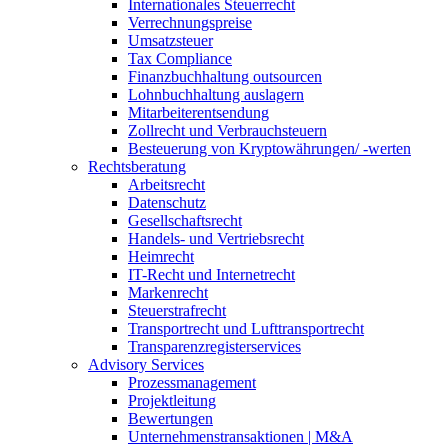
Internationales Steuerrecht
Verrechnungspreise
Umsatzsteuer
Tax Compliance
Finanzbuchhaltung outsourcen
Lohnbuchhaltung auslagern
Mitarbeiterentsendung
Zollrecht und Verbrauchsteuern
Besteuerung von Kryptowährungen/ -werten
Rechtsberatung
Arbeitsrecht
Datenschutz
Gesellschaftsrecht
Handels- und Vertriebsrecht
Heimrecht
IT-Recht und Internetrecht
Markenrecht
Steuerstrafrecht
Transportrecht und Lufttransportrecht
Transparenzregisterservices
Advisory
Services
Prozessmanagement
Projektleitung
Bewertungen
Unternehmenstransaktionen | M&A