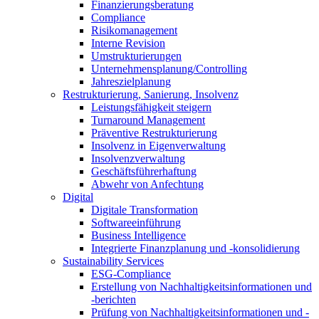
Finanzierungsberatung
Compliance
Risikomanagement
Interne Revision
Umstrukturierungen
Unternehmensplanung/Controlling
Jahreszielplanung
Restrukturierung, Sanierung, Insolvenz
Leistungsfähigkeit steigern
Turnaround Management
Präventive Restrukturierung
Insolvenz in Eigenverwaltung
Insolvenzverwaltung
Geschäftsführerhaftung
Abwehr von Anfechtung
Digital
Digitale Transformation
Softwareeinführung
Business Intelligence
Integrierte Finanzplanung und -konsolidierung
Sustainability Services
ESG-Compliance
Erstellung von Nachhaltigkeitsinformationen und
-berichten
Prüfung von Nachhaltigkeitsinformationen und -