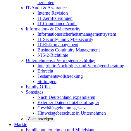
berichten
IT-Audit & Assurance
Interne Revision
IT-Zertifizierungen
IT-Compliance Audit
Information- & Cybersecurity
Informationssicherheitsmanagementsystem
IT-Security und Cybersecurity
IT-Risikomanagement
Business Continuity Management
NIS-2-Richtlinie
Unternehmens-/
Vermögensnachfolge
Integrierte Nachfolge- und Vermögensberatung
Erbrecht
Testamentsvollstreckung
Stiftungen
Family
Office
Sonstiges
Nach Deutschland expandieren
Externer Datenschutzbeauftragter
Geschäftsgeheimnisgesetz
Hinweisgeberschutz in Unternehmen
Alles anzeigen
Märkte
Familienunternehmen und
Mittelstand