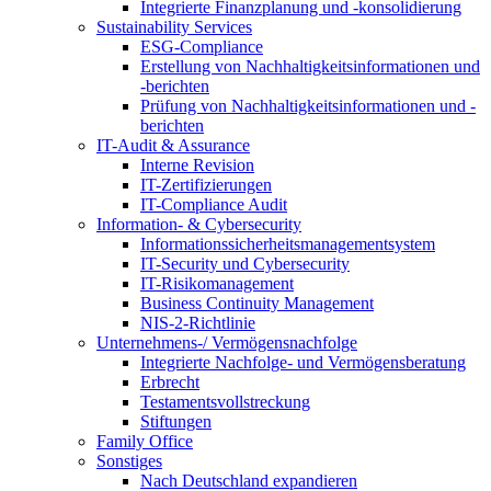
Integrierte Finanzplanung und -konsolidierung
Sustainability Services
ESG-Compliance
Erstellung von Nachhaltigkeitsinformationen und
-berichten
Prüfung von Nachhaltigkeitsinformationen und -
berichten
IT-Audit & Assurance
Interne Revision
IT-Zertifizierungen
IT-Compliance Audit
Information- & Cybersecurity
Informationssicherheitsmanagementsystem
IT-Security und Cybersecurity
IT-Risikomanagement
Business Continuity Management
NIS-2-Richtlinie
Unternehmens-/
Vermögensnachfolge
Integrierte Nachfolge- und Vermögensberatung
Erbrecht
Testamentsvollstreckung
Stiftungen
Family
Office
Sonstiges
Nach Deutschland expandieren