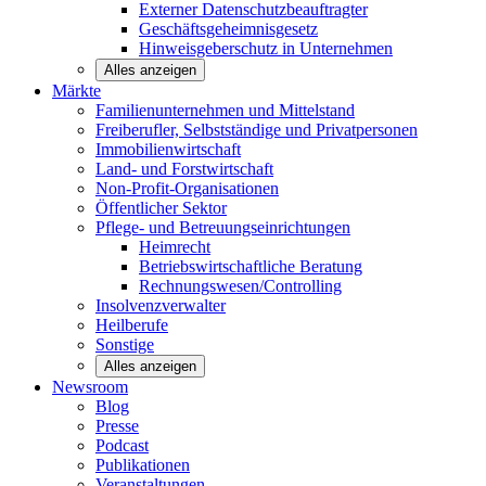
Externer Datenschutzbeauftragter
Geschäftsgeheimnisgesetz
Hinweisgeberschutz in Unternehmen
Alles anzeigen
Märkte
Familienunternehmen und
Mittelstand
Freiberufler, Selbstständige und
Privatpersonen
Immobilienwirtschaft
Land- und
Forstwirtschaft
Non-Profit-Organisationen
Öffentlicher
Sektor
Pflege- und Betreuungseinrichtungen
Heimrecht
Betriebswirtschaftliche Beratung
Rechnungswesen/Controlling
Insolvenzverwalter
Heilberufe
Sonstige
Alles anzeigen
Newsroom
Blog
Presse
Podcast
Publikationen
Veranstaltungen