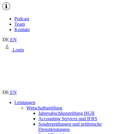
Podcast
Team
Kontakt
DE
EN
Login
DE
EN
Leistungen
Wirtschaftsprüfung
Jahresabschlussprüfung HGB
Accounting Services und IFRS
Sonderprüfungen und prüferische
Dienstleistungen