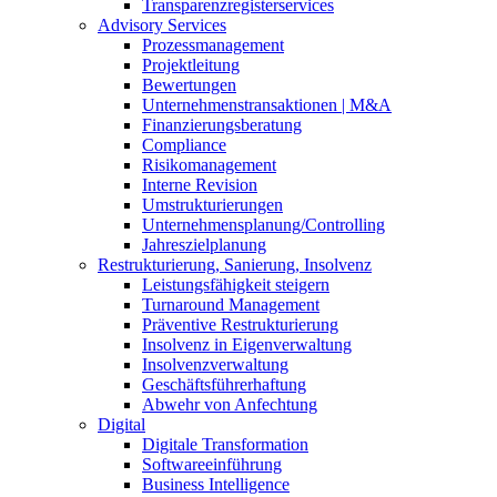
Transparenzregisterservices
Advisory
Services
Prozessmanagement
Projektleitung
Bewertungen
Unternehmenstransaktionen | M&A
Finanzierungsberatung
Compliance
Risikomanagement
Interne Revision
Umstrukturierungen
Unternehmensplanung/Controlling
Jahreszielplanung
Restrukturierung, Sanierung, Insolvenz
Leistungsfähigkeit steigern
Turnaround Management
Präventive Restrukturierung
Insolvenz in Eigenverwaltung
Insolvenzverwaltung
Geschäftsführerhaftung
Abwehr von Anfechtung
Digital
Digitale Transformation
Softwareeinführung
Business Intelligence