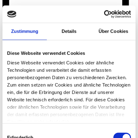
Zustimmung
Details
Über Cookies
FAQ – Fragen zum Thema
Geschäftsführerhaftung
Diese Webseite verwendet Cookies
Diese Webseite verwendet Cookies oder ähnliche
Welche Voraussetzungen müssen für eine Haftung
Technologien und verarbeitet die damit erfassten
der Organe wie Geschäftsführer, Vorstände oder
Aufsichtsräte erfüllt sein?
personenbezogenen Daten zu verschiedenen Zwecken.
Zum einen setzen wir Cookies und ähnliche Technologien
Die Haftung setzt voraus, dass ein Schaden entstanden ist. Dies
ein, die für die Erbringung der Dienste auf unserer
kann ein
materieller Schaden
beispielsweise durch Weggabe eines
Website technisch erforderlich sind. Für diese Cookies
Vermögenswerts, insbesondere von Zahlungsmitteln, aber auch ein
immaterieller Schaden
in Form eines Imageverlusts sein. Das
oder ähnlichen Technologien sowie für die Verarbeitung
Organ muss den
Schaden verursacht
haben und es muss ein
der damit erfassten personenbezogenen Daten ist Ihre
Verschulden
vorliegen. Dabei haftet das Organ eines
Einwilligung nicht erforderlich.
Unternehmens, wie z.B. ein Geschäftsführer auch für Fehler, die er
nicht selbst begangen, sondern die er an sein Team delegiert hat.
Gern möchten wir aber auch die folgenden Technologien
Einwilligungsauswahl
Unwissenheit über einen Vorgang entbindet die Geschäftsführung
mit Ihrer ausdrücklichen Einwilligung einsetzen und die
Erforderlich