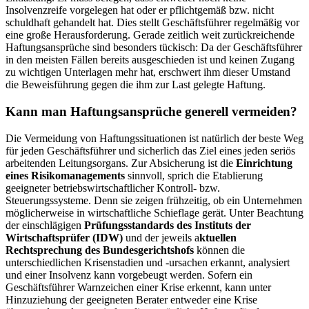
Insolvenzreife vorgelegen hat oder er pflichtgemäß bzw. nicht
schuldhaft gehandelt hat. Dies stellt Geschäftsführer regelmäßig vor
eine große Herausforderung. Gerade zeitlich weit zurückreichende
Haftungsansprüche sind besonders tückisch: Da der Geschäftsführer
in den meisten Fällen bereits ausgeschieden ist und keinen Zugang
zu wichtigen Unterlagen mehr hat, erschwert ihm dieser Umstand
die Beweisführung gegen die ihm zur Last gelegte Haftung.
Kann man Haftungsansprüche generell vermeiden?
Die Vermeidung von Haftungssituationen ist natürlich der beste Weg
für jeden Geschäftsführer und sicherlich das Ziel eines jeden seriös
arbeitenden Leitungsorgans. Zur Absicherung ist die
Einrichtung
eines Risikomanagements
sinnvoll, sprich die Etablierung
geeigneter betriebswirtschaftlicher Kontroll- bzw.
Steuerungssysteme. Denn sie zeigen frühzeitig, ob ein Unternehmen
möglicherweise in wirtschaftliche Schieflage gerät. Unter Beachtung
der einschlägigen
Prüfungsstandards des Instituts der
Wirtschaftsprüfer (IDW)
und der jeweils a
ktuellen
Rechtsprechung des Bundesgerichtshofs
können die
unterschiedlichen Krisenstadien und -ursachen erkannt, analysiert
und einer Insolvenz kann vorgebeugt werden. Sofern ein
Geschäftsführer Warnzeichen einer Krise erkennt, kann unter
Hinzuziehung der geeigneten Berater entweder eine Krise