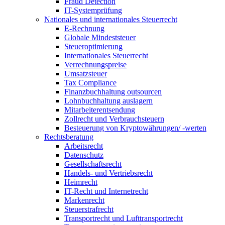
Fraud Detection
IT-Systemprüfung
Nationales und internationales Steuerrecht
E-Rechnung
Globale Mindeststeuer
Steueroptimierung
Internationales Steuerrecht
Verrechnungspreise
Umsatzsteuer
Tax Compliance
Finanzbuchhaltung outsourcen
Lohnbuchhaltung auslagern
Mitarbeiterentsendung
Zollrecht und Verbrauchsteuern
Besteuerung von Kryptowährungen/ -werten
Rechtsberatung
Arbeitsrecht
Datenschutz
Gesellschaftsrecht
Handels- und Vertriebsrecht
Heimrecht
IT-Recht und Internetrecht
Markenrecht
Steuerstrafrecht
Transportrecht und Lufttransportrecht