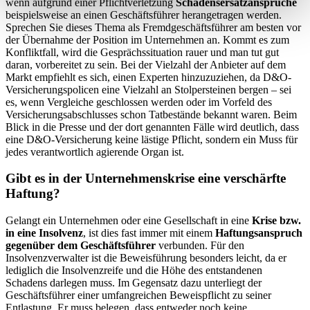
wenn aufgrund einer Pflichtverletzung
Schadensersatzansprüche
beispielsweise an einen Geschäftsführer herangetragen werden.
Sprechen Sie dieses Thema als Fremdgeschäftsführer am besten vor
der Übernahme der Position im Unternehmen an. Kommt es zum
Konfliktfall, wird die Gesprächssituation rauer und man tut gut
daran, vorbereitet zu sein. Bei der Vielzahl der Anbieter auf dem
Markt empfiehlt es sich, einen Experten hinzuzuziehen, da D&O-
Versicherungspolicen eine Vielzahl an Stolpersteinen bergen – sei
es, wenn Vergleiche geschlossen werden oder im Vorfeld des
Versicherungsabschlusses schon Tatbestände bekannt waren. Beim
Blick in die Presse und der dort genannten Fälle wird deutlich, dass
eine D&O-Versicherung keine lästige Pflicht, sondern ein Muss für
jedes verantwortlich agierende Organ ist.
Gibt es in der Unternehmenskrise eine verschärfte
Haftung?
Gelangt ein Unternehmen oder eine Gesellschaft in eine
Krise bzw.
in eine Insolvenz
, ist dies fast immer mit einem
Haftungsanspruch
gegenüber dem Geschäftsführer
verbunden. Für den
Insolvenzverwalter ist die Beweisführung besonders leicht, da er
lediglich die Insolvenzreife und die Höhe des entstandenen
Schadens darlegen muss. Im Gegensatz dazu unterliegt der
Geschäftsführer einer umfangreichen Beweispflicht zu seiner
Entlastung. Er muss belegen, dass entweder noch keine