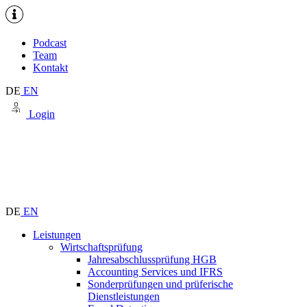
Podcast
Team
Kontakt
DE
EN
Login
DE
EN
Leistungen
Wirtschaftsprüfung
Jahresabschlussprüfung HGB
Accounting Services und IFRS
Sonderprüfungen und prüferische
Dienstleistungen