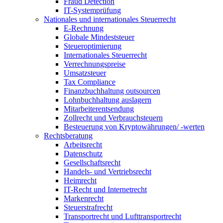
Fraud Detection
IT-Systemprüfung
Nationales und internationales Steuerrecht
E-Rechnung
Globale Mindeststeuer
Steueroptimierung
Internationales Steuerrecht
Verrechnungspreise
Umsatzsteuer
Tax Compliance
Finanzbuchhaltung outsourcen
Lohnbuchhaltung auslagern
Mitarbeiterentsendung
Zollrecht und Verbrauchsteuern
Besteuerung von Kryptowährungen/ -werten
Rechtsberatung
Arbeitsrecht
Datenschutz
Gesellschaftsrecht
Handels- und Vertriebsrecht
Heimrecht
IT-Recht und Internetrecht
Markenrecht
Steuerstrafrecht
Transportrecht und Lufttransportrecht