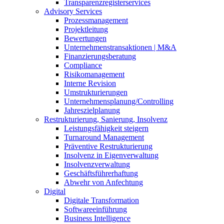
Transparenzregisterservices
Advisory
Services
Prozessmanagement
Projektleitung
Bewertungen
Unternehmenstransaktionen | M&A
Finanzierungsberatung
Compliance
Risikomanagement
Interne Revision
Umstrukturierungen
Unternehmensplanung/Controlling
Jahreszielplanung
Restrukturierung, Sanierung, Insolvenz
Leistungsfähigkeit steigern
Turnaround Management
Präventive Restrukturierung
Insolvenz in Eigenverwaltung
Insolvenzverwaltung
Geschäftsführerhaftung
Abwehr von Anfechtung
Digital
Digitale Transformation
Softwareeinführung
Business Intelligence