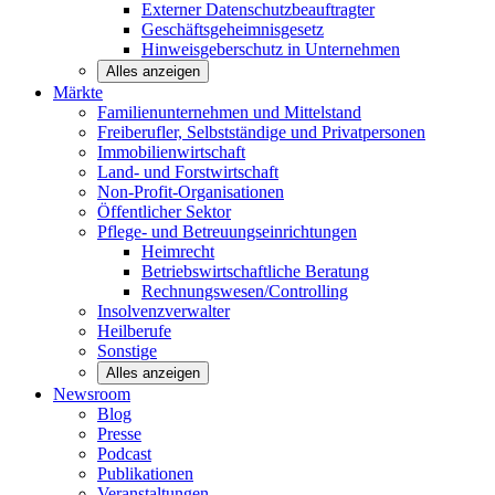
Externer Datenschutzbeauftragter
Geschäftsgeheimnisgesetz
Hinweisgeberschutz in Unternehmen
Alles anzeigen
Märkte
Familienunternehmen und
Mittelstand
Freiberufler, Selbstständige und
Privatpersonen
Immobilienwirtschaft
Land- und
Forstwirtschaft
Non-Profit-Organisationen
Öffentlicher
Sektor
Pflege- und Betreuungseinrichtungen
Heimrecht
Betriebswirtschaftliche Beratung
Rechnungswesen/Controlling
Insolvenzverwalter
Heilberufe
Sonstige
Alles anzeigen
Newsroom
Blog
Presse
Podcast
Publikationen
Veranstaltungen