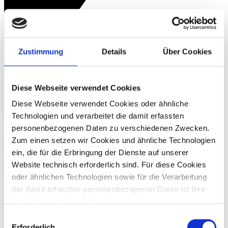
Zustimmung
Details
Über Cookies
Diese Webseite verwendet Cookies
Diese Webseite verwendet Cookies oder ähnliche
Technologien und verarbeitet die damit erfassten
personenbezogenen Daten zu verschiedenen Zwecken.
Zum einen setzen wir Cookies und ähnliche Technologien
Downloads
ein, die für die Erbringung der Dienste auf unserer
IT-Services ganz selbstverständlich
Website technisch erforderlich sind. Für diese Cookies
oder ähnlichen Technologien sowie für die Verarbeitung
der damit erfassten personenbezogenen Daten ist Ihre
Einwilligung nicht erforderlich.
Gern möchten wir aber auch die folgenden Technologien
Einwilligungsauswahl
mit Ihrer ausdrücklichen Einwilligung einsetzen und die
Erforderlich