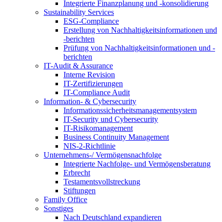
Integrierte Finanzplanung und -konsolidierung
Sustainability Services
ESG-Compliance
Erstellung von Nachhaltigkeitsinformationen und
-berichten
Prüfung von Nachhaltigkeitsinformationen und -
berichten
IT-Audit & Assurance
Interne Revision
IT-Zertifizierungen
IT-Compliance Audit
Information- & Cybersecurity
Informationssicherheitsmanagementsystem
IT-Security und Cybersecurity
IT-Risikomanagement
Business Continuity Management
NIS-2-Richtlinie
Unternehmens-/
Vermögensnachfolge
Integrierte Nachfolge- und Vermögensberatung
Erbrecht
Testamentsvollstreckung
Stiftungen
Family
Office
Sonstiges
Nach Deutschland expandieren