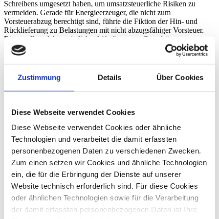
Schreibens umgesetzt haben, um umsatzsteuerliche Risiken zu
vermeiden. Gerade für Energieerzeuger, die nicht zum
Vorsteuerabzug berechtigt sind, führte die Fiktion der Hin- und
Rücklieferung zu Belastungen mit nicht abzugsfähiger Vorsteuer.
Diese sollten daher möglichst früh die neuen Grundsätze umsetzen
und prüfen, ob sie in der Vergangenheit noch hiervon profitieren
können.
Bundesfinanzministerium vom 31.3.2025
Zustimmung
Details
Über Cookies
Zurück
Oliver Lohmar, LL.M.
Diese Webseite verwendet Cookies
Diese Webseite verwendet Cookies oder ähnliche
Steuerberater
Technologien und verarbeitet die damit erfassten
Zum Profil von Oliver Lohmar, LL.M.
personenbezogenen Daten zu verschiedenen Zwecken.
Gert Klöttschen
Zum einen setzen wir Cookies und ähnliche Technologien
ein, die für die Erbringung der Dienste auf unserer
Steuerberater
Website technisch erforderlich sind. Für diese Cookies
oder ähnlichen Technologien sowie für die Verarbeitung
Zum Profil von Gert Klöttschen
der damit erfassten personenbezogenen Daten ist Ihre
Derk Eilers, LL.M. Taxation