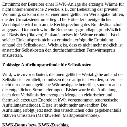
Entnimmt der Betreiber einer KWK-Anlage die erzeugte Wärme für
nicht unternehmerische Zwecke, z.B. zur Beheizung der privaten
Wohnung, so kann dies zu einer unentgeltlichen Wertabgabe führen,
die der Umsatzsteuer unterliegt. Die Höhe der unentgeltlichen
Wertabgabe wird nun an die Rechtsprechung des Bundesfinanzhofs
angepasst. Demnach wird die Bemessungsgrundlage grundsätzlich
auf Basis des (fiktiven) Einkaufspreises für Wärme ermittelt. Ist ein
solcher Einkaufspreis nicht zu ermitteln, erfolgt die Ermittlung
anhand der Selbstkosten. Wichtig ist, dass es nicht mehr möglich ist,
anstatt der Selbstkosten den durchschnittlichen Fernwärmepreis
anzusetzen.
Zulässige Aufteilungsmethode für Selbstkosten
Wird, wie zuvor erläutert, die unentgeltliche Wertabgabe anhand der
Selbstkosten ermittelt, so müssen diese aufgeteilt werden, sofern sie
nicht nur die unentgeltliche Wärmeabgabe betreffen, sondern auch
die entgeltlichen Stromlieferungen. Bisher wurde die Aufteilung
nach dem Verhältnis der erzeugten Menge an elektrischer und
thermisch erzeugter Energie in kWh vorgenommen (energetische
Aufteilungsmethode). Diese ist nicht mehr anwendbar. Die
Aufteilung erfolgt jetzt nach den tatsächlichen oder gegebenenfalls
fiktiven Umsätzen (Marktwerten; Marktpreismethode).
KWK-Bonus bzw. KWK-Zuschlag