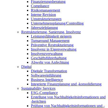
Finanzierungsberatung
Compliance
Risikomanagement
Interne Revision
Umstrukturierungen
Unternehmensplanung/Controlling
Jahreszielplanung
Restrukturierung, Sanierung, Insolvenz
Leistungsfähigkeit steigern
Turnaround Management
Präventive Restrukturierung
Insolvenz in Eigenverwaltung
Insolvenzverwaltung
Geschäftsführerhaftung
Abwehr von Anfechtung
Digital
Digitale Transformation
Softwareeinführung
Business Intelligence
Integrierte Finanzplanung und -konsolidierung
Sustainability Services
ESG-Compliance
Erstellung von Nachhaltigkeitsinformationen und
-berichten
Prüfung von Nachhaltigkeitsinformationen und -