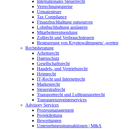
Internationales Steuerrecht
Verrechnungspreise
Umsatzsteuer
Tax Compliance
Finanzbuchhaltung outsourcen
Lohnbuchhaltung auslagern
Mitarbeiterentsendung
Zollrecht und Verbrauchsteuern
Besteuerung von Kryptowährungen/ -werten
Rechtsberatung
Arbeitsrecht
Datenschutz
Gesellschaftsrecht
Handels- und Vertriebsrecht
Heimrecht
IT-Recht und Internetrecht
Markenrecht
Steuerstrafrecht
Transportrecht und Lufttransportrecht
Transparenzregisterservices
Advisory
Services
Prozessmanagement
Projektleitung
Bewertungen
Unternehmenstransaktionen | M&A