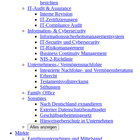
berichten
IT-Audit & Assurance
Interne Revision
IT-Zertifizierungen
IT-Compliance Audit
Information- & Cybersecurity
Informationssicherheitsmanagementsystem
IT-Security und Cybersecurity
IT-Risikomanagement
Business Continuity Management
NIS-2-Richtlinie
Unternehmens-/
Vermögensnachfolge
Integrierte Nachfolge- und Vermögensberatung
Erbrecht
Testamentsvollstreckung
Stiftungen
Family
Office
Sonstiges
Nach Deutschland expandieren
Externer Datenschutzbeauftragter
Geschäftsgeheimnisgesetz
Hinweisgeberschutz in Unternehmen
Alles anzeigen
Märkte
Familienunternehmen und
Mittelstand