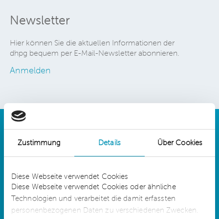
Newsletter
Hier können Sie die aktuellen Informationen der
dhpg bequem per E-Mail-Newsletter abonnieren.
Anmelden
Zustimmung
Details
Über Cookies
Details
Diese Webseite verwendet Cookies
Diese Webseite verwendet Cookies oder ähnliche
Technologien und verarbeitet die damit erfassten
dhpg is an independent network member of
CLA Global. See
CLAglobal.com/disclaimer
personenbezogenen Daten zu verschiedenen Zwecken.