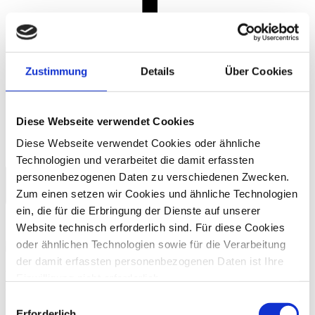
Zustimmung
Details
Über Cookies
Diese Webseite verwendet Cookies
Diese Webseite verwendet Cookies oder ähnliche
Technologien und verarbeitet die damit erfassten
personenbezogenen Daten zu verschiedenen Zwecken.
Zum einen setzen wir Cookies und ähnliche Technologien
ein, die für die Erbringung der Dienste auf unserer
Website technisch erforderlich sind. Für diese Cookies
oder ähnlichen Technologien sowie für die Verarbeitung
der damit erfassten personenbezogenen Daten ist Ihre
FAQs zu Fraud Investigations und IT-
Einwilligung nicht erforderlich.
Forensik
Gern möchten wir aber auch die folgenden Technologien
Einwilligungsauswahl
mit Ihrer ausdrücklichen Einwilligung einsetzen und die
Erforderlich