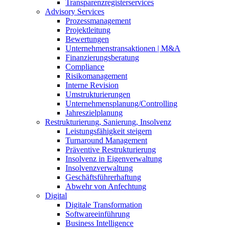
Transparenzregisterservices
Advisory
Services
Prozessmanagement
Projektleitung
Bewertungen
Unternehmenstransaktionen | M&A
Finanzierungsberatung
Compliance
Risikomanagement
Interne Revision
Umstrukturierungen
Unternehmensplanung/Controlling
Jahreszielplanung
Restrukturierung, Sanierung, Insolvenz
Leistungsfähigkeit steigern
Turnaround Management
Präventive Restrukturierung
Insolvenz in Eigenverwaltung
Insolvenzverwaltung
Geschäftsführerhaftung
Abwehr von Anfechtung
Digital
Digitale Transformation
Softwareeinführung
Business Intelligence