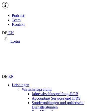
Podcast
Team
Kontakt
DE
EN
Login
DE
EN
Leistungen
Wirtschaftsprüfung
Jahresabschlussprüfung HGB
Accounting Services und IFRS
Sonderprüfungen und prüferische
Dienstleistungen