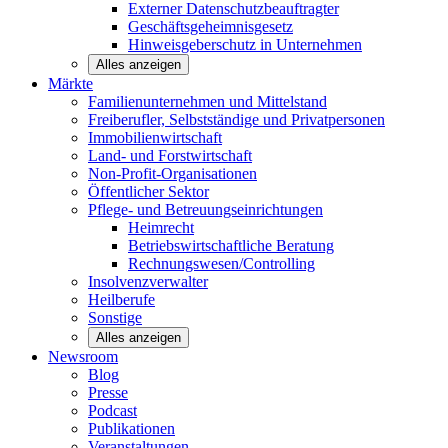
Externer Datenschutzbeauftragter
Geschäftsgeheimnisgesetz
Hinweisgeberschutz in Unternehmen
Alles anzeigen
Märkte
Familienunternehmen und
Mittelstand
Freiberufler, Selbstständige und
Privatpersonen
Immobilienwirtschaft
Land- und
Forstwirtschaft
Non-Profit-Organisationen
Öffentlicher
Sektor
Pflege- und Betreuungseinrichtungen
Heimrecht
Betriebswirtschaftliche Beratung
Rechnungswesen/Controlling
Insolvenzverwalter
Heilberufe
Sonstige
Alles anzeigen
Newsroom
Blog
Presse
Podcast
Publikationen
Veranstaltungen