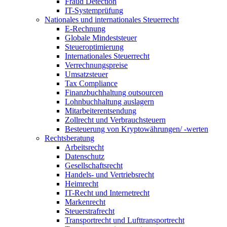
Fraud Detection
IT-Systemprüfung
Nationales und internationales Steuerrecht
E-Rechnung
Globale Mindeststeuer
Steueroptimierung
Internationales Steuerrecht
Verrechnungspreise
Umsatzsteuer
Tax Compliance
Finanzbuchhaltung outsourcen
Lohnbuchhaltung auslagern
Mitarbeiterentsendung
Zollrecht und Verbrauchsteuern
Besteuerung von Kryptowährungen/ -werten
Rechtsberatung
Arbeitsrecht
Datenschutz
Gesellschaftsrecht
Handels- und Vertriebsrecht
Heimrecht
IT-Recht und Internetrecht
Markenrecht
Steuerstrafrecht
Transportrecht und Lufttransportrecht