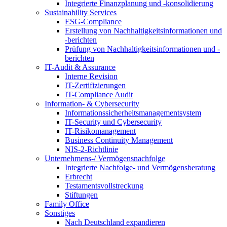
Integrierte Finanzplanung und -konsolidierung
Sustainability Services
ESG-Compliance
Erstellung von Nachhaltigkeitsinformationen und
-berichten
Prüfung von Nachhaltigkeitsinformationen und -
berichten
IT-Audit & Assurance
Interne Revision
IT-Zertifizierungen
IT-Compliance Audit
Information- & Cybersecurity
Informationssicherheitsmanagementsystem
IT-Security und Cybersecurity
IT-Risikomanagement
Business Continuity Management
NIS-2-Richtlinie
Unternehmens-/
Vermögensnachfolge
Integrierte Nachfolge- und Vermögensberatung
Erbrecht
Testamentsvollstreckung
Stiftungen
Family
Office
Sonstiges
Nach Deutschland expandieren