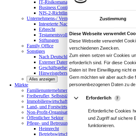
IT-Risikomanagement
Business Continuity Management
NIS-2-Richtlinie
Unternehmens-/
Vermögensnachfolge
Zustimmung
Integrierte Nachfolge- und Vermögensberatung
Erbrecht
Details
Diese Webseite verwendet Coo
Testamentsvollstreckung
Stiftungen
Diese Webseite verwendet Cookie
Family
Office
verschiedenen Zwecken.
Sonstiges
Zum einen setzen wir Cookies und
Nach Deutschland expandieren
Externer Datenschutzbeauftragter
erforderlich sind. Für diese Coo
Geschäftsgeheimnisgesetz
Daten ist Ihre Einwilligung nicht er
Hinweisgeberschutz in Unternehmen
Gern möchten wir aber auch die f
Alles anzeigen
personenbezogenen Daten zu de
Märkte
Familienunternehmen und
Mittelstand
Freiberufler, Selbstständige und
Privatpersonen
Erforderlich
7
Immobilienwirtschaft
Land- und
Forstwirtschaft
Erforderliche Cookies h
Non-Profit-Organisationen
Öffentlicher
Sektor
und Zugriff auf sichere
Pflege- und Betreuungseinrichtungen
funktionieren.
Heimrecht
Betriebswirtschaftliche Beratung