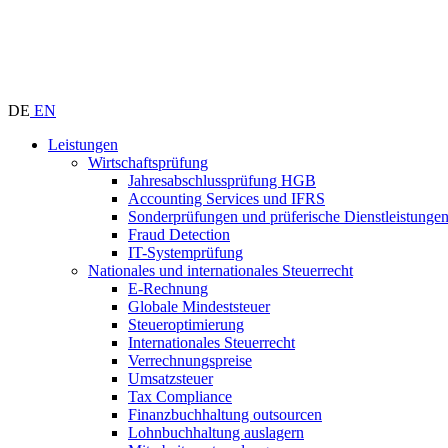
DE
EN
Leistungen
Wirtschaftsprüfung
Jahresabschlussprüfung HGB
Accounting Services und IFRS
Sonderprüfungen und prüferische Dienstleistunge
Fraud Detection
IT-Systemprüfung
Nationales und internationales Steuerrecht
E-Rechnung
Globale Mindeststeuer
Steueroptimierung
Internationales Steuerrecht
Verrechnungspreise
Umsatzsteuer
Tax Compliance
Finanzbuchhaltung outsourcen
Lohnbuchhaltung auslagern