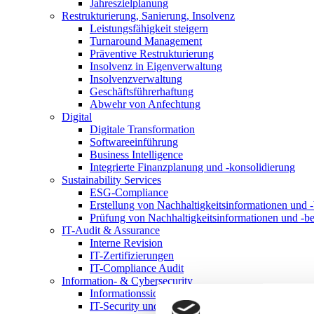
Jahreszielplanung
Restrukturierung, Sanierung, Insolvenz
Leistungsfähigkeit steigern
Turnaround Management
Präventive Restrukturierung
Insolvenz in Eigenverwaltung
Insolvenzverwaltung
Geschäftsführerhaftung
Abwehr von Anfechtung
Digital
Digitale Transformation
Softwareeinführung
Business Intelligence
Integrierte Finanzplanung und -konsolidierung
Sustainability Services
ESG-Compliance
Erstellung von Nachhaltigkeitsinformationen und -
Prüfung von Nachhaltigkeitsinformationen und -be
IT-Audit & Assurance
Interne Revision
IT-Zertifizierungen
IT-Compliance Audit
Information- & Cybersecurity
Informationssicherheitsmanagementsystem
IT-Security und Cybersecurity