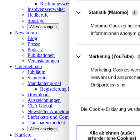
Rechnungswesen/Controlling
Insolvenzverwalter
Statistik (Matomo)
2
Heilberufe
Sonstige
Matomo-Cookies helfen 
Alles anzeigen
Newsroom
Informationen anonym 
Blog
Presse
Podcast
Publikationen
Marketing (YouTube)
Veranstaltungen
Unternehmen
Marketing-Cookies werd
Jubiläum
relevant und ansprechen
Standorte
Mandantenportal
Drittparteien sind.
Registrierung Mandantenportal
Downloads
Auszeichnungen
CLA
Global
Die Cookie-Erklärung wurde
Newsletter
Anmeldung
Lieferkette und
Compliance
Transparenzbericht
Alles anzeigen
Alle ablehnen (außer
Karriere
erforderliche Cookies)