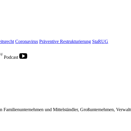
itsrecht
Coronavirus
Präventive Restrukturierung
StaRUG
Podcast
nen Familienunternehmen und Mittelständler, Großunternehmen, Verwal