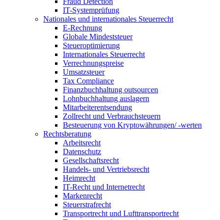
Fraud Detection
IT-Systemprüfung
Nationales und internationales Steuerrecht
E-Rechnung
Globale Mindeststeuer
Steueroptimierung
Internationales Steuerrecht
Verrechnungspreise
Umsatzsteuer
Tax Compliance
Finanzbuchhaltung outsourcen
Lohnbuchhaltung auslagern
Mitarbeiterentsendung
Zollrecht und Verbrauchsteuern
Besteuerung von Kryptowährungen/ -werten
Rechtsberatung
Arbeitsrecht
Datenschutz
Gesellschaftsrecht
Handels- und Vertriebsrecht
Heimrecht
IT-Recht und Internetrecht
Markenrecht
Steuerstrafrecht
Transportrecht und Lufttransportrecht