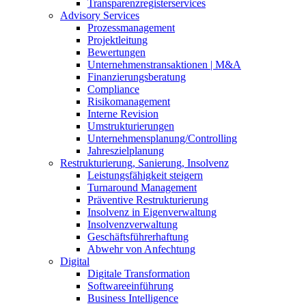
Transparenzregisterservices
Advisory
Services
Prozessmanagement
Projektleitung
Bewertungen
Unternehmenstransaktionen | M&A
Finanzierungsberatung
Compliance
Risikomanagement
Interne Revision
Umstrukturierungen
Unternehmensplanung/Controlling
Jahreszielplanung
Restrukturierung, Sanierung, Insolvenz
Leistungsfähigkeit steigern
Turnaround Management
Präventive Restrukturierung
Insolvenz in Eigenverwaltung
Insolvenzverwaltung
Geschäftsführerhaftung
Abwehr von Anfechtung
Digital
Digitale Transformation
Softwareeinführung
Business Intelligence