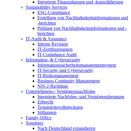
Integrierte Finanzplanung und -konsolidierung
Sustainability Services
ESG-Compliance
Erstellung von Nachhaltigkeitsinformationen und
-berichten
Prüfung von Nachhaltigkeitsinformationen und -
berichten
IT-Audit & Assurance
Interne Revision
IT-Zertifizierungen
IT-Compliance Audit
Information- & Cybersecurity
Informationssicherheitsmanagementsystem
IT-Security und Cybersecurity
IT-Risikomanagement
Business Continuity Management
NIS-2-Richtlinie
Unternehmens-/
Vermögensnachfolge
Integrierte Nachfolge- und Vermögensberatung
Erbrecht
Testamentsvollstreckung
Stiftungen
Family
Office
Sonstiges
Nach Deutschland expandieren