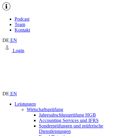
Podcast
Team
Kontakt
DE
EN
Login
DE
EN
Leistungen
Wirtschaftsprüfung
Jahresabschlussprüfung HGB
Accounting Services und IFRS
Sonderprüfungen und prüferische
Dienstleistungen