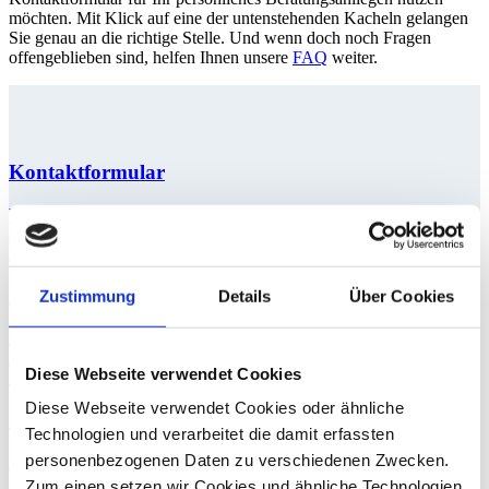
möchten. Mit Klick auf eine der untenstehenden Kacheln gelangen
Sie genau an die richtige Stelle. Und wenn doch noch Fragen
offengeblieben sind, helfen Ihnen unsere
FAQ
weiter.
Kontaktformular
Wenn Sie Wünsche oder Fragen zu unserem Angebot haben, füllen
Sie einfach unser Kontaktformular aus und senden Sie uns Ihre
Anfrage. Sie erhalten kurzfristig eine Antwort von uns.
Karriere
Zustimmung
Details
Über Cookies
Sie möchten den nächsten Karriereschritt gehen und suchen ein
Unternehmen, das Sie voranbringt? Dann freuen wir uns sehr auf
Diese Webseite verwendet Cookies
Ihre Bewerbung über unseren Karriere-Bereich.
Diese Webseite verwendet Cookies oder ähnliche
Standorte
Technologien und verarbeitet die damit erfassten
personenbezogenen Daten zu verschiedenen Zwecken.
Sie möchten wissen, welcher unserer Standorte sich bei Ihnen in der
Nähe befindet? Dann hilft Ihnen unsere Standortübersicht weiter.
Zum einen setzen wir Cookies und ähnliche Technologien