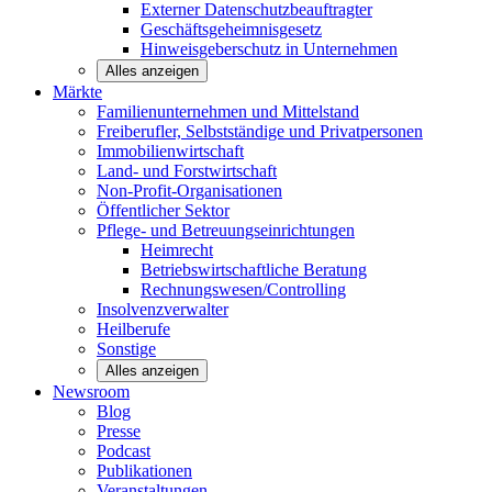
Externer Datenschutzbeauftragter
Geschäftsgeheimnisgesetz
Hinweisgeberschutz in Unternehmen
Alles anzeigen
Märkte
Familienunternehmen und
Mittelstand
Freiberufler, Selbstständige und
Privatpersonen
Immobilienwirtschaft
Land- und
Forstwirtschaft
Non-Profit-Organisationen
Öffentlicher
Sektor
Pflege- und Betreuungseinrichtungen
Heimrecht
Betriebswirtschaftliche Beratung
Rechnungswesen/Controlling
Insolvenzverwalter
Heilberufe
Sonstige
Alles anzeigen
Newsroom
Blog
Presse
Podcast
Publikationen
Veranstaltungen