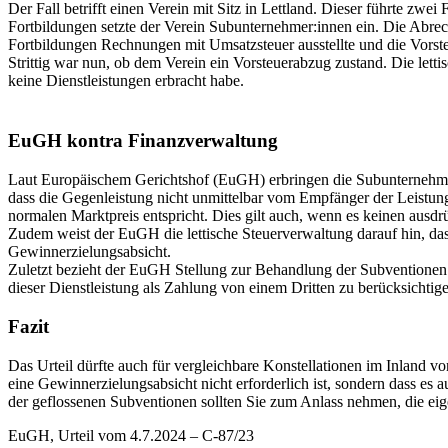
Der Fall betrifft einen Verein mit Sitz in Lettland. Dieser führte z
Fortbildungen setzte der Verein Subunternehmer:innen ein. Die Abrec
Fortbildungen Rechnungen mit Umsatzsteuer ausstellte und die Vorst
Strittig war nun, ob dem Verein ein Vorsteuerabzug zustand. Die letti
keine Dienstleistungen erbracht habe.
EuGH kontra Finanzverwaltung
Laut Europäischem Gerichtshof (EuGH) erbringen die Subunternehmer
dass die Gegenleistung nicht unmittelbar vom Empfänger der Leistung
normalen Marktpreis entspricht. Dies gilt auch, wenn es keinen ausdr
Zudem weist der EuGH die lettische Steuerverwaltung darauf hin, dass
Gewinnerzielungsabsicht.
Zuletzt bezieht der EuGH Stellung zur Behandlung der Subventionen.
dieser Dienstleistung als Zahlung von einem Dritten zu berücksichtig
Fazit
Das Urteil dürfte auch für vergleichbare Konstellationen im Inland v
eine Gewinnerzielungsabsicht nicht erforderlich ist, sondern dass e
der geflossenen Subventionen sollten Sie zum Anlass nehmen, die eigen
EuGH, Urteil vom 4.7.2024 – C-87/23