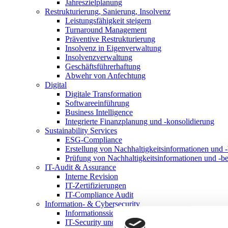
Jahreszielplanung
Restrukturierung, Sanierung, Insolvenz
Leistungsfähigkeit steigern
Turnaround Management
Präventive Restrukturierung
Insolvenz in Eigenverwaltung
Insolvenzverwaltung
Geschäftsführerhaftung
Abwehr von Anfechtung
Digital
Digitale Transformation
Softwareeinführung
Business Intelligence
Integrierte Finanzplanung und -konsolidierung
Sustainability Services
ESG-Compliance
Erstellung von Nachhaltigkeitsinformationen und -
Prüfung von Nachhaltigkeitsinformationen und -be
IT-Audit & Assurance
Interne Revision
IT-Zertifizierungen
IT-Compliance Audit
Information- & Cybersecurity
Informationssicherheitsmanagementsystem
IT-Security und Cybersecurity