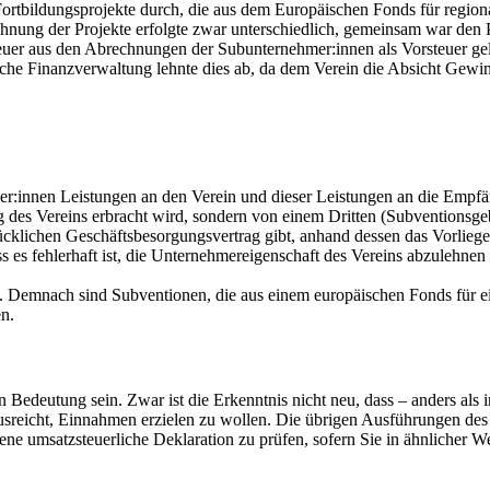
wei Fortbildungsprojekte durch, die aus dem Europäischen Fonds für re
hnung der Projekte erfolgte zwar unterschiedlich, gemeinsam war den P
euer aus den Abrechnungen der Subunternehmer:innen als Vorsteuer ge
sche Finanzverwaltung lehnte dies ab, da dem Verein die Absicht Gewinn z
:innen Leistungen an den Verein und dieser Leistungen an die Empfä
 des Vereins erbracht wird, sondern von einem Dritten (Subventionsgeb
ücklichen Geschäftsbesorgungsvertrag gibt, anhand dessen das Vorliegen
 es fehlerhaft ist, die Unternehmereigenschaft des Vereins abzulehnen
 Demnach sind Subventionen, die aus einem europäischen Fonds für ei
en.
on Bedeutung sein. Zwar ist die Erkenntnis nicht neu, dass – anders al
s ausreicht, Einnahmen erzielen zu wollen. Die übrigen Ausführungen 
e umsatzsteuerliche Deklaration zu prüfen, sofern Sie in ähnlicher Wei