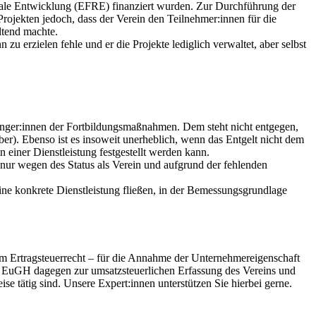
gionale Entwicklung (EFRE) finanziert wurden. Zur Durchführung der
rojekten jedoch, dass der Verein den Teilnehmer:innen für die
ltend machte.
u erzielen fehle und er die Projekte lediglich verwaltet, aber selbst
nger:innen der Fortbildungsmaßnahmen. Dem steht nicht entgegen,
er). Ebenso ist es insoweit unerheblich, wenn das Entgelt nicht dem
 einer Dienstleistung festgestellt werden kann.
 nur wegen des Status als Verein und aufgrund der fehlenden
ne konkrete Dienstleistung fließen, in der Bemessungsgrundlage
s im Ertragsteuerrecht – für die Annahme der Unternehmereigenschaft
des EuGH dagegen zur umsatzsteuerlichen Erfassung des Vereins und
se tätig sind. Unsere Expert:innen unterstützen Sie hierbei gerne.