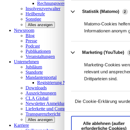
Rechnungswesen/Controlling
Insolvenzverwalter
Statistik (Matomo)
2
Heilberufe
Sonstige
Matomo-Cookies helfen 
Alles anzeigen
Newsroom
Informationen anonym 
Blog
Presse
Podcast
Publikationen
Marketing (YouTube)
Veranstaltungen
Unternehmen
Marketing-Cookies werd
Jubiläum
relevant und ansprechen
Standorte
Mandantenportal
Drittparteien sind.
Registrierung Mandantenportal
Downloads
Auszeichnungen
CLA
Global
Die Cookie-Erklärung wurde
Newsletter
Anmeldung
Lieferkette und
Compliance
Transparenzbericht
Alles anzeigen
Alle ablehnen (außer
Karriere
erforderliche Cookies)