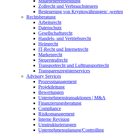
Mitarbeiterentsendung
Zollrecht und Verbrauchsteuern
Besteuerung von Kryptowährungen/ -werten
Rechtsberatung
Arbeitsrecht
Datenschutz
Gesellschaftsrecht
Handels- und Vertriebsrecht
Heimrecht
IT-Recht und Internetrecht
Markenrecht
Steuerstrafrecht
Transportrecht und Lufttransportrecht
Transparenzregisterservices
Advisory
Services
Prozessmanagement
Projektleitung
Bewertungen
Unternehmenstransaktionen | M&A
Finanzierungsberatung
Compliance
Risikomanagement
Interne Revision
Umstrukturierungen
Unternehmensplanung/Controlling