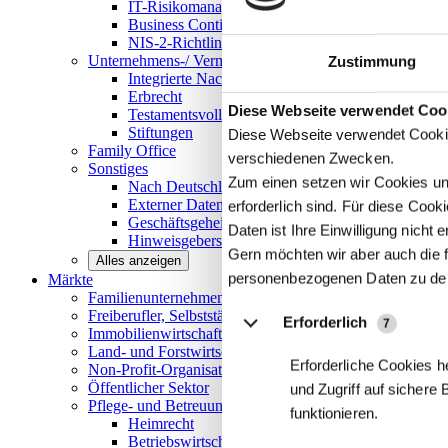
IT-Risikomanagement
Business Continuity Management
NIS-2-Richtlinie
Unternehmens-/
Vermögensnachfolge
Zustimmung
Integrierte Nachfolge- und Vermögensberatung
Erbrecht
Details
Diese Webseite verwendet Coo
Testamentsvollstreckung
Stiftungen
Diese Webseite verwendet Cookie
Family
Office
verschiedenen Zwecken.
Sonstiges
Zum einen setzen wir Cookies und
Nach Deutschland expandieren
Externer Datenschutzbeauftragter
erforderlich sind. Für diese Coo
Geschäftsgeheimnisgesetz
Daten ist Ihre Einwilligung nicht er
Hinweisgeberschutz in Unternehmen
Gern möchten wir aber auch die f
Alles anzeigen
personenbezogenen Daten zu de
Märkte
Familienunternehmen und
Mittelstand
Freiberufler, Selbstständige und
Privatpersonen
Erforderlich
7
Immobilienwirtschaft
Land- und
Forstwirtschaft
Erforderliche Cookies h
Non-Profit-Organisationen
Öffentlicher
Sektor
und Zugriff auf sichere
Pflege- und Betreuungseinrichtungen
funktionieren.
Heimrecht
Betriebswirtschaftliche Beratung