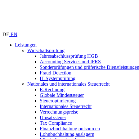
DE
EN
Leistungen
Wirtschaftsprüfung
Jahresabschlussprüfung HGB
Accounting Services und IFRS
Sonderprüfungen und prüferische Dienstleistunge
Fraud Detection
IT-Systemprüfung
Nationales und internationales Steuerrecht
E-Rechnung
Globale Mindeststeuer
Steueroptimierung
Internationales Steuerrecht
Verrechnungspreise
Umsatzsteuer
Tax Compliance
Finanzbuchhaltung outsourcen
Lohnbuchhaltung auslagern