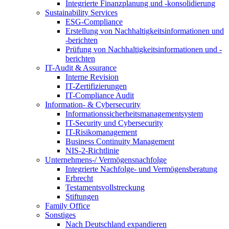
Integrierte Finanzplanung und -konsolidierung
Sustainability Services
ESG-Compliance
Erstellung von Nachhaltigkeitsinformationen und
-berichten
Prüfung von Nachhaltigkeitsinformationen und -
berichten
IT-Audit & Assurance
Interne Revision
IT-Zertifizierungen
IT-Compliance Audit
Information- & Cybersecurity
Informationssicherheitsmanagementsystem
IT-Security und Cybersecurity
IT-Risikomanagement
Business Continuity Management
NIS-2-Richtlinie
Unternehmens-/
Vermögensnachfolge
Integrierte Nachfolge- und Vermögensberatung
Erbrecht
Testamentsvollstreckung
Stiftungen
Family
Office
Sonstiges
Nach Deutschland expandieren