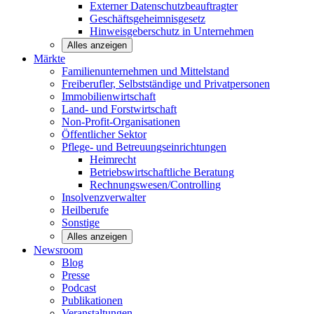
Externer Datenschutzbeauftragter
Geschäftsgeheimnisgesetz
Hinweisgeberschutz in Unternehmen
Alles anzeigen
Märkte
Familienunternehmen und
Mittelstand
Freiberufler, Selbstständige und
Privatpersonen
Immobilienwirtschaft
Land- und
Forstwirtschaft
Non-Profit-Organisationen
Öffentlicher
Sektor
Pflege- und Betreuungseinrichtungen
Heimrecht
Betriebswirtschaftliche Beratung
Rechnungswesen/Controlling
Insolvenzverwalter
Heilberufe
Sonstige
Alles anzeigen
Newsroom
Blog
Presse
Podcast
Publikationen
Veranstaltungen