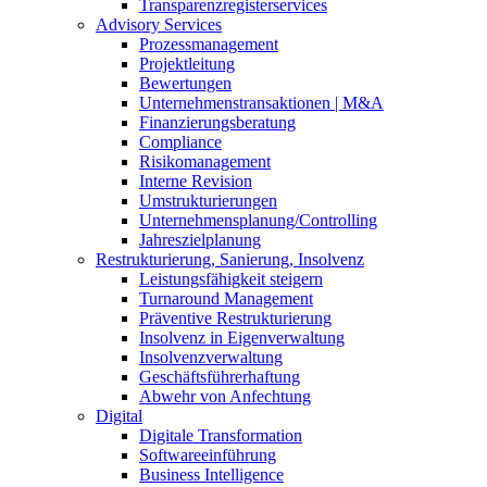
Transparenzregisterservices
Advisory
Services
Prozessmanagement
Projektleitung
Bewertungen
Unternehmenstransaktionen | M&A
Finanzierungsberatung
Compliance
Risikomanagement
Interne Revision
Umstrukturierungen
Unternehmensplanung/Controlling
Jahreszielplanung
Restrukturierung, Sanierung, Insolvenz
Leistungsfähigkeit steigern
Turnaround Management
Präventive Restrukturierung
Insolvenz in Eigenverwaltung
Insolvenzverwaltung
Geschäftsführerhaftung
Abwehr von Anfechtung
Digital
Digitale Transformation
Softwareeinführung
Business Intelligence