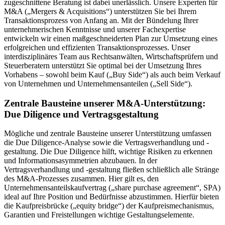
zugeschnittene Beratung ist dabei unerlässlich. Unsere Experten für
M&A („Mergers & Acquisitions“) unterstützen Sie bei Ihrem
Transaktionsprozess von Anfang an. Mit der Bündelung Ihrer
unternehmerischen Kenntnisse und unserer Fachexpertise
entwickeln wir einen maßgeschneiderten Plan zur Umsetzung eines
erfolgreichen und effizienten Transaktionsprozesses. Unser
interdisziplinäres Team aus Rechtsanwälten, Wirtschaftsprüfern und
Steuerberatern unterstützt Sie optimal bei der Umsetzung Ihres
Vorhabens – sowohl beim Kauf („Buy Side“) als auch beim Verkauf
von Unternehmen und Unternehmensanteilen („Sell Side“).
Zentrale Bausteine unserer M&A-Unterstützung:
Due Diligence und Vertragsgestaltung
Mögliche und zentrale Bausteine unserer Unterstützung umfassen
die Due Diligence-Analyse sowie die Vertragsverhandlung und -
gestaltung. Die Due Diligence hilft, wichtige Risiken zu erkennen
und Informationsasymmetrien abzubauen. In der
Vertragsverhandlung und -gestaltung fließen schließlich alle Stränge
des M&A-Prozesses zusammen. Hier gilt es, den
Unternehmensanteilskaufvertrag („share purchase agreement“, SPA)
ideal auf Ihre Position und Bedürfnisse abzustimmen. Hierfür bieten
die Kaufpreisbrücke („equity bridge“) der Kaufpreismechanismus,
Garantien und Freistellungen wichtige Gestaltungselemente.