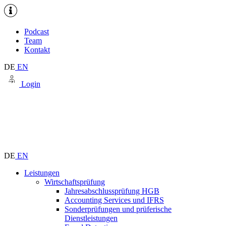
Podcast
Team
Kontakt
DE
EN
Login
DE
EN
Leistungen
Wirtschaftsprüfung
Jahresabschlussprüfung HGB
Accounting Services und IFRS
Sonderprüfungen und prüferische
Dienstleistungen