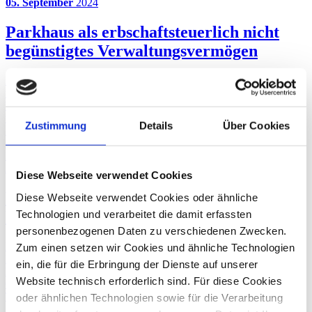
05. September
2024
Parkhaus als erbschaftsteuerlich nicht
begünstigtes Verwaltungsvermögen
Zum Verwaltungsvermögen einer betrieblichen Einheit gehörend
und damit erbschaft- und schenkungsteuerlich grundsätzlich nicht
begünstigt, sind u.a. Dritten zur Nutzung überlassene Grundstücke
und Grundstücksteile.
Zustimmung
Details
Über Cookies
Erbschaftsteuer
Gestaltende Steuerberatung
Integrierte Nachfolge- und Vermögensberatung
23. Februar
2024
Diese Webseite verwendet Cookies
Vorsicht vor Earn-Out-Klauseln bei
Diese Webseite verwendet Cookies oder ähnliche
Unternehmensverkäufen
Technologien und verarbeitet die damit erfassten
personenbezogenen Daten zu verschiedenen Zwecken.
Der Bundesfinanzhof präzisiert die steuerliche Behandlung von
Zum einen setzen wir Cookies und ähnliche Technologien
Earn-Out-Zahlungen, die jedoch teilweise weiterhin steuerliche
ein, die für die Erbringung der Dienste auf unserer
Risiken bergen.
Website technisch erforderlich sind. Für diese Cookies
Gestaltende Steuerberatung
Transaction Support
oder ähnlichen Technologien sowie für die Verarbeitung
25. Juni
2020