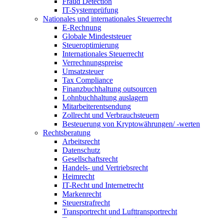
Fraud Detection
IT-Systemprüfung
Nationales und internationales Steuerrecht
E-Rechnung
Globale Mindeststeuer
Steueroptimierung
Internationales Steuerrecht
Verrechnungspreise
Umsatzsteuer
Tax Compliance
Finanzbuchhaltung outsourcen
Lohnbuchhaltung auslagern
Mitarbeiterentsendung
Zollrecht und Verbrauchsteuern
Besteuerung von Kryptowährungen/ -werten
Rechtsberatung
Arbeitsrecht
Datenschutz
Gesellschaftsrecht
Handels- und Vertriebsrecht
Heimrecht
IT-Recht und Internetrecht
Markenrecht
Steuerstrafrecht
Transportrecht und Lufttransportrecht