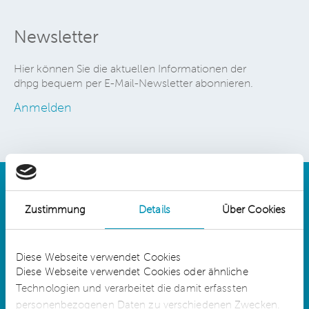
Newsletter
Hier können Sie die aktuellen Informationen der
dhpg bequem per E-Mail-Newsletter abonnieren.
Anmelden
Zustimmung
Details
Über Cookies
Details
Diese Webseite verwendet Cookies
Diese Webseite verwendet Cookies oder ähnliche
Technologien und verarbeitet die damit erfassten
dhpg is an independent network member of
CLA Global. See
CLAglobal.com/disclaimer
personenbezogenen Daten zu verschiedenen Zwecken.