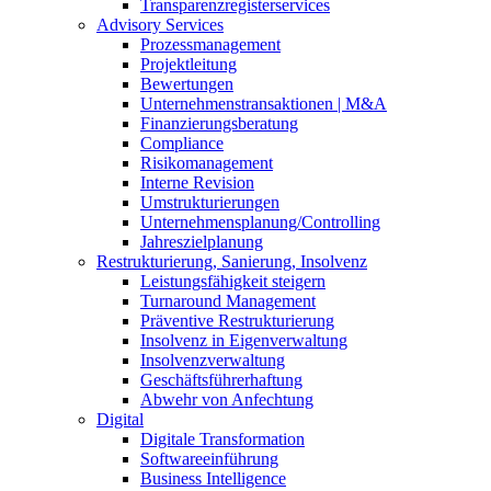
Transparenzregisterservices
Advisory
Services
Prozessmanagement
Projektleitung
Bewertungen
Unternehmenstransaktionen | M&A
Finanzierungsberatung
Compliance
Risikomanagement
Interne Revision
Umstrukturierungen
Unternehmensplanung/Controlling
Jahreszielplanung
Restrukturierung, Sanierung, Insolvenz
Leistungsfähigkeit steigern
Turnaround Management
Präventive Restrukturierung
Insolvenz in Eigenverwaltung
Insolvenzverwaltung
Geschäftsführerhaftung
Abwehr von Anfechtung
Digital
Digitale Transformation
Softwareeinführung
Business Intelligence