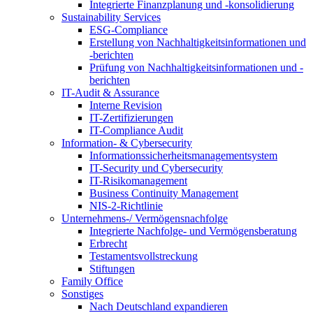
Integrierte Finanzplanung und -konsolidierung
Sustainability Services
ESG-Compliance
Erstellung von Nachhaltigkeitsinformationen und
-berichten
Prüfung von Nachhaltigkeitsinformationen und -
berichten
IT-Audit & Assurance
Interne Revision
IT-Zertifizierungen
IT-Compliance Audit
Information- & Cybersecurity
Informationssicherheitsmanagementsystem
IT-Security und Cybersecurity
IT-Risikomanagement
Business Continuity Management
NIS-2-Richtlinie
Unternehmens-/
Vermögensnachfolge
Integrierte Nachfolge- und Vermögensberatung
Erbrecht
Testamentsvollstreckung
Stiftungen
Family
Office
Sonstiges
Nach Deutschland expandieren