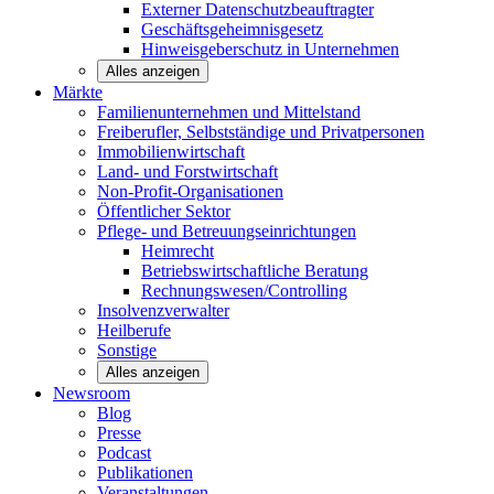
Externer Datenschutzbeauftragter
Geschäftsgeheimnisgesetz
Hinweisgeberschutz in Unternehmen
Alles anzeigen
Märkte
Familienunternehmen und
Mittelstand
Freiberufler, Selbstständige und
Privatpersonen
Immobilienwirtschaft
Land- und
Forstwirtschaft
Non-Profit-Organisationen
Öffentlicher
Sektor
Pflege- und Betreuungseinrichtungen
Heimrecht
Betriebswirtschaftliche Beratung
Rechnungswesen/Controlling
Insolvenzverwalter
Heilberufe
Sonstige
Alles anzeigen
Newsroom
Blog
Presse
Podcast
Publikationen
Veranstaltungen