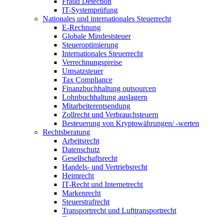
Fraud Detection
IT-Systemprüfung
Nationales und internationales Steuerrecht
E-Rechnung
Globale Mindeststeuer
Steueroptimierung
Internationales Steuerrecht
Verrechnungspreise
Umsatzsteuer
Tax Compliance
Finanzbuchhaltung outsourcen
Lohnbuchhaltung auslagern
Mitarbeiterentsendung
Zollrecht und Verbrauchsteuern
Besteuerung von Kryptowährungen/ -werten
Rechtsberatung
Arbeitsrecht
Datenschutz
Gesellschaftsrecht
Handels- und Vertriebsrecht
Heimrecht
IT-Recht und Internetrecht
Markenrecht
Steuerstrafrecht
Transportrecht und Lufttransportrecht