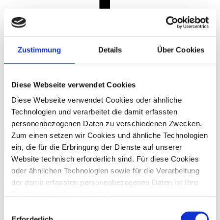
Zustimmung
Details
Über Cookies
Diese Webseite verwendet Cookies
Diese Webseite verwendet Cookies oder ähnliche
Technologien und verarbeitet die damit erfassten
personenbezogenen Daten zu verschiedenen Zwecken.
Zum einen setzen wir Cookies und ähnliche Technologien
ein, die für die Erbringung der Dienste auf unserer
Website technisch erforderlich sind. Für diese Cookies
oder ähnlichen Technologien sowie für die Verarbeitung
der damit erfassten personenbezogenen Daten ist Ihre
Einwilligung nicht erforderlich.
FAQ – Fragen zum Thema
Gern möchten wir aber auch die folgenden Technologien
Einwilligungsauswahl
Leistungsfähigkeit steigern
mit Ihrer ausdrücklichen Einwilligung einsetzen und die
Erforderlich