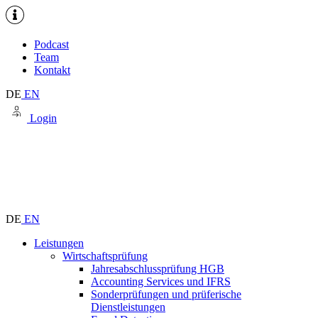
Podcast
Team
Kontakt
DE
EN
Login
DE
EN
Leistungen
Wirtschaftsprüfung
Jahresabschlussprüfung HGB
Accounting Services und IFRS
Sonderprüfungen und prüferische
Dienstleistungen