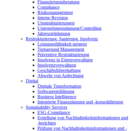
Finanzierungsberatung
Compliance
Risikomanagement
Interne Revision
Umstrukturierungen
Unternehmensplanung/Controlling
Jahreszielplanung
Restrukturierung, Sanierung, Insolvenz
Leistungsfähigkeit steigern
Turnaround Management
Präventive Restrukturierung
Insolvenz in Eigenverwaltung
Insolvenzverwaltung
Geschäftsführerhaftung
Abwehr von Anfechtung
Digital
Digitale Transformation
Softwareeinführung
Business Intelligence
Integrierte Finanzplanung und -konsolidierung
Sustainability Services
ESG-Compliance
Erstellung von Nachhaltigkeitsinformationen und
-berichten
Prüfung von Nachhaltigkeitsinformationen und -