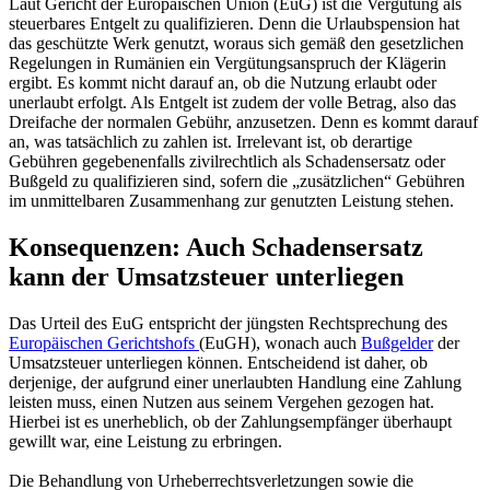
Laut Gericht der Europäischen Union (EuG) ist die Vergütung als
steuerbares Entgelt zu qualifizieren. Denn die Urlaubspension hat
das geschützte Werk genutzt, woraus sich gemäß den gesetzlichen
Regelungen in Rumänien ein Vergütungsanspruch der Klägerin
ergibt. Es kommt nicht darauf an, ob die Nutzung erlaubt oder
unerlaubt erfolgt. Als Entgelt ist zudem der volle Betrag, also das
Dreifache der normalen Gebühr, anzusetzen. Denn es kommt darauf
an, was tatsächlich zu zahlen ist. Irrelevant ist, ob derartige
Gebühren gegebenenfalls zivilrechtlich als Schadensersatz oder
Bußgeld zu qualifizieren sind, sofern die „zusätzlichen“ Gebühren
im unmittelbaren Zusammenhang zur genutzten Leistung stehen.
Konsequenzen: Auch Schadensersatz
kann der Umsatzsteuer unterliegen
Das Urteil des EuG entspricht der jüngsten Rechtsprechung des
Europäischen Gerichtshofs
(EuGH), wonach auch
Bußgelder
der
Umsatzsteuer unterliegen können. Entscheidend ist daher, ob
derjenige, der aufgrund einer unerlaubten Handlung eine Zahlung
leisten muss, einen Nutzen aus seinem Vergehen gezogen hat.
Hierbei ist es unerheblich, ob der Zahlungsempfänger überhaupt
gewillt war, eine Leistung zu erbringen.
Die Behandlung von Urheberrechtsverletzungen sowie die