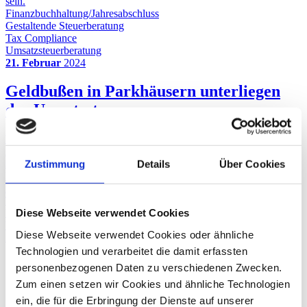
sein.
Finanzbuchhaltung/Jahresabschluss
Gestaltende Steuerberatung
Tax Compliance
Umsatzsteuerberatung
21. Februar
2024
Geldbußen in Parkhäusern unterliegen
der Umsatzsteuer
Wir hatten Sie auf ein grundlegendes Urteil des EuGH zur
Abgrenzung von nicht steuerbaren Vertragsstrafen zu
steuerpflichtigem Entgelt hingewiesen. Nun hat sich das
Zustimmung
Details
Über Cookies
Bundesfinanzministerium (BMF) dem Urteil angeschlossen.
Finanzbuchhaltung/Jahresabschluss
Tax Compliance
Diese Webseite verwendet Cookies
Umsatzsteuerberatung
Vorsteuerabzug
Diese Webseite verwendet Cookies oder ähnliche
Zurück
Technologien und verarbeitet die damit erfassten
Gert Klöttschen
personenbezogenen Daten zu verschiedenen Zwecken.
Zum einen setzen wir Cookies und ähnliche Technologien
Steuerberater
ein, die für die Erbringung der Dienste auf unserer