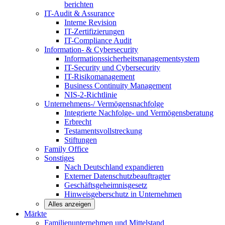
berichten
IT-Audit & Assurance
Interne Revision
IT-Zertifizierungen
IT-Compliance Audit
Information- & Cybersecurity
Informationssicherheitsmanagementsystem
IT-Security und Cybersecurity
IT-Risikomanagement
Business Continuity Management
NIS-2-Richtlinie
Unternehmens-/
Vermögensnachfolge
Integrierte Nachfolge- und Vermögensberatung
Erbrecht
Testamentsvollstreckung
Stiftungen
Family
Office
Sonstiges
Nach Deutschland expandieren
Externer Datenschutzbeauftragter
Geschäftsgeheimnisgesetz
Hinweisgeberschutz in Unternehmen
Alles anzeigen
Märkte
Familienunternehmen und
Mittelstand