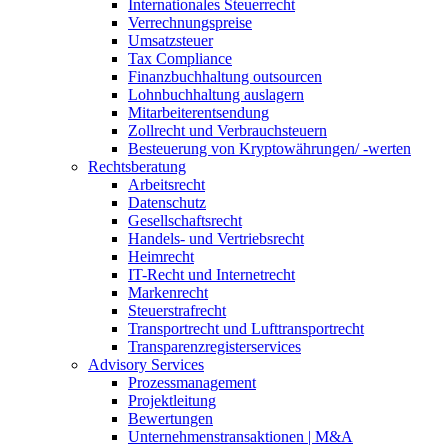
Internationales Steuerrecht
Verrechnungspreise
Umsatzsteuer
Tax Compliance
Finanzbuchhaltung outsourcen
Lohnbuchhaltung auslagern
Mitarbeiterentsendung
Zollrecht und Verbrauchsteuern
Besteuerung von Kryptowährungen/ -werten
Rechtsberatung
Arbeitsrecht
Datenschutz
Gesellschaftsrecht
Handels- und Vertriebsrecht
Heimrecht
IT-Recht und Internetrecht
Markenrecht
Steuerstrafrecht
Transportrecht und Lufttransportrecht
Transparenzregisterservices
Advisory
Services
Prozessmanagement
Projektleitung
Bewertungen
Unternehmenstransaktionen | M&A