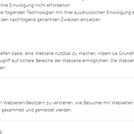
re Einwilligung nicht erforderlich.
n Aufpreis für die Aufzeichnung vereinbart, so lie
e folgenden Technologien mit Ihrer ausdrücklichen Einwilligung
ungen vor.
 den nachfolgend genannten Zwecken einsetzen:
n Veranstaltungsleistungen (z.B.
helfen dabei, eine Webseite nutzbar zu machen, indem sie Grund
ätig werden. Denn nun kann das Angebot von
ugriff auf sichere Bereiche der Webseite ermöglichen. Die Webse
gesamte Leistung dem Regelsteuersatz unterliegt
ren.
ngsfrist bis zum 30.6.2024. Ob dies ausreicht, da
 Anforderungen des BMF anzupassen, dürfte fragl
 Webseiten-Besitzern zu verstehen, wie Besucher mit Webseiten 
urf des Jahressteuergesetzes (JStG) 2024 ab dem
 gesammelt und gemeldet werden.
ür Veranstaltungsleistungen, die virtuell angebo
5