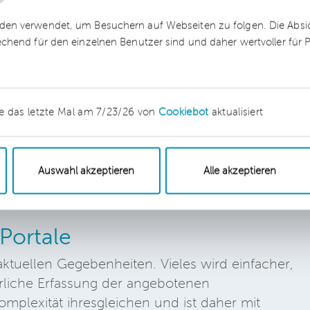
msatzsteuerliche Erfassung von Online-
empfehlen hier schon frühzeitig, das heißt im bes
en verwendet, um Besuchern auf Webseiten zu folgen. Die Absich
 adäquate Beratung einzuholen. Gerne unterstützen
echend für den einzelnen Benutzer sind und daher wertvoller für
vom 29.4.2024
e das letzte Mal am 7/23/26 von
Cookiebot
aktualisiert
Auswahl akzeptieren
Alle akzeptieren
Portale
tuellen Gegebenheiten. Vieles wird einfacher,
erliche Erfassung der angebotenen
omplexität ihresgleichen und ist daher mit