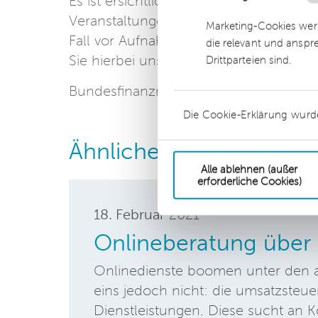
Es ist ersichtlich, dass die korrekte u
Veranstaltungen sehr komplex ist. Wir 
Marketing-Cookies werd
Fall vor Aufnahme der Tätigkeit, eine
die relevant und anspr
Sie hierbei unsere Expert:innen.
Drittparteien sind.
Bundesfinanzministerium, Schreiben 
Die Cookie-Erklärung wurd
Ähnliche Beiträge
Alle ablehnen (außer
erforderliche Cookies)
18. Februar
2021
Onlineberatung über 
Onlinedienste boomen unter den ak
eins jedoch nicht: die umsatzsteu
Dienstleistungen. Diese sucht an K