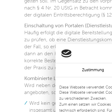
gelten soll. Im Gegensatz zu den vorpr
nach § 4 Nr. 20 UStG in Betracht kom
der digitalen Eintrittsberechtigung (§ 1
Einschaltung von Portalen (Dienstlei
Häufig erfolgt die digitale Bereitstellun
zu prüfen, ob eine Dienstleistungskommi
der Fall, so erbringt der Unternehmer 
dann an den Konsumenten. Die Untersc
korrekte Besteuerung der Anbieter und 
der Praxis zu gravierenden Schäden.
Zustimmung
Kombinierte Leistungen – Einheitlichk
Details
Wird neben dem Live-Stream auch der 
Diese Webseite verwendet Coo
angeboten, so ist wie folgt zu untersc
Diese Webseite verwendet Coo
zu verschiedenen Zwecken.
Wird kein gesondertes Entgelt für di
Zum einen setzen wir Cookies 
insgesamt um eine eigenständige, de
technisch erforderlich sind. F