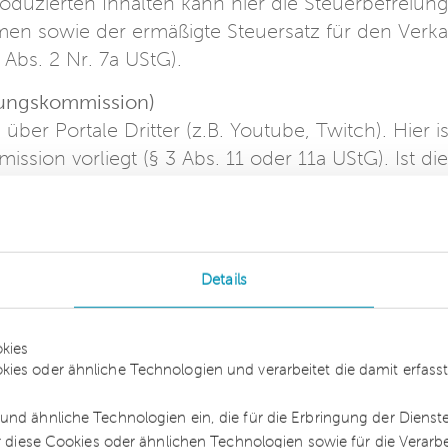
oduzierten Inhalten kann hier die Steuerbefreiung
men sowie der ermäßigte Steuersatz für den Verka
2 Abs. 2 Nr. 7a UStG).
stungskommission)
g über Portale Dritter (z.B. Youtube, Twitch). Hier is
ssion vorliegt (§ 3 Abs. 11 oder 11a UStG). Ist di
seine Leistung an das Portal und das Portal diese
heidung ist von erheblicher Bedeutung für die
der Portalbetreiber. Die Nichtbeachtung führt in
Details
eit der Leistungen
spätere Abruf der Aufzeichnung der Veranstaltun
kies
heiden:
kies oder ähnliche Technologien und verarbeitet die damit erfa
e Aufzeichnung vereinbart, so handelt es sich
und ähnliche Technologien ein, die für die Erbringung der Dienst
m Regelsteuersatz unterliegende Leistung.
ür diese Cookies oder ähnlichen Technologien sowie für die Verarb