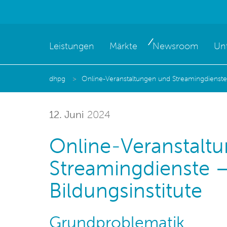
Leistungen
Märkte
Newsroom
Un
dhpg
Online-Veranstaltungen und Streamingdienste –
12. Juni
2024
Online-Veranstalt
Streamingdienste –
Bildungsinstitute
Grundproblematik