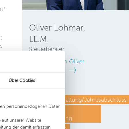
uf
Oliver Lohmar,
t
LL.M.
es
Steuerberater
Zum Profil von Oliver
Lohmar, LL.M.
Über Cookies
g
Finanzbuchhaltung/Jahresabschluss
ssten personenbezogenen Daten
Gestaltende
Steuerberatung
e auf unserer Website
eitung der damit erfassten
E-Commerce