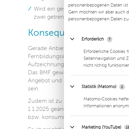
personenbezogenen Daten ist Ih
Wird ein gesondertes Entgelt bzw. ei
Gern möchten wir aber auch di
zwei getrennt zu beurteilende Leist
personenbezogenen Daten zu
Konsequenzen
Erforderlich
7
Gerade Anbieter von bisher steuerfreie
Erforderliche Cookies 
Fernbildungsinstitute) müssen jetzt t
Seitennavigation und Z
Aufzeichnungen dazu führen, dass die 
nicht richtig funktionie
Das BMF gewährt lediglich eine Überga
Angebot und laufende Verträge an die
Statistik (Matomo)
2
sein.
Matomo-Cookies helfen
Zudem ist zu beachten, dass der Entw
Informationen anonym
1.1.2025 geänderte Ortsbestimmungen f
bzw. konsumiert werden, vorsieht.
Marketing (YouTube)
1