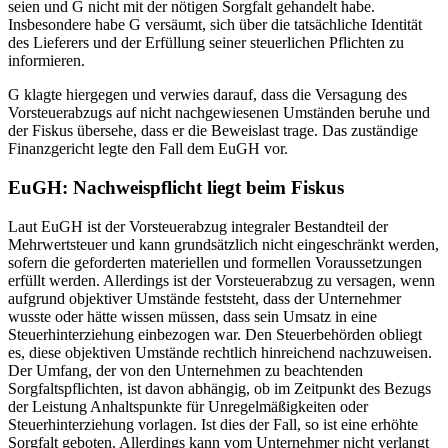
seien und G nicht mit der nötigen Sorgfalt gehandelt habe.
Insbesondere habe G versäumt, sich über die tatsächliche Identität
des Lieferers und der Erfüllung seiner steuerlichen Pflichten zu
informieren.
G klagte hiergegen und verwies darauf, dass die Versagung des
Vorsteuerabzugs auf nicht nachgewiesenen Umständen beruhe und
der Fiskus übersehe, dass er die Beweislast trage. Das zuständige
Finanzgericht legte den Fall dem EuGH vor.
EuGH: Nachweispflicht liegt beim Fiskus
Laut EuGH ist der Vorsteuerabzug integraler Bestandteil der
Mehrwertsteuer und kann grundsätzlich nicht eingeschränkt werden,
sofern die geforderten materiellen und formellen Voraussetzungen
erfüllt werden. Allerdings ist der Vorsteuerabzug zu versagen, wenn
aufgrund objektiver Umstände feststeht, dass der Unternehmer
wusste oder hätte wissen müssen, dass sein Umsatz in eine
Steuerhinterziehung einbezogen war. Den Steuerbehörden obliegt
es, diese objektiven Umstände rechtlich hinreichend nachzuweisen.
Der Umfang, der von den Unternehmen zu beachtenden
Sorgfaltspflichten, ist davon abhängig, ob im Zeitpunkt des Bezugs
der Leistung Anhaltspunkte für Unregelmäßigkeiten oder
Steuerhinterziehung vorlagen. Ist dies der Fall, so ist eine erhöhte
Sorgfalt geboten. Allerdings kann vom Unternehmer nicht verlangt