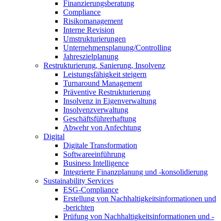
Finanzierungsberatung
Compliance
Risikomanagement
Interne Revision
Umstrukturierungen
Unternehmensplanung/Controlling
Jahreszielplanung
Restrukturierung, Sanierung, Insolvenz
Leistungsfähigkeit steigern
Turnaround Management
Präventive Restrukturierung
Insolvenz in Eigenverwaltung
Insolvenzverwaltung
Geschäftsführerhaftung
Abwehr von Anfechtung
Digital
Digitale Transformation
Softwareeinführung
Business Intelligence
Integrierte Finanzplanung und -konsolidierung
Sustainability Services
ESG-Compliance
Erstellung von Nachhaltigkeitsinformationen und
-berichten
Prüfung von Nachhaltigkeitsinformationen und -