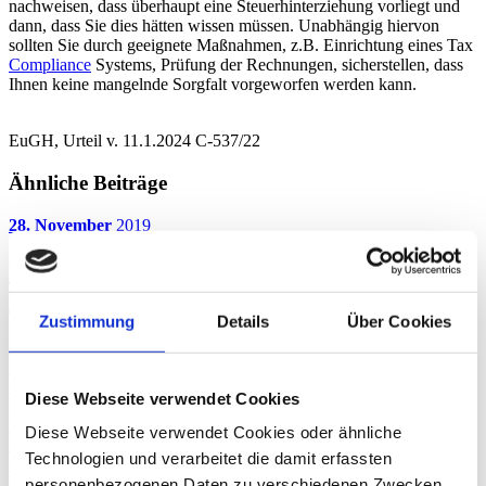
nachweisen, dass überhaupt eine Steuerhinterziehung vorliegt und
dann, dass Sie dies hätten wissen müssen. Unabhängig hiervon
sollten Sie durch geeignete Maßnahmen, z.B. Einrichtung eines Tax
Compliance
Systems, Prüfung der Rechnungen, sicherstellen, dass
Ihnen keine mangelnde Sorgfalt vorgeworfen werden kann.
EuGH, Urteil v. 11.1.2024 C-537/22
Ähnliche Beiträge
28. November
2019
Einbezug in Umsatzsteuerbetrug – die
Bedeutung von „hätte wissen müssen“
Zustimmung
Details
Über Cookies
Unternehmen, die (unwissentlich) in einen Umsatzsteuerbetrug ihrer
Lieferanten/Abnehmer einbezogen werden, müssen damit rechnen,
dass ihnen etwaige Steuerbefreiungen bzw. der Vorsteuerabzug aus
Diese Webseite verwendet Cookies
entsprechenden Eingangsleistungen gestrichen werden, wenn sie
hiervon hätten wissen müssen. Dieser von der Rechtsprechung
Diese Webseite verwendet Cookies oder ähnliche
entwickelte Grundsatz soll ab 2020 ins Umsatzsteuergesetz (UStG)
Technologien und verarbeitet die damit erfassten
übernommen werden. Doch was bedeutet „hätte wissen müssen“ in
der Praxis?
personenbezogenen Daten zu verschiedenen Zwecken.