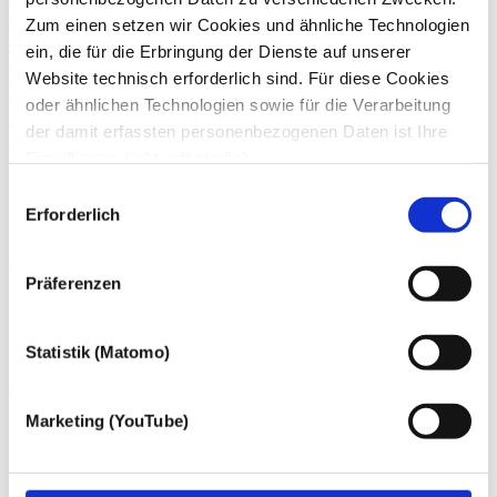
Umsatzsteuerberatung
Zum einen setzen wir Cookies und ähnliche Technologien
Vorsteuerabzug
ein, die für die Erbringung der Dienste auf unserer
Tax Compliance
Steuerstreit und Rechtsbehelfe
Website technisch erforderlich sind. Für diese Cookies
Steuerstrafrecht
oder ähnlichen Technologien sowie für die Verarbeitung
Strafrechtliche Verteidigung
der damit erfassten personenbezogenen Daten ist Ihre
Zurück
Einwilligung nicht erforderlich.
Gert Klöttschen
Gern möchten wir aber auch die folgenden Technologien
Einwilligungsauswahl
mit Ihrer ausdrücklichen Einwilligung einsetzen und die
Erforderlich
Steuerberater
gewonnen personenbezogenen Daten zu den
Zum Profil von Gert Klöttschen
nachfolgend genannten Zwecken einsetzen:
Präferenzen
Uwe Inkemann
Steuerberater
Statistik (Matomo)
Zum Profil von Uwe Inkemann
Marketing (YouTube)
Oliver Lohmar, LL.M.
Steuerberater