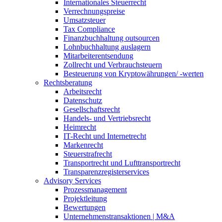
Internationales Steuerrecht
Verrechnungspreise
Umsatzsteuer
Tax Compliance
Finanzbuchhaltung outsourcen
Lohnbuchhaltung auslagern
Mitarbeiterentsendung
Zollrecht und Verbrauchsteuern
Besteuerung von Kryptowährungen/ -werten
Rechtsberatung
Arbeitsrecht
Datenschutz
Gesellschaftsrecht
Handels- und Vertriebsrecht
Heimrecht
IT-Recht und Internetrecht
Markenrecht
Steuerstrafrecht
Transportrecht und Lufttransportrecht
Transparenzregisterservices
Advisory
Services
Prozessmanagement
Projektleitung
Bewertungen
Unternehmenstransaktionen | M&A