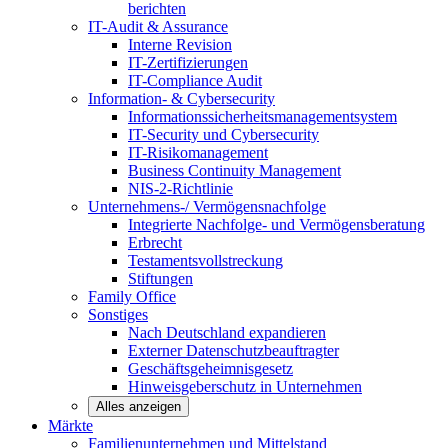
berichten
IT-Audit & Assurance
Interne Revision
IT-Zertifizierungen
IT-Compliance Audit
Information- & Cybersecurity
Informationssicherheitsmanagementsystem
IT-Security und Cybersecurity
IT-Risikomanagement
Business Continuity Management
NIS-2-Richtlinie
Unternehmens-/
Vermögensnachfolge
Integrierte Nachfolge- und Vermögensberatung
Erbrecht
Testamentsvollstreckung
Stiftungen
Family
Office
Sonstiges
Nach Deutschland expandieren
Externer Datenschutzbeauftragter
Geschäftsgeheimnisgesetz
Hinweisgeberschutz in Unternehmen
Alles anzeigen
Märkte
Familienunternehmen und
Mittelstand