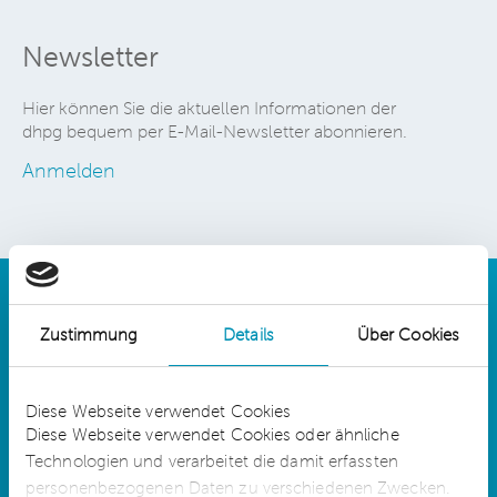
Newsletter
Hier können Sie die aktuellen Informationen der
dhpg bequem per E-Mail-Newsletter abonnieren.
Anmelden
Zustimmung
Details
Über Cookies
Details
Diese Webseite verwendet Cookies
Diese Webseite verwendet Cookies oder ähnliche
Technologien und verarbeitet die damit erfassten
dhpg is an independent network member of
CLA Global. See
CLAglobal.com/disclaimer
personenbezogenen Daten zu verschiedenen Zwecken.