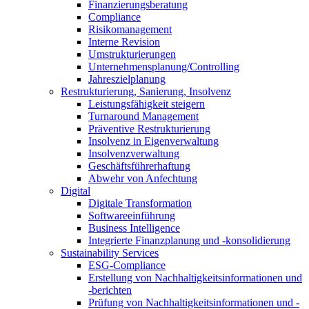
Finanzierungsberatung
Compliance
Risikomanagement
Interne Revision
Umstrukturierungen
Unternehmensplanung/Controlling
Jahreszielplanung
Restrukturierung, Sanierung, Insolvenz
Leistungsfähigkeit steigern
Turnaround Management
Präventive Restrukturierung
Insolvenz in Eigenverwaltung
Insolvenzverwaltung
Geschäftsführerhaftung
Abwehr von Anfechtung
Digital
Digitale Transformation
Softwareeinführung
Business Intelligence
Integrierte Finanzplanung und -konsolidierung
Sustainability Services
ESG-Compliance
Erstellung von Nachhaltigkeitsinformationen und
-berichten
Prüfung von Nachhaltigkeitsinformationen und -