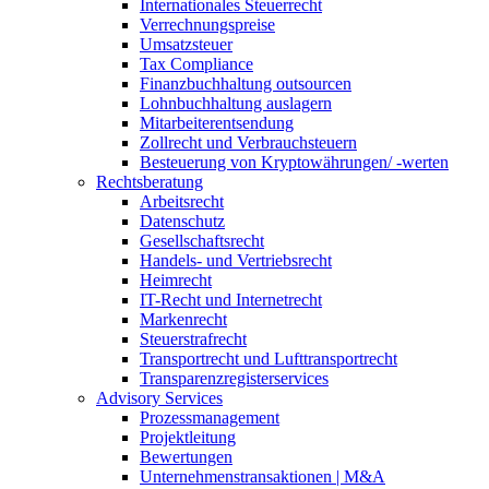
Internationales Steuerrecht
Verrechnungspreise
Umsatzsteuer
Tax Compliance
Finanzbuchhaltung outsourcen
Lohnbuchhaltung auslagern
Mitarbeiterentsendung
Zollrecht und Verbrauchsteuern
Besteuerung von Kryptowährungen/ -werten
Rechtsberatung
Arbeitsrecht
Datenschutz
Gesellschaftsrecht
Handels- und Vertriebsrecht
Heimrecht
IT-Recht und Internetrecht
Markenrecht
Steuerstrafrecht
Transportrecht und Lufttransportrecht
Transparenzregisterservices
Advisory
Services
Prozessmanagement
Projektleitung
Bewertungen
Unternehmenstransaktionen | M&A