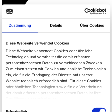
Zustimmung
Details
Über Cookies
Diese Webseite verwendet Cookies
FAQs – Fragen im Bereich Information-
Diese Webseite verwendet Cookies oder ähnliche
und Cybersecurity
Technologien und verarbeitet die damit erfassten
personenbezogenen Daten zu verschiedenen Zwecken.
Warum braucht man ein
Zum einen setzen wir Cookies und ähnliche Technologien
Informationssicherheitsmanagementsystem (ISMS)?
ein, die für die Erbringung der Dienste auf unserer
Website technisch erforderlich sind. Für diese Cookies
Die Pandemie hat deutlich gezeigt, wie verzweigt unsere Liefer- und
oder ähnlichen Technologien sowie für die Verarbeitung
Leistungsbeziehungen heute sind. Der Austausch von Daten erfolgt
digital unter Einsatz verschiedenster Player und Systeme. Vor
der damit erfassten personenbezogenen Daten ist Ihre
diesem Hintergrund ist es wichtig, sich über die IT-Infrastruktur, die
Einwilligung nicht erforderlich.
IT-Anwendungen und -Prozesse des eigenen Unternehmens
Gern möchten wir aber auch die folgenden Technologien
bewusst zu werden, damit es nicht Gefahr läuft, dass IT-Systeme
Einwilligungsauswahl
ausfallen bzw. beschädigt oder aber datenschutzrechtliche
mit Ihrer ausdrücklichen Einwilligung einsetzen und die
Erforderlich