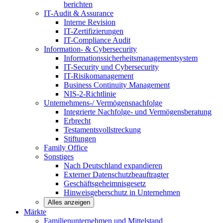
berichten
IT-Audit & Assurance
Interne Revision
IT-Zertifizierungen
IT-Compliance Audit
Information- & Cybersecurity
Informationssicherheitsmanagementsystem
IT-Security und Cybersecurity
IT-Risikomanagement
Business Continuity Management
NIS-2-Richtlinie
Unternehmens-/
Vermögensnachfolge
Integrierte Nachfolge- und Vermögensberatung
Erbrecht
Testamentsvollstreckung
Stiftungen
Family
Office
Sonstiges
Nach Deutschland expandieren
Externer Datenschutzbeauftragter
Geschäftsgeheimnisgesetz
Hinweisgeberschutz in Unternehmen
Alles anzeigen
Märkte
Familienunternehmen und
Mittelstand