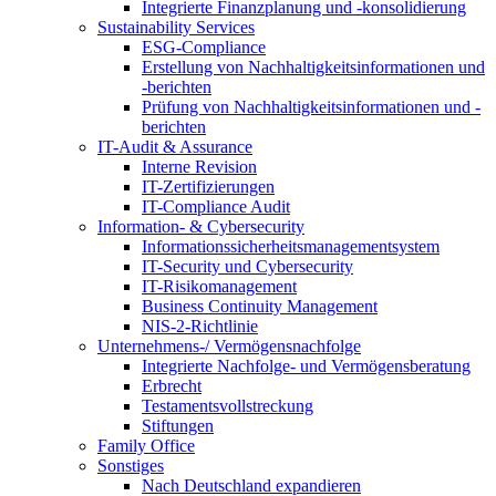
Integrierte Finanzplanung und -konsolidierung
Sustainability Services
ESG-Compliance
Erstellung von Nachhaltigkeitsinformationen und
-berichten
Prüfung von Nachhaltigkeitsinformationen und -
berichten
IT-Audit & Assurance
Interne Revision
IT-Zertifizierungen
IT-Compliance Audit
Information- & Cybersecurity
Informationssicherheitsmanagementsystem
IT-Security und Cybersecurity
IT-Risikomanagement
Business Continuity Management
NIS-2-Richtlinie
Unternehmens-/
Vermögensnachfolge
Integrierte Nachfolge- und Vermögensberatung
Erbrecht
Testamentsvollstreckung
Stiftungen
Family
Office
Sonstiges
Nach Deutschland expandieren