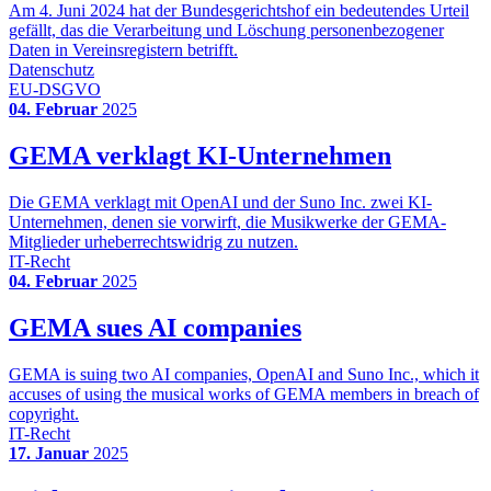
Am 4. Juni 2024 hat der Bundesgerichtshof ein bedeutendes Urteil
gefällt, das die Verarbeitung und Löschung personenbezogener
Daten in Vereinsregistern betrifft.
Datenschutz
EU-DSGVO
04. Februar
2025
GEMA verklagt KI-Unternehmen
Die GEMA verklagt mit OpenAI und der Suno Inc. zwei KI-
Unternehmen, denen sie vorwirft, die Musikwerke der GEMA-
Mitglieder urheberrechtswidrig zu nutzen.
IT-Recht
04. Februar
2025
GEMA sues AI companies
GEMA is suing two AI companies, OpenAI and Suno Inc., which it
accuses of using the musical works of GEMA members in breach of
copyright.
IT-Recht
17. Januar
2025