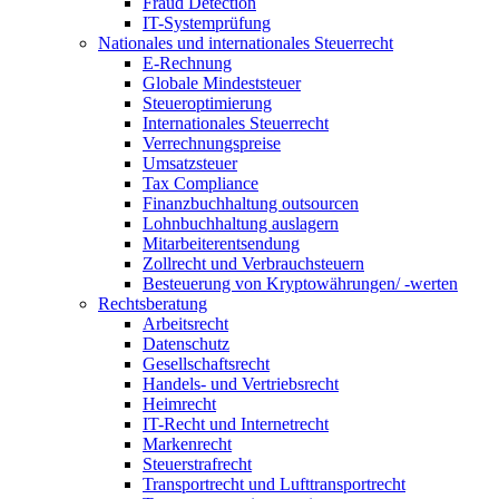
Fraud Detection
IT-Systemprüfung
Nationales und internationales Steuerrecht
E-Rechnung
Globale Mindeststeuer
Steueroptimierung
Internationales Steuerrecht
Verrechnungspreise
Umsatzsteuer
Tax Compliance
Finanzbuchhaltung outsourcen
Lohnbuchhaltung auslagern
Mitarbeiterentsendung
Zollrecht und Verbrauchsteuern
Besteuerung von Kryptowährungen/ -werten
Rechtsberatung
Arbeitsrecht
Datenschutz
Gesellschaftsrecht
Handels- und Vertriebsrecht
Heimrecht
IT-Recht und Internetrecht
Markenrecht
Steuerstrafrecht
Transportrecht und Lufttransportrecht