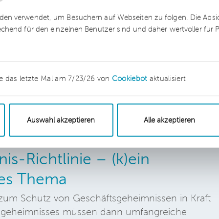
eworden. Doch wie und was genau prüfen die
en verwendet, um Besuchern auf Webseiten zu folgen. Die Absich
 Länder wirklich? Wir haben für Sie
echend für den einzelnen Benutzer sind und daher wertvoller für
en und zum Umfang der Prüfungen
e das letzte Mal am 7/23/26 von
Cookiebot
aktualisiert
Auswahl akzeptieren
Alle akzeptieren
s-Richtlinie – (k)ein
hes Thema
um Schutz von Geschäftsgeheimnissen in Kraft
ftsgeheimnisses müssen dann umfangreiche