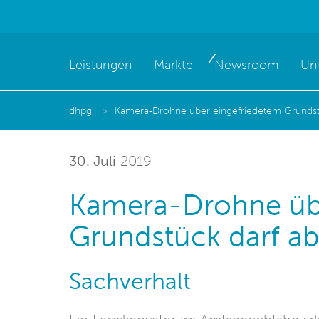
Leistungen
Märkte
Newsroom
Un
dhpg
Kamera-Drohne über eingefriedetem Grunds
30. Juli
2019
Kamera-Drohne übe
Grundstück darf a
Sachverhalt