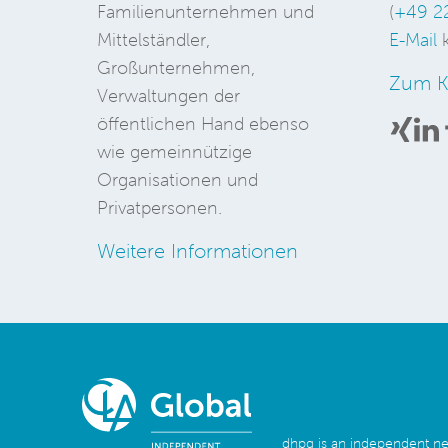
Familienunternehmen und
(
+49 2
Mittelständler,
E-Mail
k
Großunternehmen,
Zum K
Verwaltungen der
öffentlichen Hand ebenso
wie gemeinnützige
Organisationen und
Privatpersonen.
Weitere Informationen
dhpg is an independent 