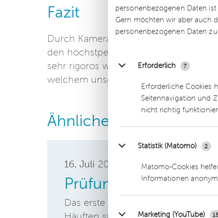
Fazit
personenbezogenen Daten ist Ih
Gern möchten wir aber auch di
personenbezogenen Daten zu
Durch Kamera-Drohnen ergeben sich fü
den höchstpersönlichen Lebensbereic
sehr rigoros war, so zeigt sich, dass d
Erforderlich
7
welchem unser
Datenschutz
fußt, auch
Erforderliche Cookies 
Seitennavigation und Z
nicht richtig funktionie
Ähnliche Beiträge
Statistik (Matomo)
2
16. Juli
2019
Matomo-Cookies helfen
Informationen anonym
Prüfungen der Daten
Das erste Jahr der neuen Datensc
Marketing (YouTube)
Häuften sich mit Inkrafttreten no
1