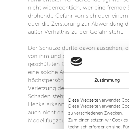
nicht widerrechtlich, wer eine fremde
drohende Gefahr von sich oder eine
oder die Zerstörung zur Abwendung der
außer Verhältnis zu der Gefahr steht.
Der Schütze durfte davon ausgehen, d
von ihm und seiner Familie gemacht w
geschützten Garten um einen gegen Ei
eine solche Aufnahme eine gemäß § 20
höchstpersönlichen Lebensbereichs du
Zustimmung
Verletzung des Persönlichkeitsrechts 
Details
Schaden steht laut Gericht auch im Verh
Diese Webseite verwendet Coo
Hecke erkennbar schützte und das Fli
Diese Webseite verwendet Coo
auch nicht damit vergleichbar ist, kin
zu verschiedenen Zwecken.
Modellflugzeug fliegen zu lassen.
Zum einen setzen wir Cookies 
technisch erforderlich sind. F