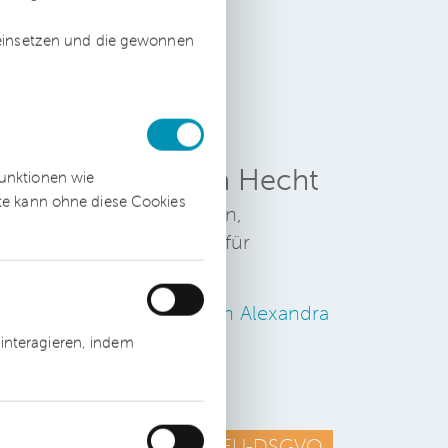
 einsetzen und die gewonnen
f
Alexandra Hecht
funktionen wie
ite kann ohne diese Cookies
Rechtsanwältin,
Fachanwältin für
Arbeitsrecht
Zum Profil von Alexandra
Hecht
interagieren, indem
EU-Recht
EU-DSGVO