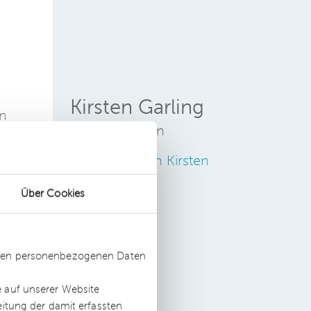
Kirsten Garling
en
Rechtsanwältin
e
llt
Zum Profil von Kirsten
Garling
Über Cookies
er
ne
ssten personenbezogenen Daten
e auf unserer Website
eitung der damit erfassten