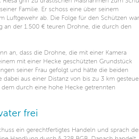
rk Riesa griff zu drastischen Maßnahmen zum Schu
seiner Familie. Er schoss eine über seinem
m Luftgewehr ab. Die Folge für den Schützen wa
 an der 1.500 € teuren Drohne, die durch den
nn an, dass die Drohne, die mit einer Kamera
r seinem mit einer Hecke geschützten Grundstück
ngen seiner Frau gefolgt und hätte die beiden
 dabei aus einer Distanz von bis zu 3 km gesteue
uf dem durch eine hohe Hecke getrennten
ater frei
chuss ein gerechtfertigtes Handeln und sprach d
r seine Handlung durch § 228 BGB. Danach handelt