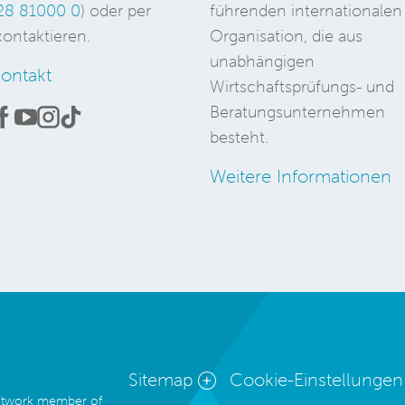
28 81000 0
) oder per
führenden internationalen
ontaktieren.
Organisation, die aus
unabhängigen
ontakt
Wirtschaftsprüfungs- und
Beratungsunternehmen
besteht.
Weitere Informationen
Sitemap
Cookie-Einstellungen
network member of