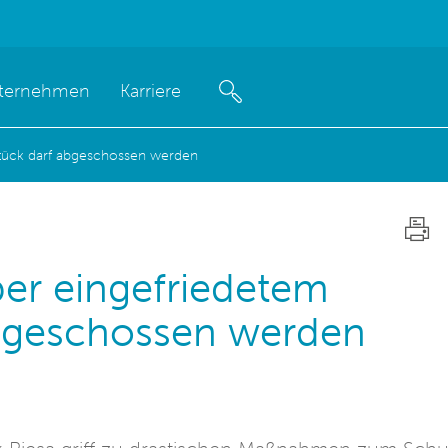
ternehmen
Karriere
tück darf abgeschossen werden
r eingefriedetem
bgeschossen werden