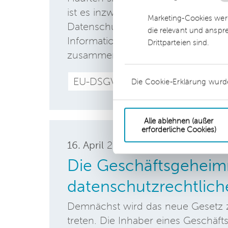
ist es inzwischen relativ ruhig g
Marketing-Cookies werd
Datenschutzbehörden der einzelnen
die relevant und anspr
Informationen zu Vorgehensweis
Drittparteien sind.
zusammengestellt.
EU-DSGVO
Datenschutz
Die Cookie-Erklärung wurd
Alle ablehnen (außer
erforderliche Cookies)
16. April
2019
Die Geschäftsgeheimni
datenschutzrechtlic
Demnächst wird das neue Gesetz z
treten. Die Inhaber eines Geschä