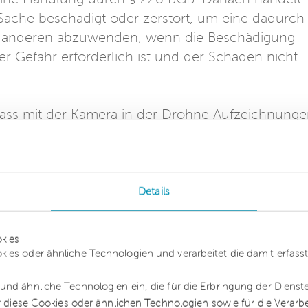
 Sache beschädigt oder zerstört, um eine dadurch
m anderen abzuwenden, wenn die Beschädigung
 Gefahr erforderlich ist und der Schaden nicht
ass mit der Kamera in der Drohne Aufzeichnung
urden. Da es sich bei dem mit einer hohen Heck
nblicke besonders geschützten Raum handelt, ste
1a StGB strafbare Verletzung des
rch Bildaufnahmen dar. Diese Gefahr der
Details
von ihm und seiner Familie durfte er abwenden. D
ältnis zu der Gefahr, da sich die Familie mit der
kies
egen einer mit einer Kamera ausgestatteten Droh
kies oder ähnliche Technologien und verarbeitet die damit erfa
dlich-unschuldig einen Drachen steigen oder ein
und ähnliche Technologien ein, die für die Erbringung der Dienst
ür diese Cookies oder ähnlichen Technologien sowie für die Verarb