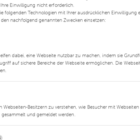
re Einwilligung nicht erforderlich.
e folgenden Technologien mit Ihrer ausdrücklichen Einwilligung
 den nachfolgend genannten Zwecken einsetzen:
r kleines Geld ganz neue Möglichkeiten, um in
h einzudringen. Auch wenn das Abschießen hier
as Recht auf informationelle Selbstbestimmung, au
 tatkräftig verteidigt werden darf.
helfen dabei, eine Webseite nutzbar zu machen, indem sie Grund
ugriff auf sichere Bereiche der Webseite ermöglichen. Die Webse
ren.
 Webseiten-Besitzern zu verstehen, wie Besucher mit Webseiten 
 gesammelt und gemeldet werden.
schutzbehörden im Jahr 2019
hutzgrundverordnung (DSGVO) liegt hinter uns.
ch die Meldungen über Prüfungen und Bußgelder,
5