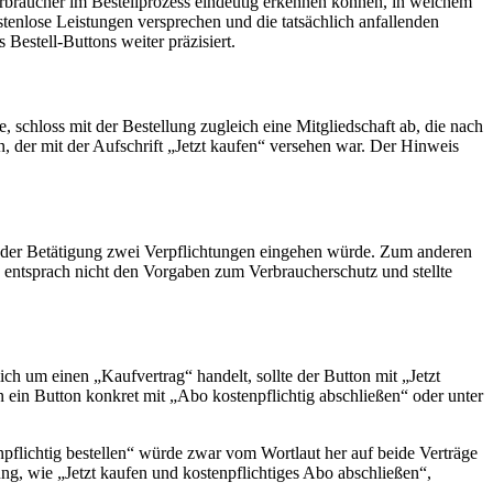
Verbraucher im Bestellprozess eindeutig erkennen können, in welchem
enlose Leistungen versprechen und die tatsächlich anfallenden
estell-Buttons weiter präzisiert.
schloss mit der Bestellung zugleich eine Mitgliedschaft ab, die nach
n, der mit der Aufschrift „Jetzt kaufen“ versehen war. Der Hinweis
t der Betätigung zwei Verpflichtungen eingehen würde. Zum anderen
 entsprach nicht den Vorgaben zum Verbraucherschutz und stellte
ch um einen „Kaufvertrag“ handelt, sollte der Button mit „Jetzt
n ein Button konkret mit „Abo kostenpflichtig abschließen“ oder unter
flichtig bestellen“ würde zwar vom Wortlaut her auf beide Verträge
ung, wie „Jetzt kaufen und kostenpflichtiges Abo abschließen“,