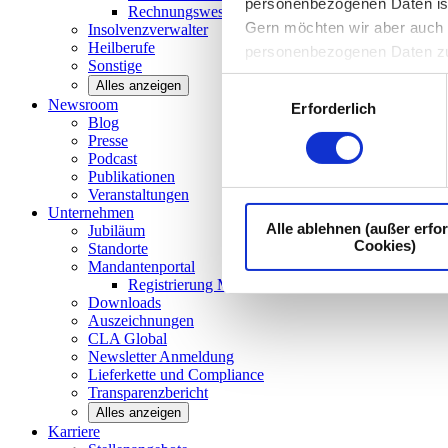
personenbezogenen Daten ist I
Rechnungswesen/Controlling
Gern möchten wir aber auch d
Insolvenzverwalter
Heilberufe
personenbezogenen Daten z
Sonstige
Einwilligungsauswahl
Alles anzeigen
Newsroom
Erforderlich
Blog
Presse
Podcast
Publikationen
Veranstaltungen
Unternehmen
Alle ablehnen (außer erfor
Jubiläum
Cookies)
Standorte
Mandantenportal
Registrierung Mandantenportal
Downloads
Auszeichnungen
CLA
Global
Newsletter
Anmeldung
Lieferkette und
Compliance
Transparenzbericht
Alles anzeigen
Karriere