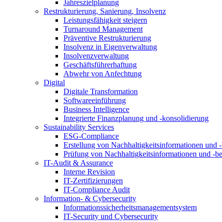
Jahreszielplanung
Restrukturierung, Sanierung, Insolvenz
Leistungsfähigkeit steigern
Turnaround Management
Präventive Restrukturierung
Insolvenz in Eigenverwaltung
Insolvenzverwaltung
Geschäftsführerhaftung
Abwehr von Anfechtung
Digital
Digitale Transformation
Softwareeinführung
Business Intelligence
Integrierte Finanzplanung und -konsolidierung
Sustainability Services
ESG-Compliance
Erstellung von Nachhaltigkeitsinformationen und -
Prüfung von Nachhaltigkeitsinformationen und -be
IT-Audit & Assurance
Interne Revision
IT-Zertifizierungen
IT-Compliance Audit
Information- & Cybersecurity
Informationssicherheitsmanagementsystem
IT-Security und Cybersecurity