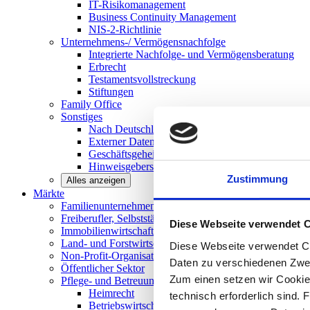
IT-Risikomanagement
Business Continuity Management
NIS-2-Richtlinie
Unternehmens-/
Vermögensnachfolge
Integrierte Nachfolge- und Vermögensberatung
Erbrecht
Testamentsvollstreckung
Stiftungen
Family
Office
Sonstiges
Nach Deutschland expandieren
Externer Datenschutzbeauftragter
Geschäftsgeheimnisgesetz
Hinweisgeberschutz in Unternehmen
Zustimmung
Alles anzeigen
Märkte
Familienunternehmen und
Mittelstand
Freiberufler, Selbstständige und
Privatpersonen
Diese Webseite verwendet 
Immobilienwirtschaft
Land- und
Forstwirtschaft
Diese Webseite verwendet Co
Non-Profit-Organisationen
Daten zu verschiedenen Zwe
Öffentlicher
Sektor
Zum einen setzen wir Cookies
Pflege- und Betreuungseinrichtungen
Heimrecht
technisch erforderlich sind. 
Betriebswirtschaftliche Beratung