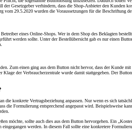
 die Pflicht, die sogenannte Buttonlösung umzusetzen. Dadurch sollen 
l der Gesetzgeber verhindern, dass die Shop-Anbieter den Kunden kost
g vom 29.5.2020 wurden die Voraussetzungen für die Beschriftung des B
etreiber eines Online-Shops. Wer in dem Shop des Beklagten bestellte, 
führt werden sollte. Unter der Bestellübersicht gab es nur einen Butto
on.
nden. Zum einen ging aus dem Button nicht hervor, dass der Kunde mi
er Klage der Verbraucherzentrale wurde damit stattgegeben. Der Button
?
an die konkrete Vertragsbeziehung anpassen. Nur wenn es sich tatsächli
, dass die Formulierung entsprechend angepasst wird. Beispielsweise kan
erden.
ßen möchte, sollte auch dies aus dem Button hervorgehen. Ein „Kostenp
en eingegangen werden. In diesem Fall sollte eine konkretere Formulier