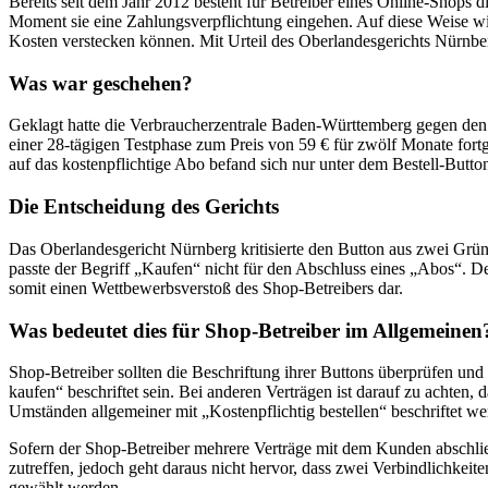
Bereits seit dem Jahr 2012 besteht für Betreiber eines Online-Shops
Moment sie eine Zahlungsverpflichtung eingehen. Auf diese Weise wil
Kosten verstecken können. Mit Urteil des Oberlandesgerichts Nürnber
Was war geschehen?
Geklagt hatte die Verbraucherzentrale Baden-Württemberg gegen den B
einer 28-tägigen Testphase zum Preis von 59 € für zwölf Monate fortge
auf das kostenpflichtige Abo befand sich nur unter dem Bestell-Butt
Die Entscheidung des Gerichts
Das Oberlandesgericht Nürnberg kritisierte den Button aus zwei Grü
passte der Begriff „Kaufen“ nicht für den Abschluss eines „Abos“. D
somit einen Wettbewerbsverstoß des Shop-Betreibers dar.
Was bedeutet dies für Shop-Betreiber im Allgemeinen
Shop-Betreiber sollten die Beschriftung ihrer Buttons überprüfen und 
kaufen“ beschriftet sein. Bei anderen Verträgen ist darauf zu achten
Umständen allgemeiner mit „Kostenpflichtig bestellen“ beschriftet w
Sofern der Shop-Betreiber mehrere Verträge mit dem Kunden abschlie
zutreffen, jedoch geht daraus nicht hervor, dass zwei Verbindlichkeit
gewählt werden.