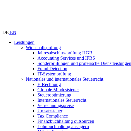
DE
EN
Leistungen
Wirtschaftsprüfung
Jahresabschlussprüfung HGB
Accounting Services und IFRS
Sonderprüfungen und prüferische Dienstleistunge
Fraud Detection
IT-Systemprüfung
Nationales und internationales Steuerrecht
E-Rechnung
Globale Mindeststeuer
Steueroptimierung
Internationales Steuerrecht
Verrechnungspreise
Umsatzsteuer
Tax Compliance
Finanzbuchhaltung outsourcen
Lohnbuchhaltung auslagern