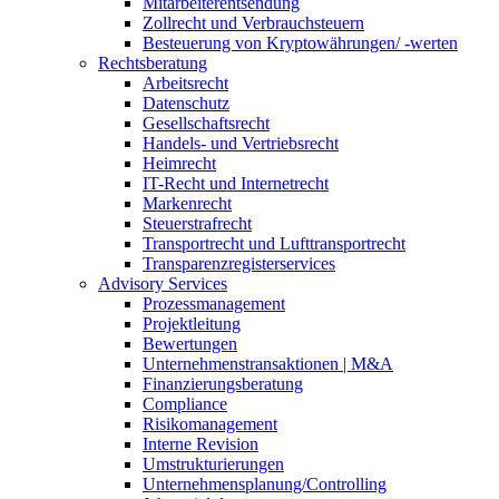
Mitarbeiterentsendung
Zollrecht und Verbrauchsteuern
Besteuerung von Kryptowährungen/ -werten
Rechtsberatung
Arbeitsrecht
Datenschutz
Gesellschaftsrecht
Handels- und Vertriebsrecht
Heimrecht
IT-Recht und Internetrecht
Markenrecht
Steuerstrafrecht
Transportrecht und Lufttransportrecht
Transparenzregisterservices
Advisory
Services
Prozessmanagement
Projektleitung
Bewertungen
Unternehmenstransaktionen | M&A
Finanzierungsberatung
Compliance
Risikomanagement
Interne Revision
Umstrukturierungen
Unternehmensplanung/Controlling