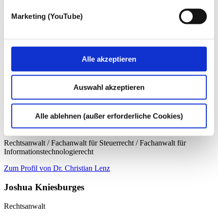
Marketing (YouTube)
Die prophezeite Abmahnwelle wegen Datenschutzverstößen, die ab
dem 25.5.2018 über Unternehmen hereinbrechen sollte, ist bis heute
ausgeblieben. Dies liegt insbesondere daran, dass es immer noch
umstritten ist, ob Verstöße gegen die Datenschutz-Grundverordnung
(DSGVO) auch wettbewerbsrechtliche Verstöße darstellen, die von
Alle akzeptieren
Wettbewerbern abgemahnt werden können. Fraglich ist auch, ob
Verbraucherschützer berechtigt sind, gegen Datenschutzverstöße
vorzugehen.
Auswahl akzeptieren
EU-DSGVO
Datenschutz
Zurück
Alle ablehnen (außer erforderliche Cookies)
Dr. Christian Lenz
Rechtsanwalt / Fachanwalt für Steuerrecht / Fachanwalt für
Informationstechnologierecht
Zum Profil von Dr. Christian Lenz
Joshua Kniesburges
Rechtsanwalt