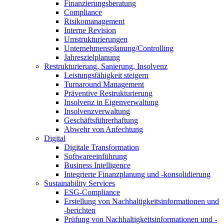
Finanzierungsberatung
Compliance
Risikomanagement
Interne Revision
Umstrukturierungen
Unternehmensplanung/Controlling
Jahreszielplanung
Restrukturierung, Sanierung, Insolvenz
Leistungsfähigkeit steigern
Turnaround Management
Präventive Restrukturierung
Insolvenz in Eigenverwaltung
Insolvenzverwaltung
Geschäftsführerhaftung
Abwehr von Anfechtung
Digital
Digitale Transformation
Softwareeinführung
Business Intelligence
Integrierte Finanzplanung und -konsolidierung
Sustainability Services
ESG-Compliance
Erstellung von Nachhaltigkeitsinformationen und
-berichten
Prüfung von Nachhaltigkeitsinformationen und -