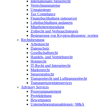
Internationales Steuerrecht
Verrechnungspreise
Umsatzsteuer
Tax Compliance
Finanzbuchhaltung outsourcen
Lohnbuchhaltung auslagern
Mitarbeiterentsendung
Zollrecht und Verbrauchsteuern
Besteuerung von Kryptowährungen/ -werten
Rechtsberatung
Arbeitsrecht
Datenschutz
Gesellschaftsrecht
Handels- und Vertriebsrecht
Heimrecht
IT-Recht und Internetrecht
Markenrecht
Steuerstrafrecht
Transportrecht und Lufttransportrecht
Transparenzregisterservices
Advisory
Services
Prozessmanagement
Projektleitung
Bewertungen
Unternehmenstransaktionen | M&A