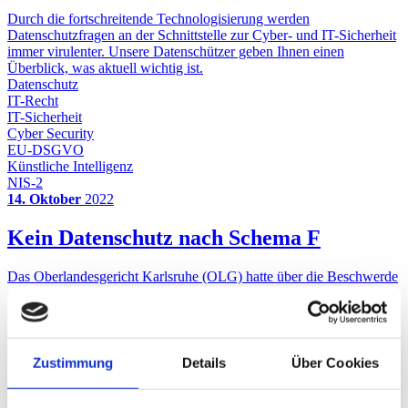
Durch die fortschreitende Technologisierung werden
Datenschutzfragen an der Schnittstelle zur Cyber- und IT-Sicherheit
immer virulenter. Unsere Datenschützer geben Ihnen einen
Überblick, was aktuell wichtig ist.
Datenschutz
IT-Recht
IT-Sicherheit
Cyber Security
EU-DSGVO
Künstliche Intelligenz
NIS-2
14. Oktober
2022
Kein Datenschutz nach Schema F
Das Oberlandesgericht Karlsruhe (OLG) hatte über die Beschwerde
einer europäischen Tochterfirma eines US-Cloud-Anbieters gegen
ein Urteil der Vergabekammer Baden-Württemberg zu entscheiden.
Im Ausgangsfall ging es um das Vergabeverfahren zweier
kommunaler Krankenhausgesellschaften. Die Vorinstanz hatte
geurteilt, dass die Ablehnung des Cloud-Anbieters rechtmäßig
Zustimmung
Details
Über Cookies
gewesen sei. Das OLG gab jedoch der Beschwerde des Cloud-
Anbieters recht. Diese Entscheidung ist von gewisser Bedeutung für
den zukünftigen Umgang mit Datenverarbeitern aus Drittstaaten