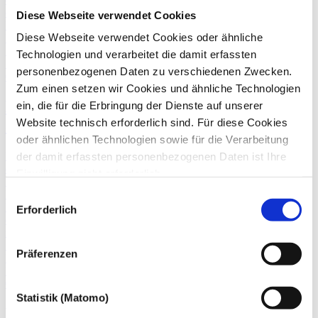
ohne angemessenes Schutzniveau.
Diese Webseite verwendet Cookies
Datenschutz
Diese Webseite verwendet Cookies oder ähnliche
EU-DSGVO
IT-Recht
Technologien und verarbeitet die damit erfassten
IT-Sicherheit
personenbezogenen Daten zu verschiedenen Zwecken.
07. April
2022
Zum einen setzen wir Cookies und ähnliche Technologien
Datenschutz und IT-Recht: Was tut sich
ein, die für die Erbringung der Dienste auf unserer
Website technisch erforderlich sind. Für diese Cookies
aktuell im Web?
oder ähnlichen Technologien sowie für die Verarbeitung
Fast jedes Unternehmen hat eine Website. Unabhängig davon, ob
der damit erfassten personenbezogenen Daten ist Ihre
die Website nur als „digitale Visitenkarte“ dient oder erweiterte
Einwilligung nicht erforderlich.
Funktionen wie einen Online-Shop bietet, müssen sich die
Gern möchten wir aber auch die folgenden Technologien
Betreiber:innen der Website auch im Internet an Recht und Gesetz
Einwilligungsauswahl
halten. Unsere Expert:innen für Datenschutz und IT-Recht geben
mit Ihrer ausdrücklichen Einwilligung einsetzen und die
Erforderlich
einen kurzen Überblick über aktuelle Themen und Fragestellungen
gewonnen personenbezogenen Daten zu den
rund um den sicheren Webauftritt.
nachfolgend genannten Zwecken einsetzen:
IT-Recht
Präferenzen
EU-DSGVO
Datenschutz
03. Juni
2020
Statistik (Matomo)
Klagebefugnis bei Datenschutzverstößen