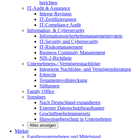
berichten
IT-Audit & Assurance
Interne Revision
IT-Zertifizierungen
IT-Compliance Audit
Information- & Cybersecurity
Informationssicherheitsmanagementsystem
IT-Security und Cybersecurity
IT-Risikomanagement
Business Continuity Management
NIS-2-Richtlinie
Unternehmens-/
Vermögensnachfolge
Integrierte Nachfolge- und Vermögensberatung
Erbrecht
Testamentsvollstreckung
Stiftungen
Family
Office
Sonstiges
Nach Deutschland expandieren
Externer Datenschutzbeauftragter
Geschäftsgeheimnisgesetz
Hinweisgeberschutz in Unternehmen
Alles anzeigen
Märkte
Familienunternehmen und
Mittelstand