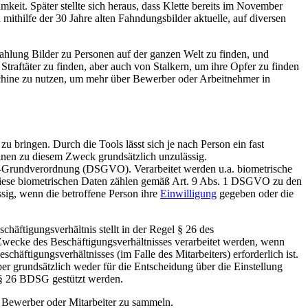
eit. Später stellte sich heraus, dass Klette bereits im November
thilfe der 30 Jahre alten Fahndungsbilder aktuelle, auf diversen
hlung Bilder zu Personen auf der ganzen Welt zu finden, und
raftäter zu finden, aber auch von Stalkern, um ihre Opfer zu finden
schine zu nutzen, um mehr über Bewerber oder Arbeitnehmer in
 bringen. Durch die Tools lässt sich je nach Person ein fast
hinen zu diesem Zweck grundsätzlich unzulässig.
-Grundverordnung (DSGVO). Verarbeitet werden u.a. biometrische
 Diese biometrischen Daten zählen gemäß Art. 9 Abs. 1 DSGVO zu den
sig, wenn die betroffene Person ihre
Einwilligung
gegeben oder die
häftigungsverhältnis stellt in der Regel § 26 des
wecke des Beschäftigungsverhältnisses verarbeitet werden, wenn
häftigungsverhältnisses (im Falle des Mitarbeiters) erforderlich ist.
aber grundsätzlich weder für die Entscheidung über die Einstellung
s § 26 BDSG gestützt werden.
 Bewerber oder Mitarbeiter zu sammeln.