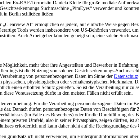
chten Ex-RAF-Terroristin Daniela Klette für große mediale Aufmerksamk
e Gesichtserkennungs-Suchmaschine „PimEyes“ verwendet und konnten mi
t in Berlin schließen ließen.
„Clearview AI“ ermöglichen es jedem, auf einfache Weise gegen Beza
Derartige Tools werden insbesondere von US-Behörden verwendet, um St
umstritten. Auch Arbeitgeber könnten geneigt sein, eine solche Suchma
Möglichkeit, mehr über ihre Angestellten und Bewerber in Erfahrung zu
en. Allerdings ist die Nutzung von solchen Gesichtserkennungs-Suchmasc
 Verarbeitung von personenbezogenen Daten im Sinne der
Datenschutz
 den physischen, physiologischen oder verhaltenstypischen Merkmalen.
lich einen erhöhten Schutz genießen. So ist die Verarbeitung nur zuläs
diese Voraussetzung dürfte in den meisten Fällen nicht erfüllt sein.
tenverarbeitung. Für die Verarbeitung personenbezogener Daten im Besc
 dar. Danach dürfen personenbezogene Daten von Beschäftigten für Z
hältnisses (im Falle des Bewerbers) oder für die Durchführung des Besc
inem privaten Umfeld, also in seiner Privatsphäre, zeigen dürften, ist 
tnisses erforderlich und kann daher nicht auf die Rechtsgrundlage de
en grundsätzlich nicht verwenden, um Hintergrundinformationen über