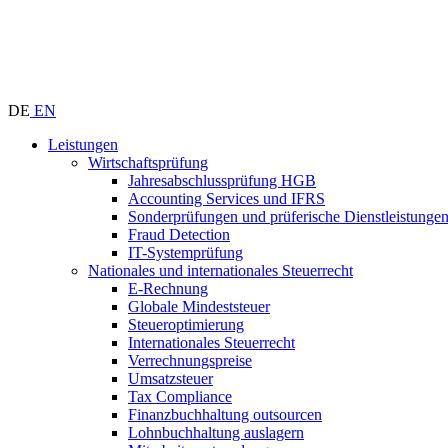
DE
EN
Leistungen
Wirtschaftsprüfung
Jahresabschlussprüfung HGB
Accounting Services und IFRS
Sonderprüfungen und prüferische Dienstleistunge
Fraud Detection
IT-Systemprüfung
Nationales und internationales Steuerrecht
E-Rechnung
Globale Mindeststeuer
Steueroptimierung
Internationales Steuerrecht
Verrechnungspreise
Umsatzsteuer
Tax Compliance
Finanzbuchhaltung outsourcen
Lohnbuchhaltung auslagern