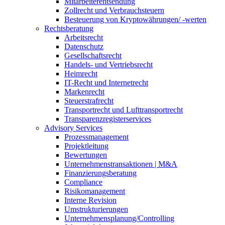
Mitarbeiterentsendung
Zollrecht und Verbrauchsteuern
Besteuerung von Kryptowährungen/ -werten
Rechtsberatung
Arbeitsrecht
Datenschutz
Gesellschaftsrecht
Handels- und Vertriebsrecht
Heimrecht
IT-Recht und Internetrecht
Markenrecht
Steuerstrafrecht
Transportrecht und Lufttransportrecht
Transparenzregisterservices
Advisory
Services
Prozessmanagement
Projektleitung
Bewertungen
Unternehmenstransaktionen | M&A
Finanzierungsberatung
Compliance
Risikomanagement
Interne Revision
Umstrukturierungen
Unternehmensplanung/Controlling