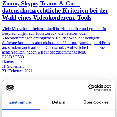
Zoom, Skype, Teams & Co. –
datenschutzrechtliche Kriterien bei der
Wahl eines Videokonferenz-Tools
Viele Menschen arbeiten aktuell im Homeoffice und greifen für
Besprechungen auf Tools zurück, die Telefon- oder
Videokonferenzen ermöglichen. Bei der Wahl der richtigen
Software kommt es aber nicht nur auf Leistungsumfang und Preis
an, sondern auch auf den Datenschutz. Auf welche Punkte Sie
achten sollten, haben wir für Sie zusammengestellt.
EU-DSGVO
Datenschutz
IT-Sicherheit
23. Februar
2021
Persönlichkeitsrechtsverletzung des
Nachbarn durch Überwachungskamera
Nicht selten landen Nachbarschaftsstreitigkeiten vor Gericht. So
Zustimmung
Details
Über Cookies
auch der nun vom Landgericht Frankenthal (LG) entschiedene Fall:
Zwei Nachbarn führten seit Jahren einen erbitterten Streit. Vor
Angst, dass der Nachbar sein Grundstück betreten könnte,