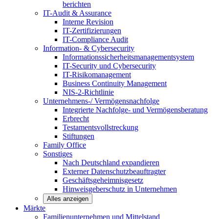
berichten
IT-Audit & Assurance
Interne Revision
IT-Zertifizierungen
IT-Compliance Audit
Information- & Cybersecurity
Informationssicherheitsmanagementsystem
IT-Security und Cybersecurity
IT-Risikomanagement
Business Continuity Management
NIS-2-Richtlinie
Unternehmens-/
Vermögensnachfolge
Integrierte Nachfolge- und Vermögensberatung
Erbrecht
Testamentsvollstreckung
Stiftungen
Family
Office
Sonstiges
Nach Deutschland expandieren
Externer Datenschutzbeauftragter
Geschäftsgeheimnisgesetz
Hinweisgeberschutz in Unternehmen
Alles anzeigen
Märkte
Familienunternehmen und
Mittelstand