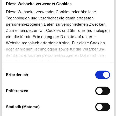
installierte einer der Nachbarn eine Kamera an seiner Hauswand.
Diese Webseite verwendet Cookies
Das LG entschied: Die Kamera muss weg!
Privatpersonen
Diese Webseite verwendet Cookies oder ähnliche
EU-DSGVO
Technologien und verarbeitet die damit erfassten
Datenschutz
personenbezogenen Daten zu verschiedenen Zwecken.
18. Juni
2020
Zum einen setzen wir Cookies und ähnliche Technologien
Neue Prüfungsstandards für Anbieter von
ein, die für die Erbringung der Dienste auf unserer
Cloud-Diensten
Website technisch erforderlich sind. Für diese Cookies
oder ähnlichen Technologien sowie für die Verarbeitung
Das Bundesamt für Sicherheit in der Informationstechnik hat seinen
der damit erfassten personenbezogenen Daten ist Ihre
Kriterienkatalog C5 (Cloud Computing Compliance Criteria
Einwilligung nicht erforderlich.
Catalogue) mit den Mindestanforderungen an ein sicheres Cloud
Gern möchten wir aber auch die folgenden Technologien
Computing angepasst. Nach der vorherigen Version dient dieser nun
Einwilligungsauswahl
als Prüfungsgrundlage für das Risikomanagement eines Cloud-
mit Ihrer ausdrücklichen Einwilligung einsetzen und die
Erforderlich
Anbieters sowie als wichtige Orientierungshilfe für die Anbieter
gewonnen personenbezogenen Daten zu den
selbst.
nachfolgend genannten Zwecken einsetzen:
Zertifizierungen
Präferenzen
IT-Sicherheit
Cyber Security
Datenschutz
IT-Prüfung und Beratung
Statistik (Matomo)
Zurück