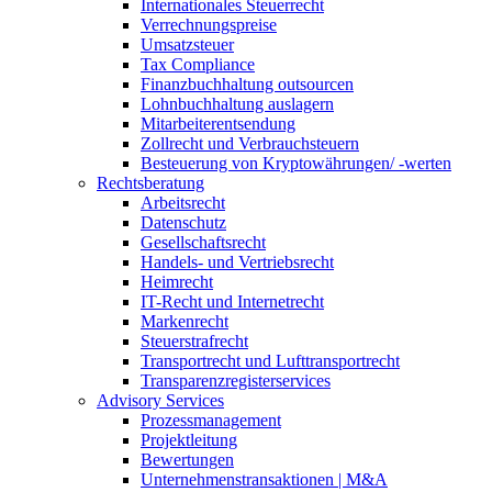
Internationales Steuerrecht
Verrechnungspreise
Umsatzsteuer
Tax Compliance
Finanzbuchhaltung outsourcen
Lohnbuchhaltung auslagern
Mitarbeiterentsendung
Zollrecht und Verbrauchsteuern
Besteuerung von Kryptowährungen/ -werten
Rechtsberatung
Arbeitsrecht
Datenschutz
Gesellschaftsrecht
Handels- und Vertriebsrecht
Heimrecht
IT-Recht und Internetrecht
Markenrecht
Steuerstrafrecht
Transportrecht und Lufttransportrecht
Transparenzregisterservices
Advisory
Services
Prozessmanagement
Projektleitung
Bewertungen
Unternehmenstransaktionen | M&A