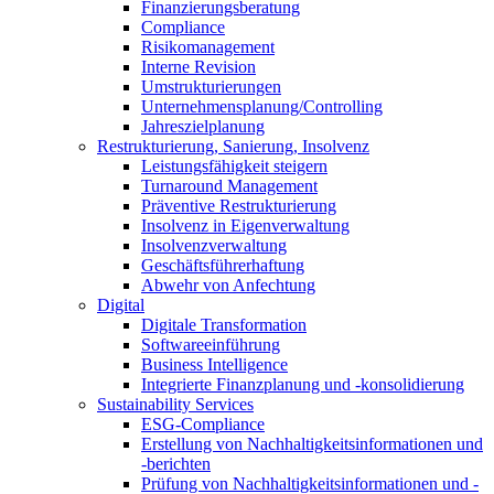
Finanzierungsberatung
Compliance
Risikomanagement
Interne Revision
Umstrukturierungen
Unternehmensplanung/Controlling
Jahreszielplanung
Restrukturierung, Sanierung, Insolvenz
Leistungsfähigkeit steigern
Turnaround Management
Präventive Restrukturierung
Insolvenz in Eigenverwaltung
Insolvenzverwaltung
Geschäftsführerhaftung
Abwehr von Anfechtung
Digital
Digitale Transformation
Softwareeinführung
Business Intelligence
Integrierte Finanzplanung und -konsolidierung
Sustainability Services
ESG-Compliance
Erstellung von Nachhaltigkeitsinformationen und
-berichten
Prüfung von Nachhaltigkeitsinformationen und -