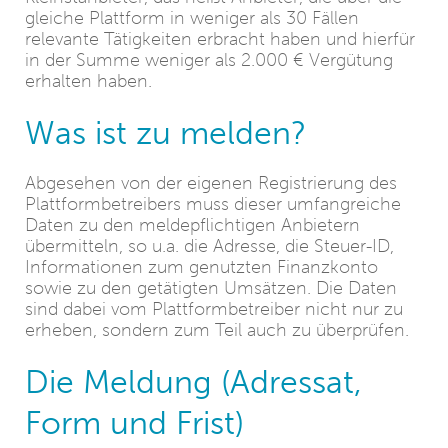
gleiche Plattform in weniger als 30 Fällen
relevante Tätigkeiten erbracht haben und hierfür
in der Summe weniger als 2.000 € Vergütung
erhalten haben.
Was ist zu melden?
Abgesehen von der eigenen Registrierung des
Plattformbetreibers muss dieser umfangreiche
Daten zu den meldepflichtigen Anbietern
übermitteln, so u.a. die Adresse, die Steuer-ID,
Informationen zum genutzten Finanzkonto
sowie zu den getätigten Umsätzen. Die Daten
sind dabei vom Plattformbetreiber nicht nur zu
erheben, sondern zum Teil auch zu überprüfen.
Die Meldung (Adressat,
Form und Frist)