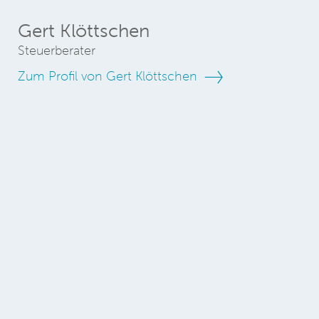
Gert Klöttschen
Steuerberater
Zum Profil von Gert Klöttschen