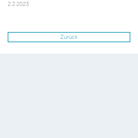
2.2.2023
Zurück