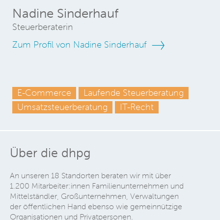
Nadine Sinderhauf
Steuerberaterin
Zum Profil von Nadine Sinderhauf
E-Commerce
Laufende Steuerberatung
Umsatzsteuerberatung
IT-Recht
Über die dhpg
An unseren 18 Standorten beraten wir mit über
1.200 Mitarbeiter:innen Familienunternehmen und
Mittelständler, Großunternehmen, Verwaltungen
der öffentlichen Hand ebenso wie gemeinnützige
Organisationen und Privatpersonen.