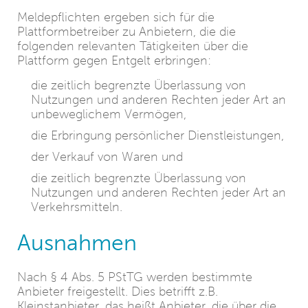
Meldepflichten ergeben sich für die
Plattformbetreiber zu Anbietern, die die
folgenden relevanten Tätigkeiten über die
Plattform gegen Entgelt erbringen:
die zeitlich begrenzte Überlassung von
Nutzungen und anderen Rechten jeder Art an
unbeweglichem Vermögen,
die Erbringung persönlicher Dienstleistungen,
der Verkauf von Waren und
die zeitlich begrenzte Überlassung von
Nutzungen und anderen Rechten jeder Art an
Verkehrsmitteln.
Ausnahmen
Nach § 4 Abs. 5 PStTG werden bestimmte
Anbieter freigestellt. Dies betrifft z.B.
Kleinstanbieter, das heißt Anbieter, die über die