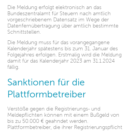
Die Meldung erfolgt elektronisch an das
Bundeszentralamt für Steuern nach amtlich
vorgeschriebenem Datensatz im Wege der
Datenfernübertragung über amtlich bestimmte
Schnittstellen.
Die Meldung muss für das vorangegangene
Kalenderjahr spätestens bis zum 31. Januar des
Folgejahres erfolgen. Erstmalig wird die Meldung
damit für das Kalenderjahr 2023 am 31.1.2024
fällig.
Sanktionen für die
Plattformbetreiber
Verstöße gegen die Registrierungs- und
Meldepflichten können mit einem Bußgeld von
bis zu 50.000 € geahndet werden.
Plattformbetreiber, die ihrer Registrierungspflicht