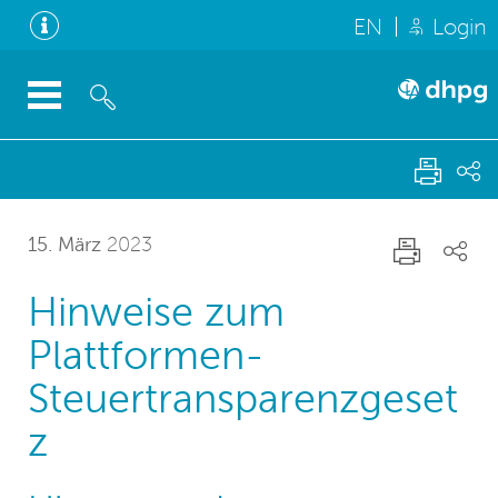
EN
Login
15. März
2023
Hinweise zum
Plattformen-
Steuertransparenzgeset
z