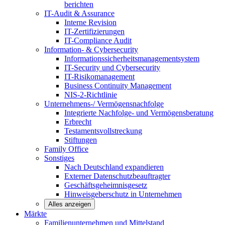
berichten
IT-Audit & Assurance
Interne Revision
IT-Zertifizierungen
IT-Compliance Audit
Information- & Cybersecurity
Informationssicherheitsmanagementsystem
IT-Security und Cybersecurity
IT-Risikomanagement
Business Continuity Management
NIS-2-Richtlinie
Unternehmens-/
Vermögensnachfolge
Integrierte Nachfolge- und Vermögensberatung
Erbrecht
Testamentsvollstreckung
Stiftungen
Family
Office
Sonstiges
Nach Deutschland expandieren
Externer Datenschutzbeauftragter
Geschäftsgeheimnisgesetz
Hinweisgeberschutz in Unternehmen
Alles anzeigen
Märkte
Familienunternehmen und
Mittelstand