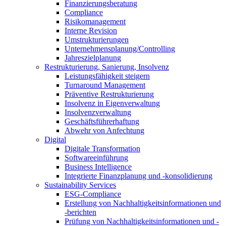
Finanzierungsberatung
Compliance
Risikomanagement
Interne Revision
Umstrukturierungen
Unternehmensplanung/Controlling
Jahreszielplanung
Restrukturierung, Sanierung, Insolvenz
Leistungsfähigkeit steigern
Turnaround Management
Präventive Restrukturierung
Insolvenz in Eigenverwaltung
Insolvenzverwaltung
Geschäftsführerhaftung
Abwehr von Anfechtung
Digital
Digitale Transformation
Softwareeinführung
Business Intelligence
Integrierte Finanzplanung und -konsolidierung
Sustainability Services
ESG-Compliance
Erstellung von Nachhaltigkeitsinformationen und
-berichten
Prüfung von Nachhaltigkeitsinformationen und -