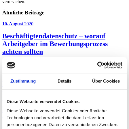
verursachen.
Ähnliche Beiträge
10. August
2020
Beschäftigtendatenschutz – worauf
Arbeitgeber im Bewerbungsprozess
achten sollten
Das Thema Beschäftigtendatenschutz gewinnt in deutschen
Unternehmen an Bedeutung. In Bewerbungsverfahren erhalten
Personalabteilungen eine Vielzahl an sensiblen Informationen.
Betrachtet man die Bewerbungsunterlagen, so ermöglichen diese
Zustimmung
Details
Über Cookies
einen umfangreichen Überblick über das Persönlichkeitsprofil eines
Jobinteressenten. Es ist damit zu rechnen, dass das Prozedere rund
um das Bewerbermanagement künftig einen Prüfungsschwerpunkt
der Datenschutzbehörden bilden wird. Was Arbeitgeber in Bezug
Diese Webseite verwendet Cookies
auf den Beschäftigtendatenschutz im Bewerbungsprozess beachten
sollten, lesen Sie hier.
Diese Webseite verwendet Cookies oder ähnliche
Datenschutz
Technologien und verarbeitet die damit erfassten
Arbeitsrecht
personenbezogenen Daten zu verschiedenen Zwecken.
25. August
2020