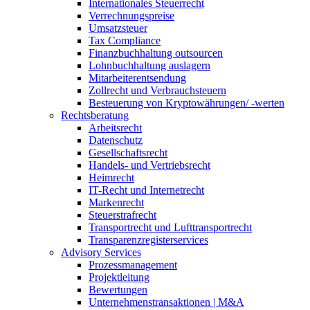
Internationales Steuerrecht
Verrechnungspreise
Umsatzsteuer
Tax Compliance
Finanzbuchhaltung outsourcen
Lohnbuchhaltung auslagern
Mitarbeiterentsendung
Zollrecht und Verbrauchsteuern
Besteuerung von Kryptowährungen/ -werten
Rechtsberatung
Arbeitsrecht
Datenschutz
Gesellschaftsrecht
Handels- und Vertriebsrecht
Heimrecht
IT-Recht und Internetrecht
Markenrecht
Steuerstrafrecht
Transportrecht und Lufttransportrecht
Transparenzregisterservices
Advisory
Services
Prozessmanagement
Projektleitung
Bewertungen
Unternehmenstransaktionen | M&A