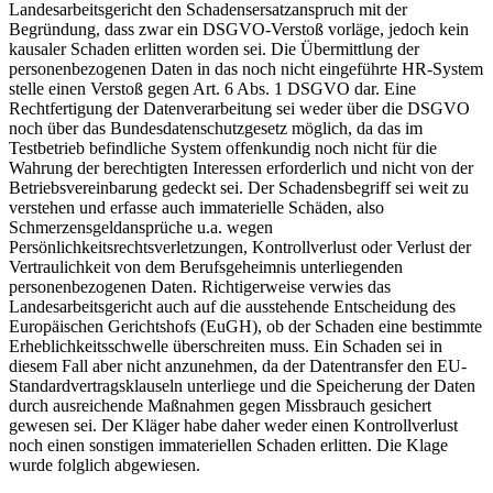
Landesarbeitsgericht den Schadensersatzanspruch mit der
Begründung, dass zwar ein DSGVO-Verstoß vorläge, jedoch kein
kausaler Schaden erlitten worden sei. Die Übermittlung der
personenbezogenen Daten in das noch nicht eingeführte HR-System
stelle einen Verstoß gegen Art. 6 Abs. 1 DSGVO dar. Eine
Rechtfertigung der Datenverarbeitung sei weder über die DSGVO
noch über das Bundesdatenschutzgesetz möglich, da das im
Testbetrieb befindliche System offenkundig noch nicht für die
Wahrung der berechtigten Interessen erforderlich und nicht von der
Betriebsvereinbarung gedeckt sei. Der Schadensbegriff sei weit zu
verstehen und erfasse auch immaterielle Schäden, also
Schmerzensgeldansprüche u.a. wegen
Persönlichkeitsrechtsverletzungen, Kontrollverlust oder Verlust der
Vertraulichkeit von dem Berufsgeheimnis unterliegenden
personenbezogenen Daten. Richtigerweise verwies das
Landesarbeitsgericht auch auf die ausstehende Entscheidung des
Europäischen Gerichtshofs (EuGH), ob der Schaden eine bestimmte
Erheblichkeitsschwelle überschreiten muss. Ein Schaden sei in
diesem Fall aber nicht anzunehmen, da der Datentransfer den EU-
Standardvertragsklauseln unterliege und die Speicherung der Daten
durch ausreichende Maßnahmen gegen Missbrauch gesichert
gewesen sei. Der Kläger habe daher weder einen Kontrollverlust
noch einen sonstigen immateriellen Schaden erlitten. Die Klage
wurde folglich abgewiesen.