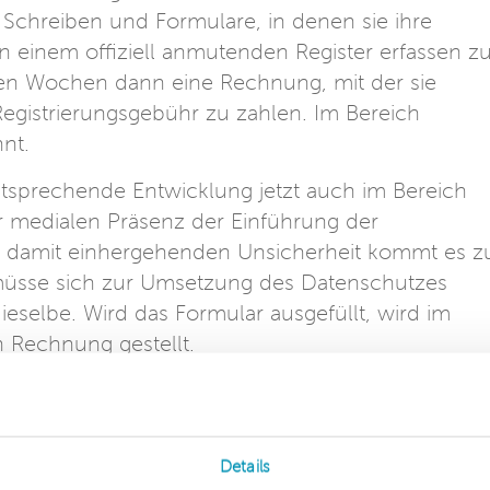
e Schreiben und Formulare, in denen sie ihre
in einem offiziell anmutenden Register erfassen z
gen Wochen dann eine Rechnung, mit der sie
 Registrierungsgebühr zu zahlen. Im Bereich
nt.
tsprechende Entwicklung jetzt auch im Bereich
r medialen Präsenz der Einführung der
 damit einhergehenden Unsicherheit kommt es z
müsse sich zur Umsetzung des Datenschutzes
dieselbe. Wird das Formular ausgefüllt, wird im
 Rechnung gestellt.
eiben nicht irritieren. Eine Registrierungspflicht
rordnung (DSGVO) noch das deutsche
e entsprechende Anschreiben oder fragen im Zweif
Details
n allen datenschutzrechtlichen Fragen.