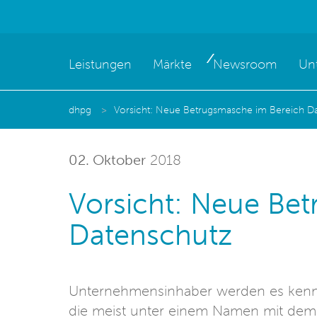
Leistungen
Märkte
Newsroom
Un
dhpg
Vorsicht: Neue Betrugsmasche im Bereich D
02. Oktober
2018
Vorsicht: Neue Be
Datenschutz
Unternehmensinhaber werden es kenne
die meist unter einem Namen mit dem Zu