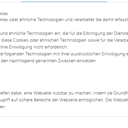
kies
kies oder ähnliche Technologien und verarbeitet die damit erfa
und ähnliche Technologien ein, die für die Erbringung der Dienst
ür diese Cookies oder ähnlichen Technologien sowie für die Verarb
re Einwilligung nicht erforderlich.
e folgenden Technologien mit Ihrer ausdrücklichen Einwilligung
dal und die EU-DSGVO
 den nachfolgend genannten Zwecken einsetzen:
er Diskussion um den Datenskandal auf die
ukünftig mit harten Strafen. Ein umsichtiger
t und bleibt empfehlenswert.
helfen dabei, eine Webseite nutzbar zu machen, indem sie Grund
ugriff auf sichere Bereiche der Webseite ermöglichen. Die Webse
ren.