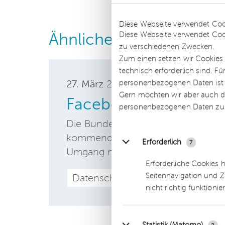
Details
Diese Webseite verwendet Coo
Ähnliche Beiträge
Diese Webseite verwendet Coo
zu verschiedenen Zwecken.
Zum einen setzen wir Cookies 
technisch erforderlich sind. F
27. März
2018
personenbezogenen Daten ist Ih
Gern möchten wir aber auch di
Facebook-Datenskan
personenbezogenen Daten zu
Die Bundesregierung verweist in d
kommende EU-DSGVO. Diese droht z
Erforderlich
7
Umgang mit persönlichen Daten is
Erforderliche Cookies 
Seitennavigation und Z
Datenschutz
nicht richtig funktionie
Statistik (Matomo)
2