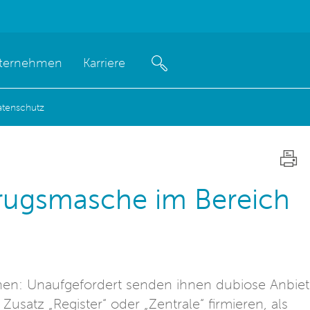
ternehmen
Karriere
atenschutz
trugsmasche im Bereich
n: Unaufgefordert senden ihnen dubiose Anbiet
satz „Register“ oder „Zentrale“ firmieren, als