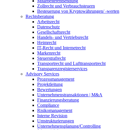
Mitarbeiterentsendung
Zollrecht und Verbrauchsteuern
Besteuerung von Kryptowährungen/ -werten
Rechtsberatung
Arbeitsrecht
Datenschutz
Gesellschaftsrecht
Handels- und Vertriebsrecht
Heimrecht
IT-Recht und Internetrecht
Markenrecht
Steuerstrafrecht
Transportrecht und Lufttransportrecht
Transparenzregisterservices
Advisory
Services
Prozessmanagement
Projektleitung
Bewertungen
Unternehmenstransaktionen | M&A
Finanzierungsberatung
Compliance
Risikomanagement
Interne Revision
Umstrukturierungen
Unternehmensplanung/Controlling