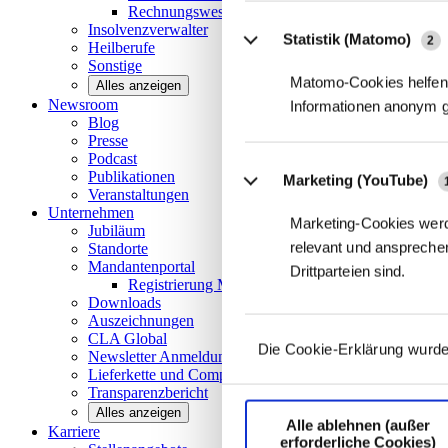
Rechnungswesen/Controlling
Insolvenzverwalter
Statistik (Matomo)
2
Heilberufe
Sonstige
Matomo-Cookies helfen 
Alles anzeigen
Newsroom
Informationen anonym 
Blog
Presse
Podcast
Publikationen
Marketing (YouTube)
Veranstaltungen
Unternehmen
Marketing-Cookies werd
Jubiläum
relevant und ansprechen
Standorte
Mandantenportal
Drittparteien sind.
Registrierung Mandantenportal
Downloads
Auszeichnungen
CLA
Global
Die Cookie-Erklärung wurde
Newsletter
Anmeldung
Lieferkette und
Compliance
Transparenzbericht
Alles anzeigen
Alle ablehnen (außer
Karriere
erforderliche Cookies)