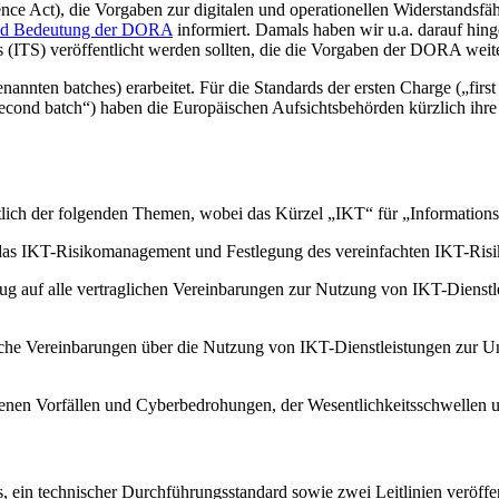
 Act), die Vorgaben zur digitalen und operationellen Widerstandsfähigk
und Bedeutung der DORA
informiert. Damals haben wir u.a. darauf hin
(ITS) veröffentlicht werden sollten, die die Vorgaben der DORA weite
annten batches) erarbeitet. Für die Standards der ersten Charge („fir
(„second batch“) haben die Europäischen Aufsichtsbehörden kürzlich ih
chtlich der folgenden Themen, wobei das Kürzel „IKT“ für „Informatio
ür das IKT-Risikomanagement und Festlegung des vereinfachten IKT-R
g auf alle vertraglichen Vereinbarungen zur Nutzung von IKT-Dienstleis
ragliche Vereinbarungen über die Nutzung von IKT-Dienstleistungen zur U
ogenen Vorfällen und Cyberbedrohungen, der Wesentlichkeitsschwellen
ein technischer Durchführungsstandard sowie zwei Leitlinien veröffentl