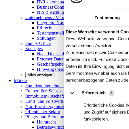
IT-Risikomanagement
Business Continuity Management
NIS-2-Richtlinie
Unternehmens-/
Vermögensnachfolge
Zustimmung
Integrierte Nachfolge- und Vermögensberatung
Erbrecht
Details
Diese Webseite verwendet Coo
Testamentsvollstreckung
Stiftungen
Diese Webseite verwendet Cookie
Family
Office
verschiedenen Zwecken.
Sonstiges
Zum einen setzen wir Cookies und
Nach Deutschland expandieren
Externer Datenschutzbeauftragter
erforderlich sind. Für diese Coo
Geschäftsgeheimnisgesetz
Daten ist Ihre Einwilligung nicht er
Hinweisgeberschutz in Unternehmen
Gern möchten wir aber auch die f
Alles anzeigen
personenbezogenen Daten zu de
Märkte
Familienunternehmen und
Mittelstand
Freiberufler, Selbstständige und
Privatpersonen
Erforderlich
7
Immobilienwirtschaft
Land- und
Forstwirtschaft
Erforderliche Cookies h
Non-Profit-Organisationen
Öffentlicher
Sektor
und Zugriff auf sichere
Pflege- und Betreuungseinrichtungen
funktionieren.
Heimrecht
Betriebswirtschaftliche Beratung