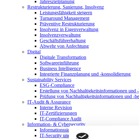
Jahreszielplanung
Restrukturierung, Sanierung, Insolvenz
Leistungsfähigkeit steigern
Turnaround Management
Präventive Restrukturierung
Insolvenz in Eigenverwaltung
Insolvenzverwaltung
Geschäftsführerhaftung
Abwehr von Anfechtung
Digital
Digitale Transformation
Softwareeinführung
Business Intelligence
Integrierte Finanzplanung und -konsolidierung
Sustainability Services
ESG-Compliance
Erstellung von Nachhaltigkeitsinformationen und -
Prüfung von Nachhaltigkeitsinformationen und -be
IT-Audit & Assurance
Interne Revision
IT-Zertifizierungen
IT-Compliance Audit
Information- & Cybersecurity
Informationssicherheitsmanagementsystem
IT-Security und Cybersecurity