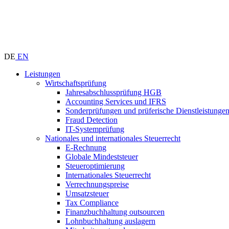
DE
EN
Leistungen
Wirtschaftsprüfung
Jahresabschlussprüfung HGB
Accounting Services und IFRS
Sonderprüfungen und prüferische Dienstleistunge
Fraud Detection
IT-Systemprüfung
Nationales und internationales Steuerrecht
E-Rechnung
Globale Mindeststeuer
Steueroptimierung
Internationales Steuerrecht
Verrechnungspreise
Umsatzsteuer
Tax Compliance
Finanzbuchhaltung outsourcen
Lohnbuchhaltung auslagern