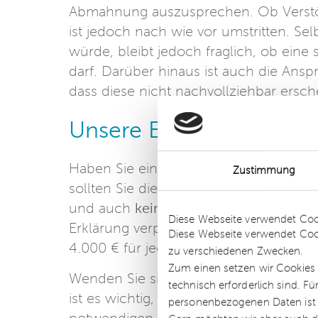
Abmahnung auszusprechen. Ob Verstö
ist jedoch nach wie vor umstritten. 
würde, bleibt jedoch fraglich, ob ei
darf. Darüber hinaus ist auch die Ansp
dass diese nicht nachvollziehbar ersche
Unsere Empfehlung
Haben Sie eine Abmahnung des IGD Int
Zustimmung
sollten Sie die geforderte Unterlassun
Details
und auch
keine
Zahlung an den Verein 
Diese Webseite verwendet Coo
Erklärung verpflichten Sie sich anderen
Diese Webseite verwendet Coo
4.000 € für jede weitere Nutzung der
zu verschiedenen Zwecken.
Zum einen setzen wir Cookies 
Wenden Sie sich an einen Rechtsanwal
technisch erforderlich sind. F
ist es wichtig, dass Sie Ihren Webauft
personenbezogenen Daten ist Ih