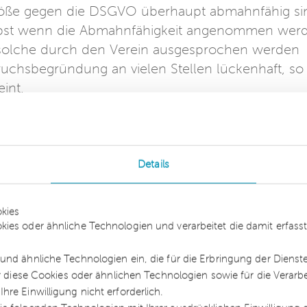
ße gegen die DSGVO überhaupt abmahnfähig si
Selbst wenn die Abmahnfähigkeit angenommen wer
ne solche durch den Verein ausgesprochen werden
ruchsbegründung an vielen Stellen lückenhaft, so
int.
eressengemeinschaft Datenschutz e.V. erhalten,
Details
gs- und Verpflichtungserklärung
nicht
unterzeichn
leisten. Bei einer Unterzeichnung der beigefügte
kies
falls zur Zahlung einer Vertragsstrafe in Höhe von
kies oder ähnliche Technologien und verarbeitet die damit erfa
 Webseite ohne SSL-Verschlüsselung.
und ähnliche Technologien ein, die für die Erbringung der Dienst
t, der Sie bei dem weiteren Vorgehen berät. Zu
ür diese Cookies oder ähnlichen Technologien sowie für die Verarb
ritt überprüfen. Insbesondere müssen Sie die
re Einwilligung nicht erforderlich.