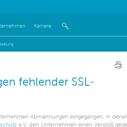
ternehmen
Karriere
sselung
n fehlender SSL-
n Unternehmen Abmahnungen eingegangen, in dene
schutz
e.V. den Unternehmen einen Verstoß geg