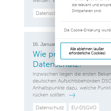
werden. Was Sie beachten sollten
die relevant und anspr
Drittparteien sind.
Datenschutz
EU-DSGVO
Bre
Die Cookie-Erklärung wurd
16. Januar
2019
Alle ablehnen (außer
Wie prüfen die Aufsi
erforderliche Cookies)
Datenschutz?
Inzwischen liegen die ersten Beka
deutschen Aufsichtsbehörden DSG
Anhaltspunkte dazu, welche Punkt
rücken sollten.
Datenschutz
EU-DSGVO