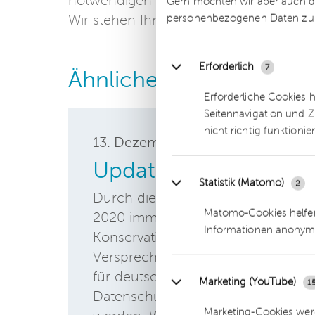
notwendigen Pflichtinformationen und 
Gern möchten wir aber auch di
personenbezogenen Daten zu
Wir stehen Ihnen hierbei gerne zur Seit
Erforderlich
7
Ähnliche Beiträge
Erforderliche Cookies 
Seitennavigation und Z
nicht richtig funktionie
13. Dezember
2019
Update: Datenschutz 
Statistik (Matomo)
2
Durch die gestrigen Neuwahlen in 
Matomo-Cookies helfen
2020 immer wahrscheinlicher. Mit
Informationen anonym
Konservativen um Premier Johnson 
Versprechen vom Brexit wohl leicht
für deutsche Unternehmen, Vorber
Marketing (YouTube)
1
Datenschutzrecht, wenn Daten an D
Marketing-Cookies werd