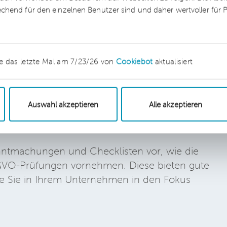
.
echend für den einzelnen Benutzer sind und daher wertvoller für
xit
e das letzte Mal am 7/23/26 von
Cookiebot
aktualisiert
Auswahl akzeptieren
Alle akzeptieren
chtsbehörden den
nntmachungen und Checklisten vor, wie die
VO-Prüfungen vornehmen. Diese bieten gute
e Sie in Ihrem Unternehmen in den Fokus