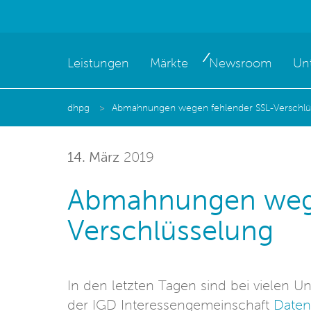
Leistungen
Märkte
Newsroom
Un
dhpg
Abmahnungen wegen fehlender SSL-Verschlü
14. März
2019
Abmahnungen wege
Verschlüsselung
In den letzten Tagen sind bei viele
der IGD Interessengemeinschaft
Daten