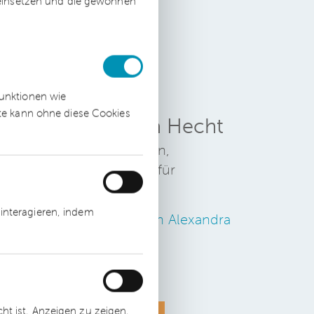
.
 einsetzen und die gewonnen
funktionen wie
ite kann ohne diese Cookies
Alexandra Hecht
Rechtsanwältin,
Fachanwältin für
Arbeitsrecht
interagieren, indem
Zum Profil von Alexandra
Hecht
t ist, Anzeigen zu zeigen,
Datenschutz