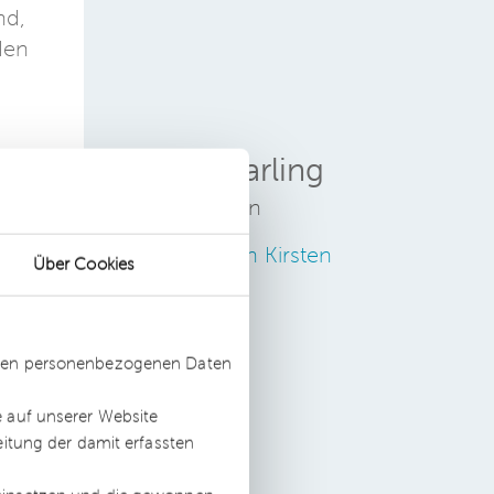
nd,
den
Kirsten Garling
Rechtsanwältin
Zum Profil von Kirsten
Über Cookies
Garling
en
n
ssten personenbezogenen Daten
e auf unserer Website
dem
eitung der damit erfassten