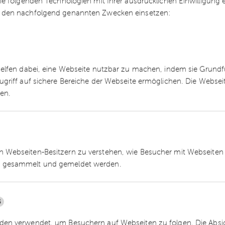
erforderlichen Sicherheitsvorkehrungen vorhalten
e folgenden Technologien mit Ihrer ausdrücklichen Einwilligung
 den nachfolgend genannten Zwecken einsetzen:
e.
helfen dabei, eine Webseite nutzbar zu machen, indem sie Grund
ugriff auf sichere Bereiche der Webseite ermöglichen. Die Webse
ren.
im Lichte des Brexits
Großbritannien wird der Brexit zum 31. Januar
 Webseiten-Besitzern zu verstehen, wie Besucher mit Webseiten 
 der absoluten Mehrheit können die
 gesammelt und gemeldet werden.
ins Parlament einziehen und damit ihr
er umsetzen. Damit gilt es spätestens jetzt auch
eitungen zu treffen. Insbesondere auch im
5
ienstleister im Vereinten Königreich übertragen
en verwendet, um Besuchern auf Webseiten zu folgen. Die Absich