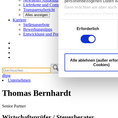
Newsletter
Anmeldung
personenbezogenen Daten ist I
Lieferkette und
Compliance
Gern möchten wir aber auch d
Transparenzbericht
personenbezogenen Daten z
Alles anzeigen
Karriere
Einwilligungsauswahl
Stellenangebote
Erforderlich
Bewerbungstipps
Entwicklung und
Perspektiven
Alle ablehnen (außer erfor
Cookies)
dhpg
Unternehmen
Thomas Bernhardt
Senior Partner
Wirtschaftsprüfer / Steuerberater