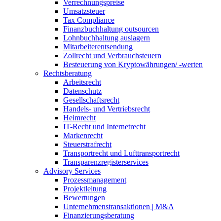
Verrechnungspreise
Umsatzsteuer
Tax Compliance
Finanzbuchhaltung outsourcen
Lohnbuchhaltung auslagern
Mitarbeiterentsendung
Zollrecht und Verbrauchsteuern
Besteuerung von Kryptowährungen/ -werten
Rechtsberatung
Arbeitsrecht
Datenschutz
Gesellschaftsrecht
Handels- und Vertriebsrecht
Heimrecht
IT-Recht und Internetrecht
Markenrecht
Steuerstrafrecht
Transportrecht und Lufttransportrecht
Transparenzregisterservices
Advisory
Services
Prozessmanagement
Projektleitung
Bewertungen
Unternehmenstransaktionen | M&A
Finanzierungsberatung