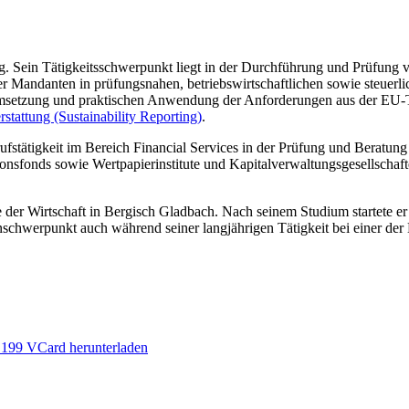
pg. Sein Tätigkeitsschwerpunkt liegt in der Durchführung und Prüfung
r Mandanten in prüfungsnahen, betriebswirtschaftlichen sowie steuerlic
 Umsetzung und praktischen Anwendung der Anforderungen aus der EU
rstattung (Sustainability Reporting)
.
erufstätigkeit im Bereich Financial Services in der Prüfung und Beratu
fonds sowie Wertpapierinstitute und Kapitalverwaltungsgesellschaften,
 der Wirtschaft in Bergisch Gladbach. Nach seinem Studium startete e
hwerpunkt auch während seiner langjährigen Tätigkeit bei einer der B
 199
VCard herunterladen