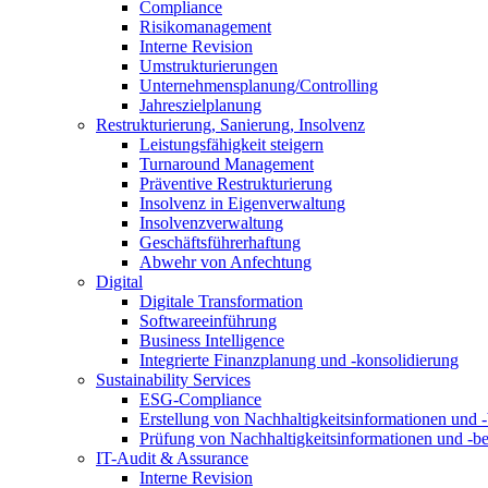
Compliance
Risikomanagement
Interne Revision
Umstrukturierungen
Unternehmensplanung/Controlling
Jahreszielplanung
Restrukturierung, Sanierung, Insolvenz
Leistungsfähigkeit steigern
Turnaround Management
Präventive Restrukturierung
Insolvenz in Eigenverwaltung
Insolvenzverwaltung
Geschäftsführerhaftung
Abwehr von Anfechtung
Digital
Digitale Transformation
Softwareeinführung
Business Intelligence
Integrierte Finanzplanung und -konsolidierung
Sustainability Services
ESG-Compliance
Erstellung von Nachhaltigkeitsinformationen und -
Prüfung von Nachhaltigkeitsinformationen und -be
IT-Audit & Assurance
Interne Revision