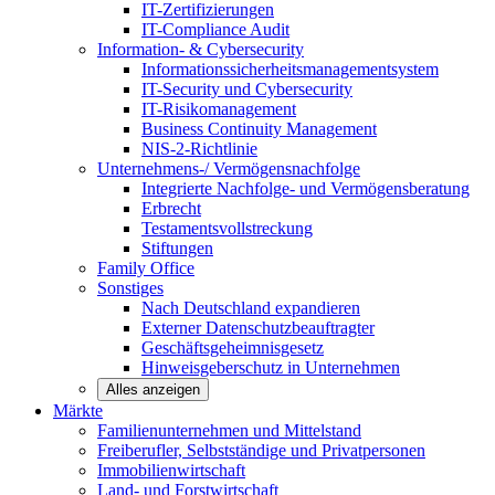
IT-Zertifizierungen
IT-Compliance Audit
Information- & Cybersecurity
Informationssicherheitsmanagementsystem
IT-Security und Cybersecurity
IT-Risikomanagement
Business Continuity Management
NIS-2-Richtlinie
Unternehmens-/
Vermögensnachfolge
Integrierte Nachfolge- und Vermögensberatung
Erbrecht
Testamentsvollstreckung
Stiftungen
Family
Office
Sonstiges
Nach Deutschland expandieren
Externer Datenschutzbeauftragter
Geschäftsgeheimnisgesetz
Hinweisgeberschutz in Unternehmen
Alles anzeigen
Märkte
Familienunternehmen und
Mittelstand
Freiberufler, Selbstständige und
Privatpersonen
Immobilienwirtschaft
Land- und
Forstwirtschaft