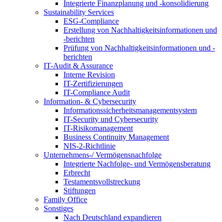
Integrierte Finanzplanung und -konsolidierung
Sustainability Services
ESG-Compliance
Erstellung von Nachhaltigkeitsinformationen und
-berichten
Prüfung von Nachhaltigkeitsinformationen und -
berichten
IT-Audit & Assurance
Interne Revision
IT-Zertifizierungen
IT-Compliance Audit
Information- & Cybersecurity
Informationssicherheitsmanagementsystem
IT-Security und Cybersecurity
IT-Risikomanagement
Business Continuity Management
NIS-2-Richtlinie
Unternehmens-/
Vermögensnachfolge
Integrierte Nachfolge- und Vermögensberatung
Erbrecht
Testamentsvollstreckung
Stiftungen
Family
Office
Sonstiges
Nach Deutschland expandieren