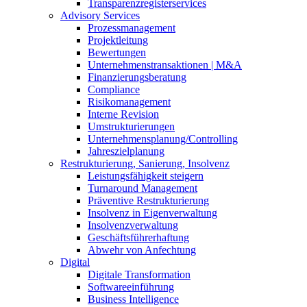
Transparenzregisterservices
Advisory
Services
Prozessmanagement
Projektleitung
Bewertungen
Unternehmenstransaktionen | M&A
Finanzierungsberatung
Compliance
Risikomanagement
Interne Revision
Umstrukturierungen
Unternehmensplanung/Controlling
Jahreszielplanung
Restrukturierung, Sanierung, Insolvenz
Leistungsfähigkeit steigern
Turnaround Management
Präventive Restrukturierung
Insolvenz in Eigenverwaltung
Insolvenzverwaltung
Geschäftsführerhaftung
Abwehr von Anfechtung
Digital
Digitale Transformation
Softwareeinführung
Business Intelligence