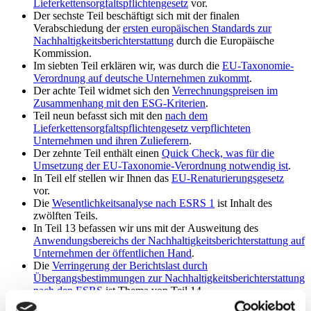
Lieferkettensorgfaltspflichtengesetz
vor.
Der sechste Teil beschäftigt sich mit der finalen
Verabschiedung der
ersten europäischen Standards zur
Nachhaltigkeitsberichterstattung
durch die Europäische
Kommission.
Im siebten Teil erklären wir, was durch die
EU-Taxonomie-
Verordnung auf deutsche Unternehmen zukommt
.
Der achte Teil widmet sich den
Verrechnungspreisen im
Zusammenhang mit den ESG-Kriterien
.
Teil neun befasst sich mit den
nach dem
Lieferkettensorgfaltspflichtengesetz verpflichteten
Unternehmen und ihren Zulieferern
.
Der zehnte Teil enthält einen
Quick Check, was für die
Umsetzung der EU-Taxonomie-Verordnung notwendig ist
.
In Teil elf stellen wir Ihnen das
EU-Renaturierungsgesetz
vor.
Die
Wesentlichkeitsanalyse nach ESRS 1
ist Inhalt des
zwölften Teils.
In Teil 13 befassen wir uns mit der Ausweitung des
Anwendungsbereichs der Nachhaltigkeitsberichterstattung auf
Unternehmen der öffentlichen Hand
.
Die
Verringerung der Berichtslast durch
Übergangsbestimmungen zur Nachhaltigkeitsberichterstattung
nach den ESRS
ist Thema von Teil 14.
Teil 15 befasst sich mit der
Berichterstattung und Prüfung bei