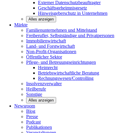
Externer Datenschutzbeauftragter
Geschäftsgeheimnisgesetz
Hinweisgeberschutz in Unternehmen
Alles anzeigen
Märkte
Familienunternehmen und
Mittelstand
Freiberufler, Selbstständige und
Privatpersonen
Immobilienwirtschaft
Land- und
Forstwirtschaft
Non-Profit-Organisationen
Öffentlicher
Sektor
Pflege- und Betreuungseinrichtungen
Heimrecht
Betriebswirtschaftliche Beratung
Rechnungswesen/Controlling
Insolvenzverwalter
Heilberufe
Sonstige
Alles anzeigen
Newsroom
Blog
Presse
Podcast
Publikationen
Veranstaltungen