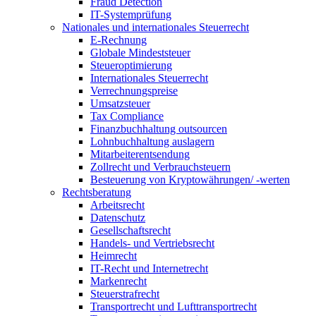
Fraud Detection
IT-Systemprüfung
Nationales und internationales Steuerrecht
E-Rechnung
Globale Mindeststeuer
Steueroptimierung
Internationales Steuerrecht
Verrechnungspreise
Umsatzsteuer
Tax Compliance
Finanzbuchhaltung outsourcen
Lohnbuchhaltung auslagern
Mitarbeiterentsendung
Zollrecht und Verbrauchsteuern
Besteuerung von Kryptowährungen/ -werten
Rechtsberatung
Arbeitsrecht
Datenschutz
Gesellschaftsrecht
Handels- und Vertriebsrecht
Heimrecht
IT-Recht und Internetrecht
Markenrecht
Steuerstrafrecht
Transportrecht und Lufttransportrecht