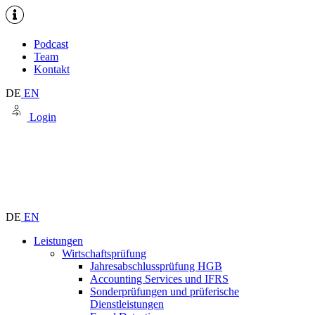
Podcast
Team
Kontakt
DE
EN
Login
DE
EN
Leistungen
Wirtschaftsprüfung
Jahresabschlussprüfung HGB
Accounting Services und IFRS
Sonderprüfungen und prüferische
Dienstleistungen