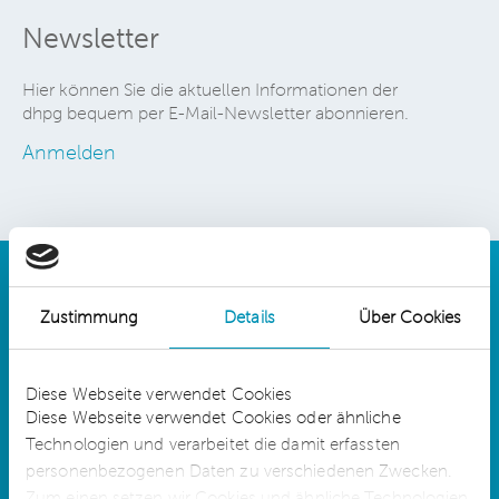
Newsletter
Hier können Sie die aktuellen Informationen der
dhpg bequem per E-Mail-Newsletter abonnieren.
Anmelden
Zustimmung
Details
Über Cookies
Details
Diese Webseite verwendet Cookies
Diese Webseite verwendet Cookies oder ähnliche
Technologien und verarbeitet die damit erfassten
dhpg is an independent network member of
CLA Global. See
CLAglobal.com/disclaimer
personenbezogenen Daten zu verschiedenen Zwecken.
Zum einen setzen wir Cookies und ähnliche Technologien