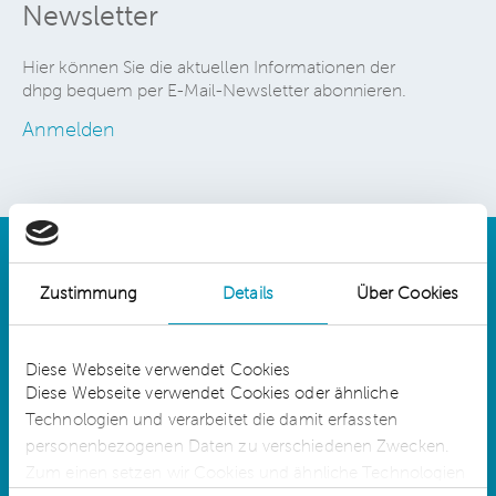
Newsletter
Hier können Sie die aktuellen Informationen der
dhpg bequem per E-Mail-Newsletter abonnieren.
Anmelden
Zustimmung
Details
Über Cookies
Details
Diese Webseite verwendet Cookies
Diese Webseite verwendet Cookies oder ähnliche
Technologien und verarbeitet die damit erfassten
dhpg is an independent network member of
CLA Global. See
CLAglobal.com/disclaimer
personenbezogenen Daten zu verschiedenen Zwecken.
Zum einen setzen wir Cookies und ähnliche Technologien