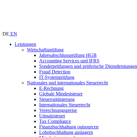
DE
EN
Leistungen
Wirtschaftsprüfung
Jahresabschlussprüfung HGB
Accounting Services und IFRS
Sonderprüfungen und prüferische Dienstleistunge
Fraud Detection
IT-Systemprüfung
Nationales und internationales Steuerrecht
E-Rechnung
Globale Mindeststeuer
Steueroptimierung
Internationales Steuerrecht
Verrechnungspreise
Umsatzsteuer
Tax Compliance
Finanzbuchhaltung outsourcen
Lohnbuchhaltung auslagern