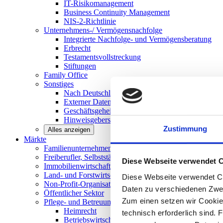
IT-Risikomanagement
Business Continuity Management
NIS-2-Richtlinie
Unternehmens-/
Vermögensnachfolge
Integrierte Nachfolge- und Vermögensberatung
Erbrecht
Testamentsvollstreckung
Stiftungen
Family
Office
Sonstiges
Nach Deutschland expandieren
Externer Datenschutzbeauftragter
Geschäftsgeheimnisgesetz
Hinweisgeberschutz in Unternehmen
Zustimmung
Alles anzeigen
Märkte
Familienunternehmen und
Mittelstand
Freiberufler, Selbstständige und
Privatpersonen
Diese Webseite verwendet 
Immobilienwirtschaft
Land- und
Forstwirtschaft
Diese Webseite verwendet Co
Non-Profit-Organisationen
Daten zu verschiedenen Zwe
Öffentlicher
Sektor
Zum einen setzen wir Cookies
Pflege- und Betreuungseinrichtungen
Heimrecht
technisch erforderlich sind. 
Betriebswirtschaftliche Beratung