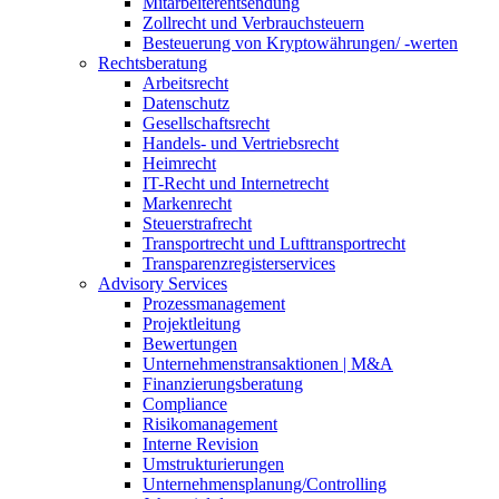
Mitarbeiterentsendung
Zollrecht und Verbrauchsteuern
Besteuerung von Kryptowährungen/ -werten
Rechtsberatung
Arbeitsrecht
Datenschutz
Gesellschaftsrecht
Handels- und Vertriebsrecht
Heimrecht
IT-Recht und Internetrecht
Markenrecht
Steuerstrafrecht
Transportrecht und Lufttransportrecht
Transparenzregisterservices
Advisory
Services
Prozessmanagement
Projektleitung
Bewertungen
Unternehmenstransaktionen | M&A
Finanzierungsberatung
Compliance
Risikomanagement
Interne Revision
Umstrukturierungen
Unternehmensplanung/Controlling