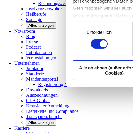
personenbezogenen Daten ist I
Rechnungswesen/Controlling
Gern möchten wir aber auch d
Insolvenzverwalter
Heilberufe
personenbezogenen Daten z
Sonstige
Einwilligungsauswahl
Alles anzeigen
Newsroom
Erforderlich
Blog
Presse
Podcast
Publikationen
Veranstaltungen
Unternehmen
Alle ablehnen (außer erfor
Jubiläum
Cookies)
Standorte
Mandantenportal
Registrierung Mandantenportal
Downloads
Auszeichnungen
CLA
Global
Newsletter
Anmeldung
Lieferkette und
Compliance
Transparenzbericht
Alles anzeigen
Karriere