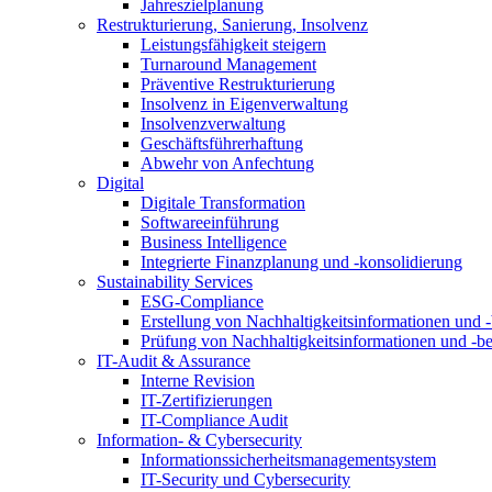
Jahreszielplanung
Restrukturierung, Sanierung, Insolvenz
Leistungsfähigkeit steigern
Turnaround Management
Präventive Restrukturierung
Insolvenz in Eigenverwaltung
Insolvenzverwaltung
Geschäftsführerhaftung
Abwehr von Anfechtung
Digital
Digitale Transformation
Softwareeinführung
Business Intelligence
Integrierte Finanzplanung und -konsolidierung
Sustainability Services
ESG-Compliance
Erstellung von Nachhaltigkeitsinformationen und -
Prüfung von Nachhaltigkeitsinformationen und -be
IT-Audit & Assurance
Interne Revision
IT-Zertifizierungen
IT-Compliance Audit
Information- & Cybersecurity
Informationssicherheitsmanagementsystem
IT-Security und Cybersecurity