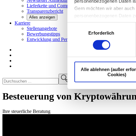
Newsletter
Anmeldung
personenbezogenen Daten ist I
Lieferkette und
Compliance
Gern möchten wir aber auch d
Transparenzbericht
personenbezogenen Daten z
Alles anzeigen
Karriere
Einwilligungsauswahl
Stellenangebote
Erforderlich
Bewerbungstipps
Entwicklung und
Perspektiven
Alle ablehnen (außer erfor
Cookies)
Besteuerung von Kryptowähru
Ihre steuerliche Beratung