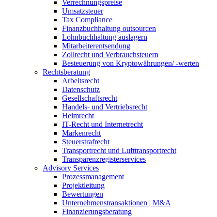
Verrechnungspreise
Umsatzsteuer
Tax Compliance
Finanzbuchhaltung outsourcen
Lohnbuchhaltung auslagern
Mitarbeiterentsendung
Zollrecht und Verbrauchsteuern
Besteuerung von Kryptowährungen/ -werten
Rechtsberatung
Arbeitsrecht
Datenschutz
Gesellschaftsrecht
Handels- und Vertriebsrecht
Heimrecht
IT-Recht und Internetrecht
Markenrecht
Steuerstrafrecht
Transportrecht und Lufttransportrecht
Transparenzregisterservices
Advisory
Services
Prozessmanagement
Projektleitung
Bewertungen
Unternehmenstransaktionen | M&A
Finanzierungsberatung