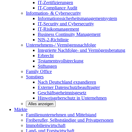
IT-Zertifizierungen
IT-Compliance Audit
Information- & Cybersecurity
Informationssicherheitsmanagementsystem
IT-Security und Cybersecurity
IT-Risikomanagement
Business Continuity Management
NIS-2-Richtlinie
Unternehmens-/
Vermögensnachfolge
Integrierte Nachfolge- und Vermögensberatung
Erbrecht
Testamentsvollstreckung
Stiftungen
Family
Office
Sonstiges
Nach Deutschland expandieren
Externer Datenschutzbeauftragter
Geschäftsgeheimnisgesetz
Hinweisgeberschutz in Unternehmen
Alles anzeigen
Märkte
Familienunternehmen und
Mittelstand
Freiberufler, Selbstständige und
Privatpersonen
Immobilienwirtschaft
Land- und
Forstwirtschaft