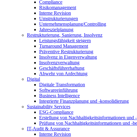
Compliance
Risikomanagement
Interne Revision
Umstrukturierungen
Unternehmensplanung/Controlling
Jahreszielplanung
Restrukturierung, Sanierung, Insolvenz
Leistungsfähigkeit steigern
Turnaround Management
Präventive Restrukturierung
Insolvenz in Eigenverwaltung
Insolvenzverwaltung
Geschäftsführerhaftung
Abwehr von Anfechtung
Digital
Digitale Transformation
Softwareeinführung
Business Intelligence
Integrierte Finanzplanung und -konsolidierung
Sustainability Services
ESG-Compliance
Erstellung von Nachhaltigkeitsinformationen und -
Prüfung von Nachhaltigkeitsinformationen und -be
IT-Audit & Assurance
Interne Revision