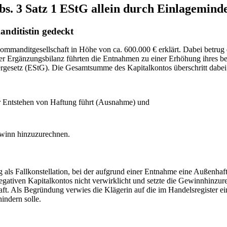
s. 3 Satz 1 EStG allein durch Einlagemind
nditistin gedeckt
ommanditgesellschaft in Höhe von ca. 600.000 € erklärt. Dabei betrug
r Ergänzungsbilanz führten die Entnahmen zu einer Erhöhung ihres bere
gesetz (EStG). Die Gesamtsumme des Kapitalkontos überschritt dabei 
er Entstehen von Haftung führt (Ausnahme) und
ewinn hinzuzurechnen.
als Fallkonstellation, bei der aufgrund einer Entnahme eine Außenhaft
gativen Kapitalkontos nicht verwirklicht und setzte die Gewinnhinzur
ft. Als Begründung verwies die Klägerin auf die im Handelsregister ei
ndern solle.