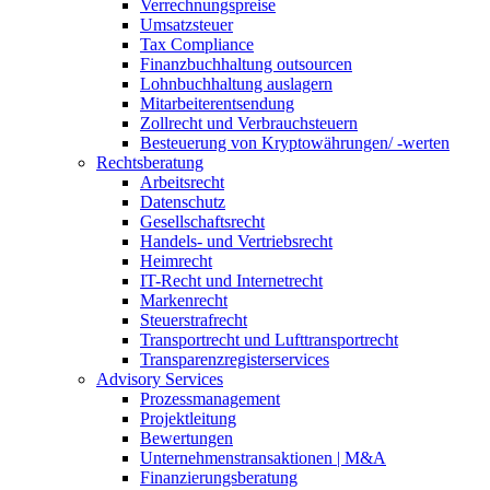
Verrechnungspreise
Umsatzsteuer
Tax Compliance
Finanzbuchhaltung outsourcen
Lohnbuchhaltung auslagern
Mitarbeiterentsendung
Zollrecht und Verbrauchsteuern
Besteuerung von Kryptowährungen/ -werten
Rechtsberatung
Arbeitsrecht
Datenschutz
Gesellschaftsrecht
Handels- und Vertriebsrecht
Heimrecht
IT-Recht und Internetrecht
Markenrecht
Steuerstrafrecht
Transportrecht und Lufttransportrecht
Transparenzregisterservices
Advisory
Services
Prozessmanagement
Projektleitung
Bewertungen
Unternehmenstransaktionen | M&A
Finanzierungsberatung