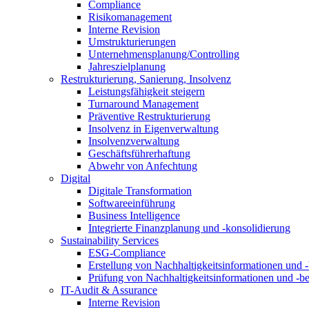
Compliance
Risikomanagement
Interne Revision
Umstrukturierungen
Unternehmensplanung/Controlling
Jahreszielplanung
Restrukturierung, Sanierung, Insolvenz
Leistungsfähigkeit steigern
Turnaround Management
Präventive Restrukturierung
Insolvenz in Eigenverwaltung
Insolvenzverwaltung
Geschäftsführerhaftung
Abwehr von Anfechtung
Digital
Digitale Transformation
Softwareeinführung
Business Intelligence
Integrierte Finanzplanung und -konsolidierung
Sustainability Services
ESG-Compliance
Erstellung von Nachhaltigkeitsinformationen und -
Prüfung von Nachhaltigkeitsinformationen und -be
IT-Audit & Assurance
Interne Revision