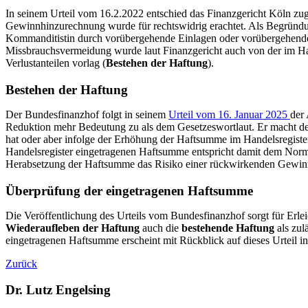
In seinem Urteil vom 16.2.2022 entschied das Finanzgericht Köln zug
Gewinnhinzurechnung wurde für rechtswidrig erachtet. Als Begründun
Kommanditistin durch vorübergehende Einlagen oder vorübergehende H
Missbrauchsvermeidung wurde laut Finanzgericht auch von der im Hand
Verlustanteilen vorlag (
Bestehen der Haftung
).
Bestehen der Haftung
Der Bundesfinanzhof folgt in seinem
Urteil vom 16. Januar 2025
der
Reduktion mehr Bedeutung zu als dem Gesetzeswortlaut. Er macht deu
hat oder aber infolge der Erhöhung der Haftsumme im Handelsregiste
Handelsregister eingetragenen Haftsumme entspricht damit dem Normz
Herabsetzung der Haftsumme das Risiko einer rückwirkenden Gewi
Überprüfung der eingetragenen Haftsumme
Die Veröffentlichung des Urteils vom Bundesfinanzhof sorgt für Erl
Wiederaufleben der Haftung
auch die
bestehende Haftung
als zul
eingetragenen Haftsumme erscheint mit Rückblick auf dieses Urteil i
Zurück
Dr. Lutz Engelsing