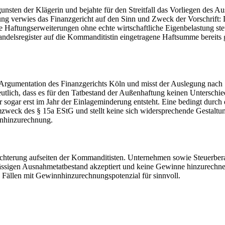
unsten der Klägerin und bejahte für den Streitfall das Vorliegen des
g verwies das Finanzgericht auf den Sinn und Zweck der Vorschrift: 
aftungserweiterungen ohne echte wirtschaftliche Eigenbelastung steue
elsregister auf die Kommanditistin eingetragene Haftsumme bereits ge
 Argumentation des Finanzgerichts Köln und misst der Auslegung nach
tlich, dass es für den Tatbestand der Außenhaftung keinen Unterschi
r sogar erst im Jahr der Einlageminderung entsteht. Eine bedingt du
weck des § 15a EStG und stellt keine sich widersprechende Gestaltung
nnhinzurechnung.
eichterung aufseiten der Kommanditisten. Unternehmen sowie Steuerber
ässigen Ausnahmetatbestand akzeptiert und keine Gewinne hinzurechne
n Fällen mit Gewinnhinzurechnungspotenzial für sinnvoll.