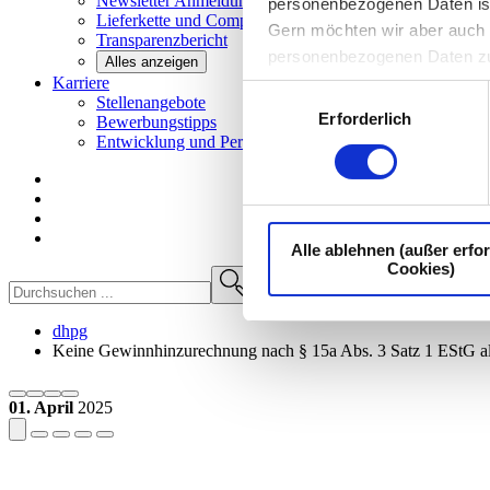
Newsletter
Anmeldung
personenbezogenen Daten ist I
Lieferkette und
Compliance
Gern möchten wir aber auch d
Transparenzbericht
personenbezogenen Daten z
Alles anzeigen
Karriere
Einwilligungsauswahl
Stellenangebote
Erforderlich
Bewerbungstipps
Entwicklung und
Perspektiven
Alle ablehnen (außer erfor
Cookies)
dhpg
Keine Gewinnhinzurechnung nach § 15a Abs. 3 Satz 1 EStG al
01. April
2025