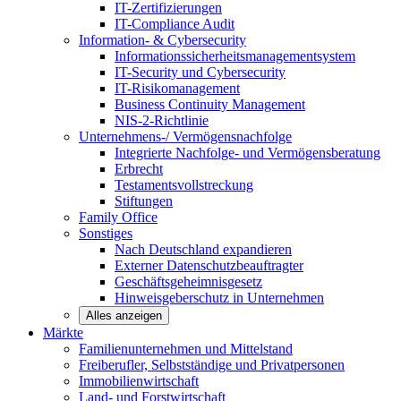
IT-Zertifizierungen
IT-Compliance Audit
Information- & Cybersecurity
Informationssicherheitsmanagementsystem
IT-Security und Cybersecurity
IT-Risikomanagement
Business Continuity Management
NIS-2-Richtlinie
Unternehmens-/
Vermögensnachfolge
Integrierte Nachfolge- und Vermögensberatung
Erbrecht
Testamentsvollstreckung
Stiftungen
Family
Office
Sonstiges
Nach Deutschland expandieren
Externer Datenschutzbeauftragter
Geschäftsgeheimnisgesetz
Hinweisgeberschutz in Unternehmen
Alles anzeigen
Märkte
Familienunternehmen und
Mittelstand
Freiberufler, Selbstständige und
Privatpersonen
Immobilienwirtschaft
Land- und
Forstwirtschaft