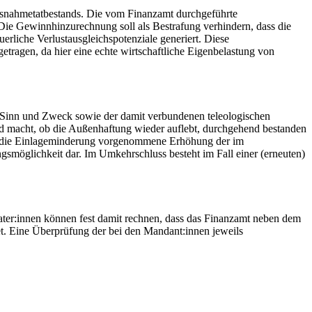
 Ausnahmetatbestands. Die vom Finanzamt durchgeführte
Die Gewinnhinzurechnung soll als Bestrafung verhindern, dass die
rliche Verlustausgleichspotenziale generiert. Diese
tragen, da hier eine echte wirtschaftliche Eigenbelastung von
 Sinn und Zweck sowie der damit verbundenen teleologischen
ed macht, ob die Außenhaftung wieder auflebt, durchgehend bestanden
rch die Einlageminderung vorgenommene Erhöhung der im
smöglichkeit dar. Im Umkehrschluss besteht im Fall einer (erneuten)
ater:innen können fest damit rechnen, dass das Finanzamt neben dem
t. Eine Überprüfung der bei den Mandant:innen jeweils