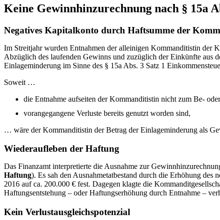
Keine Gewinnhinzurechnung nach § 15a Ab
Negatives Kapitalkonto durch Haftsumme der Komma
Im Streitjahr wurden Entnahmen der alleinigen Kommanditistin der K
Abzüglich des laufenden Gewinns und zuzüglich der Einkünfte aus de
Einlageminderung im Sinne des § 15a Abs. 3 Satz 1 Einkommensteuer
Soweit …
die Entnahme aufseiten der Kommanditistin nicht zum Be- od
vorangegangene Verluste bereits genutzt worden sind,
… wäre der Kommanditistin der Betrag der Einlageminderung als G
Wiederaufleben der Haftung
Das Finanzamt interpretierte die Ausnahme zur Gewinnhinzurechnung 
Haftung
). Es sah den Ausnahmetatbestand durch die Erhöhung des ne
2016 auf ca. 200.000 € fest. Dagegen klagte die Kommanditgesellscha
Haftungsentstehung – oder Haftungserhöhung durch Entnahme – verhi
Kein Verlustausgleichspotenzial