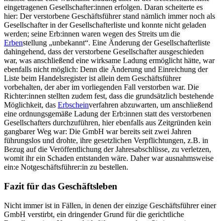
eingetragenen Gesellschafter:innen erfolgen. Daran scheiterte es
hier: Der verstorbene Geschäftsführer stand nämlich immer noch als
Gesellschafter in der Gesellschafterliste und konnte nicht geladen
werden; seine Erb:innen waren wegen des Streits um die
Erben
stellung „unbekannt“. Eine Änderung der Gesellschafterliste
dahingehend, dass der verstorbene Gesellschafter ausgeschieden
war, was anschließend eine wirksame Ladung ermöglicht hätte, war
ebenfalls nicht möglich: Denn die Änderung und Einreichung der
Liste beim Handelsregister ist allein dem Geschäftsführer
vorbehalten, der aber im vorliegenden Fall verstorben war. Die
Richter:innen stellten zudem fest, dass die grundsätzlich bestehende
Möglichkeit, das
Erbschein
verfahren abzuwarten, um anschließend
eine ordnungsgemäße Ladung der Erb:innen statt des verstorbenen
Gesellschafters durchzuführen, hier ebenfalls aus Zeitgründen kein
gangbarer Weg war: Die GmbH war bereits seit zwei Jahren
führungslos und drohte, ihre gesetzlichen Verpflichtungen, z.B. in
Bezug auf die Veröffentlichung der Jahresabschlüsse, zu verletzen,
womit ihr ein Schaden entstanden wäre. Daher war ausnahmsweise
ein:e Notgeschäftsführer:in zu bestellen.
Fazit für das Geschäftsleben
Nicht immer ist in Fällen, in denen der einzige Geschäftsführer einer
GmbH verstirbt, ein dringender Grund für die gerichtliche