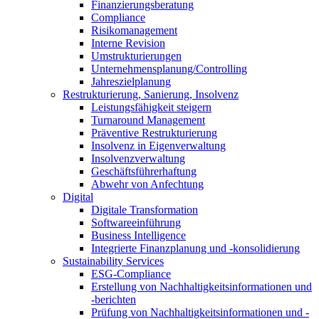
Finanzierungsberatung
Compliance
Risikomanagement
Interne Revision
Umstrukturierungen
Unternehmensplanung/Controlling
Jahreszielplanung
Restrukturierung, Sanierung, Insolvenz
Leistungsfähigkeit steigern
Turnaround Management
Präventive Restrukturierung
Insolvenz in Eigenverwaltung
Insolvenzverwaltung
Geschäftsführerhaftung
Abwehr von Anfechtung
Digital
Digitale Transformation
Softwareeinführung
Business Intelligence
Integrierte Finanzplanung und -konsolidierung
Sustainability Services
ESG-Compliance
Erstellung von Nachhaltigkeitsinformationen und
-berichten
Prüfung von Nachhaltigkeitsinformationen und -