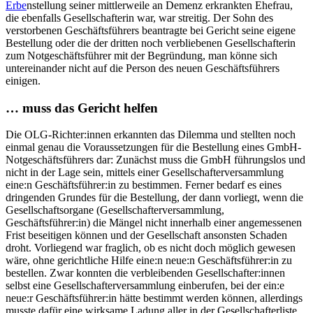
Erbe
nstellung seiner mittlerweile an Demenz erkrankten Ehefrau,
die ebenfalls Gesellschafterin war, war streitig. Der Sohn des
verstorbenen Geschäftsführers beantragte bei Gericht seine eigene
Bestellung oder die der dritten noch verbliebenen Gesellschafterin
zum Notgeschäftsführer mit der Begründung, man könne sich
untereinander nicht auf die Person des neuen Geschäftsführers
einigen.
… muss das Gericht helfen
Die OLG-Richter:innen erkannten das Dilemma und stellten noch
einmal genau die Voraussetzungen für die Bestellung eines GmbH-
Notgeschäftsführers dar: Zunächst muss die GmbH führungslos und
nicht in der Lage sein, mittels einer Gesellschafterversammlung
eine:n Geschäftsführer:in zu bestimmen. Ferner bedarf es eines
dringenden Grundes für die Bestellung, der dann vorliegt, wenn die
Gesellschaftsorgane (Gesellschafterversammlung,
Geschäftsführer:in) die Mängel nicht innerhalb einer angemessenen
Frist beseitigen können und der Gesellschaft ansonsten Schaden
droht. Vorliegend war fraglich, ob es nicht doch möglich gewesen
wäre, ohne gerichtliche Hilfe eine:n neue:n Geschäftsführer:in zu
bestellen. Zwar konnten die verbleibenden Gesellschafter:innen
selbst eine Gesellschafterversammlung einberufen, bei der ein:e
neue:r Geschäftsführer:in hätte bestimmt werden können, allerdings
musste dafür eine wirksame Ladung aller in der Gesellschafterliste