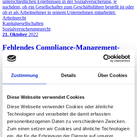
unterschiedlichen Ergebnissen in der Sozialversicherung, je
nachdem, ob ein Gesellschafter zum Geschäftsführer bestellt ist oder
ob er als Arbeitnehmer in seinem Unternehmen mitarbeitet.
Arbeitsrecht
Kapitalgesellschaften
Sozialversicherungsrecht
21. Oktober
2022
Fehlendes Compliance-Management-
System? Der Geschäftsführer haftet!
Richtet ein GmbH-Geschäftsführer kein ordnungsgemäßes
Compliance-Management-System ein und entsteht der GmbH
Zustimmung
Details
Über Cookies
dadurch ein Schaden, muss der Geschäftsführer diesen ersetzen.
Compliance
Gesellschaftsrecht
30. September
2022
Diese Webseite verwendet Cookies
Diese Webseite verwendet Cookies oder ähnliche
Wer stellt die Beschlussfassung in der
Technologien und verarbeitet die damit erfassten
GmbH-Gesellschafterversammlung fest?
personenbezogenen Daten zu verschiedenen Zwecken.
Zum einen setzen wir Cookies und ähnliche Technologien
Die Befugnis zur Feststellung eines Gesellschafterbeschlusses kann
durch einfachen Mehrheitsbeschluss dem Leiter der GmbH-
ein, die für die Erbringung der Dienste auf unserer