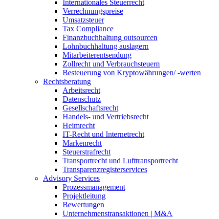
Internationales Steuerrecht
Verrechnungspreise
Umsatzsteuer
Tax Compliance
Finanzbuchhaltung outsourcen
Lohnbuchhaltung auslagern
Mitarbeiterentsendung
Zollrecht und Verbrauchsteuern
Besteuerung von Kryptowährungen/ -werten
Rechtsberatung
Arbeitsrecht
Datenschutz
Gesellschaftsrecht
Handels- und Vertriebsrecht
Heimrecht
IT-Recht und Internetrecht
Markenrecht
Steuerstrafrecht
Transportrecht und Lufttransportrecht
Transparenzregisterservices
Advisory
Services
Prozessmanagement
Projektleitung
Bewertungen
Unternehmenstransaktionen | M&A