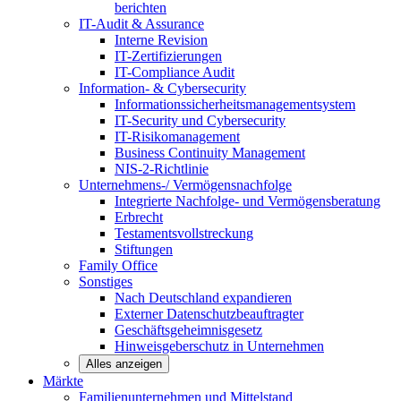
berichten
IT-Audit & Assurance
Interne Revision
IT-Zertifizierungen
IT-Compliance Audit
Information- & Cybersecurity
Informationssicherheitsmanagementsystem
IT-Security und Cybersecurity
IT-Risikomanagement
Business Continuity Management
NIS-2-Richtlinie
Unternehmens-/
Vermögensnachfolge
Integrierte Nachfolge- und Vermögensberatung
Erbrecht
Testamentsvollstreckung
Stiftungen
Family
Office
Sonstiges
Nach Deutschland expandieren
Externer Datenschutzbeauftragter
Geschäftsgeheimnisgesetz
Hinweisgeberschutz in Unternehmen
Alles anzeigen
Märkte
Familienunternehmen und
Mittelstand