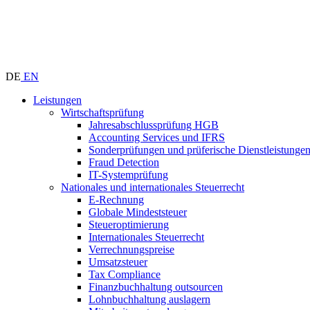
DE
EN
Leistungen
Wirtschaftsprüfung
Jahresabschlussprüfung HGB
Accounting Services und IFRS
Sonderprüfungen und prüferische Dienstleistunge
Fraud Detection
IT-Systemprüfung
Nationales und internationales Steuerrecht
E-Rechnung
Globale Mindeststeuer
Steueroptimierung
Internationales Steuerrecht
Verrechnungspreise
Umsatzsteuer
Tax Compliance
Finanzbuchhaltung outsourcen
Lohnbuchhaltung auslagern