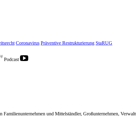
itsrecht
Coronavirus
Präventive Restrukturierung
StaRUG
Podcast
nen Familienunternehmen und Mittelständler, Großunternehmen, Verwal