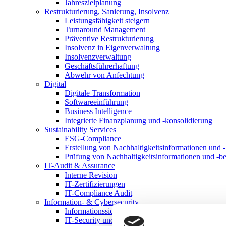
Jahreszielplanung
Restrukturierung, Sanierung, Insolvenz
Leistungsfähigkeit steigern
Turnaround Management
Präventive Restrukturierung
Insolvenz in Eigenverwaltung
Insolvenzverwaltung
Geschäftsführerhaftung
Abwehr von Anfechtung
Digital
Digitale Transformation
Softwareeinführung
Business Intelligence
Integrierte Finanzplanung und -konsolidierung
Sustainability Services
ESG-Compliance
Erstellung von Nachhaltigkeitsinformationen und -
Prüfung von Nachhaltigkeitsinformationen und -be
IT-Audit & Assurance
Interne Revision
IT-Zertifizierungen
IT-Compliance Audit
Information- & Cybersecurity
Informationssicherheitsmanagementsystem
IT-Security und Cybersecurity