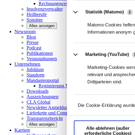
Rechnungswesen/Controlling
Insolvenzverwalter
Statistik (Matomo)
2
Heilberufe
Sonstige
Matomo-Cookies helfen 
Alles anzeigen
Newsroom
Informationen anonym 
Blog
Presse
Podcast
Publikationen
Marketing (YouTube)
Veranstaltungen
Unternehmen
Marketing-Cookies werd
Jubiläum
relevant und ansprechen
Standorte
Mandantenportal
Drittparteien sind.
Registrierung Mandantenportal
Downloads
Auszeichnungen
CLA
Global
Die Cookie-Erklärung wurde
Newsletter
Anmeldung
Lieferkette und
Compliance
Transparenzbericht
Alles anzeigen
Alle ablehnen (außer
Karriere
erforderliche Cookies)