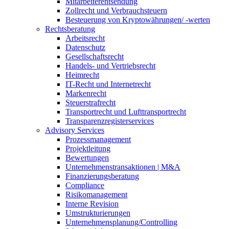
Mitarbeiterentsendung
Zollrecht und Verbrauchsteuern
Besteuerung von Kryptowährungen/ -werten
Rechtsberatung
Arbeitsrecht
Datenschutz
Gesellschaftsrecht
Handels- und Vertriebsrecht
Heimrecht
IT-Recht und Internetrecht
Markenrecht
Steuerstrafrecht
Transportrecht und Lufttransportrecht
Transparenzregisterservices
Advisory
Services
Prozessmanagement
Projektleitung
Bewertungen
Unternehmenstransaktionen | M&A
Finanzierungsberatung
Compliance
Risikomanagement
Interne Revision
Umstrukturierungen
Unternehmensplanung/Controlling