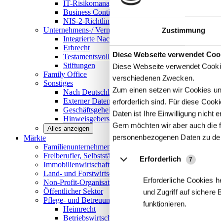
IT-Risikomanagement
Business Continuity Management
NIS-2-Richtlinie
Unternehmens-/
Vermögensnachfolge
Zustimmung
Integrierte Nachfolge- und Vermögensberatung
Erbrecht
Details
Diese Webseite verwendet Coo
Testamentsvollstreckung
Stiftungen
Diese Webseite verwendet Cookie
Family
Office
verschiedenen Zwecken.
Sonstiges
Zum einen setzen wir Cookies und
Nach Deutschland expandieren
Externer Datenschutzbeauftragter
erforderlich sind. Für diese Coo
Geschäftsgeheimnisgesetz
Daten ist Ihre Einwilligung nicht er
Hinweisgeberschutz in Unternehmen
Gern möchten wir aber auch die f
Alles anzeigen
personenbezogenen Daten zu de
Märkte
Familienunternehmen und
Mittelstand
Freiberufler, Selbstständige und
Privatpersonen
Erforderlich
7
Immobilienwirtschaft
Land- und
Forstwirtschaft
Erforderliche Cookies h
Non-Profit-Organisationen
Öffentlicher
Sektor
und Zugriff auf sichere
Pflege- und Betreuungseinrichtungen
funktionieren.
Heimrecht
Betriebswirtschaftliche Beratung