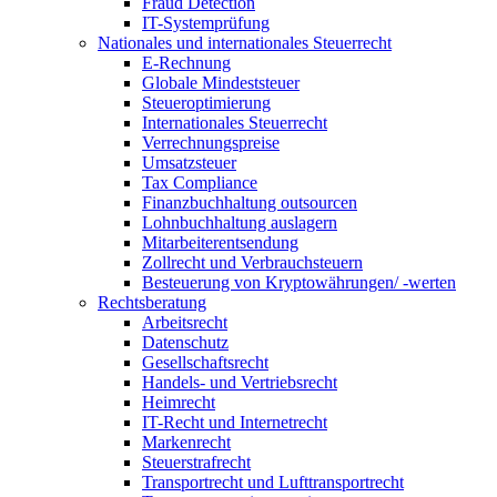
Fraud Detection
IT-Systemprüfung
Nationales und internationales Steuerrecht
E-Rechnung
Globale Mindeststeuer
Steueroptimierung
Internationales Steuerrecht
Verrechnungspreise
Umsatzsteuer
Tax Compliance
Finanzbuchhaltung outsourcen
Lohnbuchhaltung auslagern
Mitarbeiterentsendung
Zollrecht und Verbrauchsteuern
Besteuerung von Kryptowährungen/ -werten
Rechtsberatung
Arbeitsrecht
Datenschutz
Gesellschaftsrecht
Handels- und Vertriebsrecht
Heimrecht
IT-Recht und Internetrecht
Markenrecht
Steuerstrafrecht
Transportrecht und Lufttransportrecht