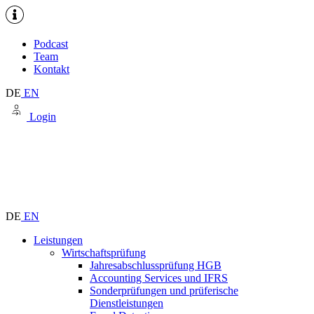
Podcast
Team
Kontakt
DE
EN
Login
DE
EN
Leistungen
Wirtschaftsprüfung
Jahresabschlussprüfung HGB
Accounting Services und IFRS
Sonderprüfungen und prüferische
Dienstleistungen