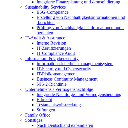
Integrierte Finanzplanung und -konsolidierung
Sustainability Services
ESG-Compliance
Erstellung von Nachhaltigkeitsinformationen und
-berichten
Prüfung von Nachhaltigkeitsinformationen und -
berichten
IT-Audit & Assurance
Interne Revision
IT-Zertifizierungen
IT-Compliance Audit
Information- & Cybersecurity
Informationssicherheitsmanagementsystem
IT-Security und Cybersecurity
IT-Risikomanagement
Business Continuity Management
NIS-2-Richtlinie
Unternehmens-/
Vermögensnachfolge
Integrierte Nachfolge- und Vermögensberatung
Erbrecht
Testamentsvollstreckung
Stiftungen
Family
Office
Sonstiges
Nach Deutschland expandieren