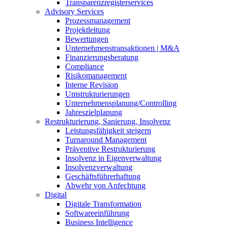
Transparenzregisterservices
Advisory
Services
Prozessmanagement
Projektleitung
Bewertungen
Unternehmenstransaktionen | M&A
Finanzierungsberatung
Compliance
Risikomanagement
Interne Revision
Umstrukturierungen
Unternehmensplanung/Controlling
Jahreszielplanung
Restrukturierung, Sanierung, Insolvenz
Leistungsfähigkeit steigern
Turnaround Management
Präventive Restrukturierung
Insolvenz in Eigenverwaltung
Insolvenzverwaltung
Geschäftsführerhaftung
Abwehr von Anfechtung
Digital
Digitale Transformation
Softwareeinführung
Business Intelligence