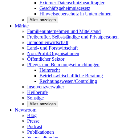
Externer Datenschutzbeauftragter
Geschäftsgeheimnisgesetz
Hinweisgeberschutz in Unternehmen
Alles anzeigen
Märkte
Familienunternehmen und
Mittelstand
Freiberufler, Selbstständige und
Privatpersonen
Immobilienwirtschaft
Land- und
Forstwirtschaft
Non-Profit-Organisationen
Öffentlicher
Sektor
Pflege- und Betreuungseinrichtungen
Heimrecht
Betriebswirtschaftliche Beratung
Rechnungswesen/Controlling
Insolvenzverwalter
Heilberufe
Sonstige
Alles anzeigen
Newsroom
Blog
Presse
Podcast
Publikationen
Veranstaltungen