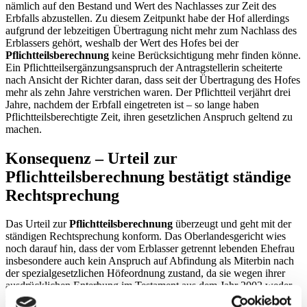
nämlich auf den Bestand und Wert des Nachlasses zur Zeit des
Erbfalls abzustellen. Zu diesem Zeitpunkt habe der Hof allerdings
aufgrund der lebzeitigen Übertragung nicht mehr zum Nachlass des
Erblassers gehört, weshalb der Wert des Hofes bei der
Pflichtteilsberechnung
keine Berücksichtigung mehr finden könne.
Ein Pflichtteilsergänzungsanspruch der Antragstellerin scheiterte
nach Ansicht der Richter daran, dass seit der Übertragung des Hofes
mehr als zehn Jahre verstrichen waren. Der Pflichtteil verjährt drei
Jahre, nachdem der Erbfall eingetreten ist – so lange haben
Pflichtteilsberechtigte Zeit, ihren gesetzlichen Anspruch geltend zu
machen.
Konsequenz – Urteil zur
Pflichtteilsberechnung bestätigt ständige
Rechtsprechung
Das Urteil zur
Pflichtteilsberechnung
überzeugt und geht mit der
ständigen Rechtsprechung konform. Das Oberlandesgericht wies
noch darauf hin, dass der vom Erblasser getrennt lebenden Ehefrau
insbesondere auch kein Anspruch auf Abfindung als Miterbin nach
der spezialgesetzlichen Höfeordnung zustand, da sie wegen ihrer
ausdrücklichen Enterbung im Testament aus dem Jahr 2002 weder
zum Zeitpunkt der Hofübereignung noch zum Zeitpunkt des