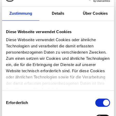
Erbfalls Miterbin gewesen sei.
Ähnliche Beiträge
Zustimmung
Details
Über Cookies
31. März
2017
Haftung für Heimkosten trotz
Diese Webseite verwendet Cookies
ausgeschlagener Erbschaft
Diese Webseite verwendet Cookies oder ähnliche
Technologien und verarbeitet die damit erfassten
Das Landgericht Oldenburg hatte zu klären, ob eine Tochter auch
personenbezogenen Daten zu verschiedenen Zwecken.
dann für rückständige Heimkosten ihrer Mutter aufkommen muss,
Zum einen setzen wir Cookies und ähnliche Technologien
wenn sie die Erbschaft ausgeschlagen hat.
Pflegerecht
ein, die für die Erbringung der Dienste auf unserer
21. Februar
2017
Website technisch erforderlich sind. Für diese Cookies
oder ähnlichen Technologien sowie für die Verarbeitung
Sportwagen statt Erbschaft?
der damit erfassten personenbezogenen Daten ist Ihre
Einwilligung nicht erforderlich.
Die Testierfreiheit einer Person wird durch das verfassungsrechtlich
geschützte Pflichtteilsrecht, das die engsten Familienangehörigen
Gern möchten wir aber auch die folgenden Technologien
Einwilligungsauswahl
(Kinder, Ehegatten und gegebenenfalls Eltern) schützt,
mit Ihrer ausdrücklichen Einwilligung einsetzen und die
Erforderlich
eingeschränkt. Um diese Schranke zu beseitigen, muss ein notariel
gewonnen personenbezogenen Daten zu den
Erbrecht
Zurück
nachfolgend genannten Zwecken einsetzen: