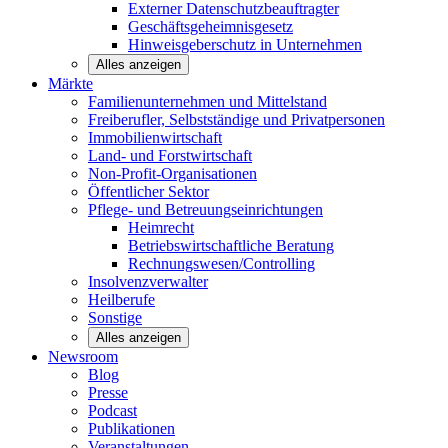
Externer Datenschutzbeauftragter
Geschäftsgeheimnisgesetz
Hinweisgeberschutz in Unternehmen
Alles anzeigen
Märkte
Familienunternehmen und
Mittelstand
Freiberufler, Selbstständige und
Privatpersonen
Immobilienwirtschaft
Land- und
Forstwirtschaft
Non-Profit-Organisationen
Öffentlicher
Sektor
Pflege- und Betreuungseinrichtungen
Heimrecht
Betriebswirtschaftliche Beratung
Rechnungswesen/Controlling
Insolvenzverwalter
Heilberufe
Sonstige
Alles anzeigen
Newsroom
Blog
Presse
Podcast
Publikationen
Veranstaltungen