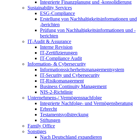
Integrierte Finanzplanung und -konsolidierung
Sustainability Services
ESG-Compliance
Erstellung von Nachhaltigkeitsinformationen und
-berichten
Prüfung von Nachhaltigkeitsinformationen und -
berichten
IT-Audit & Assurance
Interne Revision
IT-Zertifizierungen
IT-Compliance Audit
Information- & Cybersecurity
Informationssicherheitsmanagementsystem
IT-Security und Cybersecurity
IT-Risikomanagement
Business Continuity Management
NIS-2-Richtlinie
Unternehmens-/
Vermögensnachfolge
Integrierte Nachfolge- und Vermögensberatung
Erbrecht
Testamentsvollstreckung
Stiftungen
Family
Office
Sonstiges
Nach Deutschland expandieren