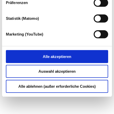
Präferenzen
Dr. Andreas Rohde
Rechtsanwalt, Steuerberater, Fachanwalt für Steuerrecht
Statistik (Matomo)
Zum Profil von Dr. Andreas Rohde
Marketing (YouTube)
Christina Schrey
Rechtsanwältin, Fachanwältin für Steuerrecht
Zum Profil von Christina Schrey
Alle akzeptieren
Erbrecht
Integrierte Nachfolge- und Vermögensberatung
Erbschaftsteuer
Auswahl akzeptieren
Alle ablehnen (außer erforderliche Cookies)