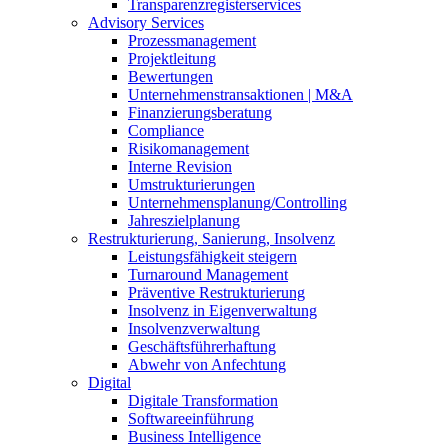
Transparenzregisterservices
Advisory
Services
Prozessmanagement
Projektleitung
Bewertungen
Unternehmenstransaktionen | M&A
Finanzierungsberatung
Compliance
Risikomanagement
Interne Revision
Umstrukturierungen
Unternehmensplanung/Controlling
Jahreszielplanung
Restrukturierung, Sanierung, Insolvenz
Leistungsfähigkeit steigern
Turnaround Management
Präventive Restrukturierung
Insolvenz in Eigenverwaltung
Insolvenzverwaltung
Geschäftsführerhaftung
Abwehr von Anfechtung
Digital
Digitale Transformation
Softwareeinführung
Business Intelligence