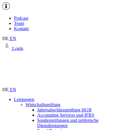
Podcast
Team
Kontakt
DE
EN
Login
DE
EN
Leistungen
Wirtschaftsprüfung
Jahresabschlussprüfung HGB
Accounting Services und IFRS
Sonderprüfungen und prüferische
Dienstleistungen