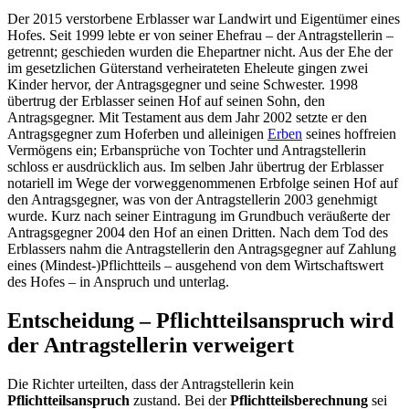
Der 2015 verstorbene Erblasser war Landwirt und Eigentümer eines
Hofes. Seit 1999 lebte er von seiner Ehefrau – der Antragstellerin –
getrennt; geschieden wurden die Ehepartner nicht. Aus der Ehe der
im gesetzlichen Güterstand verheirateten Eheleute gingen zwei
Kinder hervor, der Antragsgegner und seine Schwester. 1998
übertrug der Erblasser seinen Hof auf seinen Sohn, den
Antragsgegner. Mit Testament aus dem Jahr 2002 setzte er den
Antragsgegner zum Hoferben und alleinigen
Erben
seines hoffreien
Vermögens ein; Erbansprüche von Tochter und Antragstellerin
schloss er ausdrücklich aus. Im selben Jahr übertrug der Erblasser
notariell im Wege der vorweggenommenen Erbfolge seinen Hof auf
den Antragsgegner, was von der Antragstellerin 2003 genehmigt
wurde. Kurz nach seiner Eintragung im Grundbuch veräußerte der
Antragsgegner 2004 den Hof an einen Dritten. Nach dem Tod des
Erblassers nahm die Antragstellerin den Antragsgegner auf Zahlung
eines (Mindest-)Pflichtteils – ausgehend von dem Wirtschaftswert
des Hofes – in Anspruch und unterlag.
Entscheidung – Pflichtteilsanspruch wird
der Antragstellerin verweigert
Die Richter urteilten, dass der Antragstellerin kein
Pflichtteilsanspruch
zustand. Bei der
Pflichtteilsberechnung
sei