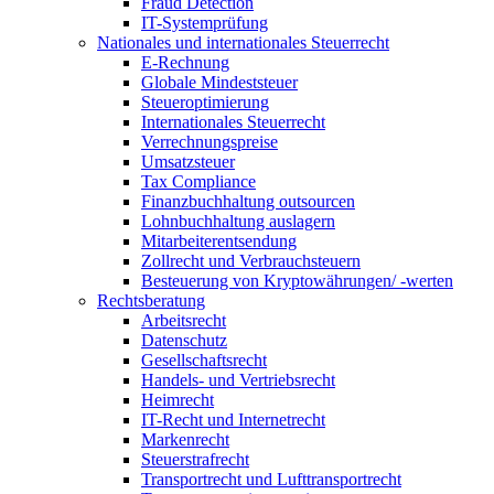
Fraud Detection
IT-Systemprüfung
Nationales und internationales Steuerrecht
E-Rechnung
Globale Mindeststeuer
Steueroptimierung
Internationales Steuerrecht
Verrechnungspreise
Umsatzsteuer
Tax Compliance
Finanzbuchhaltung outsourcen
Lohnbuchhaltung auslagern
Mitarbeiterentsendung
Zollrecht und Verbrauchsteuern
Besteuerung von Kryptowährungen/ -werten
Rechtsberatung
Arbeitsrecht
Datenschutz
Gesellschaftsrecht
Handels- und Vertriebsrecht
Heimrecht
IT-Recht und Internetrecht
Markenrecht
Steuerstrafrecht
Transportrecht und Lufttransportrecht