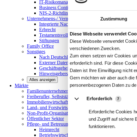
IT-Risikomanagement
Business Continuity Management
NIS-2-Richtlinie
Unternehmens-/
Vermögensnachfolge
Zustimmung
Integrierte Nachfolge- und Vermögensberatung
Erbrecht
Details
Diese Webseite verwendet Coo
Testamentsvollstreckung
Stiftungen
Diese Webseite verwendet Cookie
Family
Office
verschiedenen Zwecken.
Sonstiges
Zum einen setzen wir Cookies und
Nach Deutschland expandieren
Externer Datenschutzbeauftragter
erforderlich sind. Für diese Coo
Geschäftsgeheimnisgesetz
Daten ist Ihre Einwilligung nicht er
Hinweisgeberschutz in Unternehmen
Gern möchten wir aber auch die f
Alles anzeigen
personenbezogenen Daten zu de
Märkte
Familienunternehmen und
Mittelstand
Freiberufler, Selbstständige und
Privatpersonen
Erforderlich
7
Immobilienwirtschaft
Land- und
Forstwirtschaft
Erforderliche Cookies h
Non-Profit-Organisationen
Öffentlicher
Sektor
und Zugriff auf sichere
Pflege- und Betreuungseinrichtungen
funktionieren.
Heimrecht
Betriebswirtschaftliche Beratung