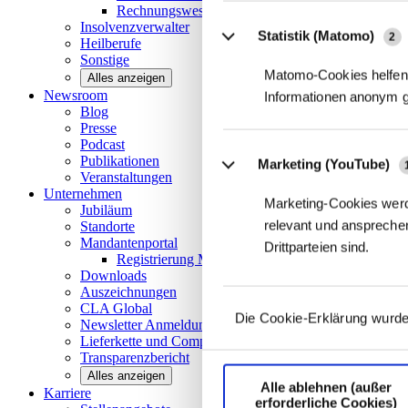
Rechnungswesen/Controlling
Insolvenzverwalter
Statistik (Matomo)
2
Heilberufe
Sonstige
Matomo-Cookies helfen 
Alles anzeigen
Newsroom
Informationen anonym 
Blog
Presse
Podcast
Publikationen
Marketing (YouTube)
Veranstaltungen
Unternehmen
Marketing-Cookies werd
Jubiläum
relevant und ansprechen
Standorte
Mandantenportal
Drittparteien sind.
Registrierung Mandantenportal
Downloads
Auszeichnungen
CLA
Global
Die Cookie-Erklärung wurde
Newsletter
Anmeldung
Lieferkette und
Compliance
Transparenzbericht
Alles anzeigen
Alle ablehnen (außer
Karriere
erforderliche Cookies)