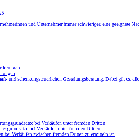
ernehmerinnen und Unternehmer immer schwieriger, eine geeignete Nac
erungen
t- und schenkungsteuerlichen Gestaltungsberatung. Dabei gilt es, alle
ungsgrundsätze bei Verkäufen unter fremden Dritten
n bei Verkäufen zwischen fremden Dritten zu ermitteln ist.