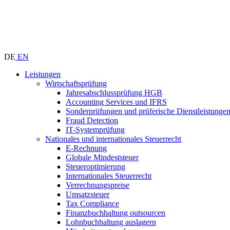
DE
EN
Leistungen
Wirtschaftsprüfung
Jahresabschlussprüfung HGB
Accounting Services und IFRS
Sonderprüfungen und prüferische Dienstleistunge
Fraud Detection
IT-Systemprüfung
Nationales und internationales Steuerrecht
E-Rechnung
Globale Mindeststeuer
Steueroptimierung
Internationales Steuerrecht
Verrechnungspreise
Umsatzsteuer
Tax Compliance
Finanzbuchhaltung outsourcen
Lohnbuchhaltung auslagern