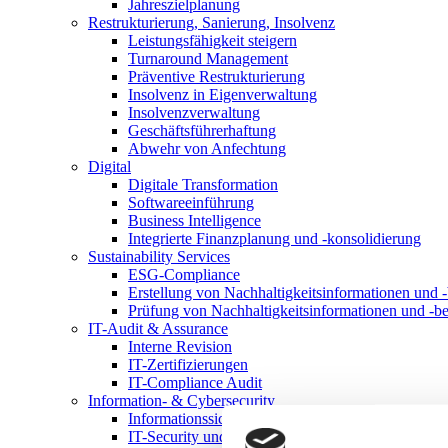
Jahreszielplanung
Restrukturierung, Sanierung, Insolvenz
Leistungsfähigkeit steigern
Turnaround Management
Präventive Restrukturierung
Insolvenz in Eigenverwaltung
Insolvenzverwaltung
Geschäftsführerhaftung
Abwehr von Anfechtung
Digital
Digitale Transformation
Softwareeinführung
Business Intelligence
Integrierte Finanzplanung und -konsolidierung
Sustainability Services
ESG-Compliance
Erstellung von Nachhaltigkeitsinformationen und -
Prüfung von Nachhaltigkeitsinformationen und -be
IT-Audit & Assurance
Interne Revision
IT-Zertifizierungen
IT-Compliance Audit
Information- & Cybersecurity
Informationssicherheitsmanagementsystem
IT-Security und Cybersecurity