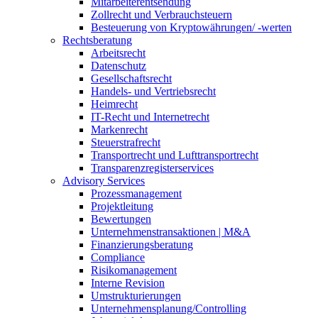
Mitarbeiterentsendung
Zollrecht und Verbrauchsteuern
Besteuerung von Kryptowährungen/ -werten
Rechtsberatung
Arbeitsrecht
Datenschutz
Gesellschaftsrecht
Handels- und Vertriebsrecht
Heimrecht
IT-Recht und Internetrecht
Markenrecht
Steuerstrafrecht
Transportrecht und Lufttransportrecht
Transparenzregisterservices
Advisory
Services
Prozessmanagement
Projektleitung
Bewertungen
Unternehmenstransaktionen | M&A
Finanzierungsberatung
Compliance
Risikomanagement
Interne Revision
Umstrukturierungen
Unternehmensplanung/Controlling