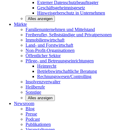
Externer Datenschutzbeauftragter
Geschäftsgeheimnisgesetz
Hinweisgeberschutz in Unternehmen
Alles anzeigen
Märkte
Familienunternehmen und
Mittelstand
Freiberufler, Selbstständige und
Privatpersonen
Immobilienwirtschaft
Land- und
Forstwirtschaft
Non-Profit-Organisationen
Öffentlicher
Sektor
Pflege- und Betreuungseinrichtungen
Heimrecht
Betriebswirtschaftliche Beratung
Rechnungswesen/Controlling
Insolvenzverwalter
Heilberufe
Sonstige
Alles anzeigen
Newsroom
Blog
Presse
Podcast
Publikationen
Veranstaltungen