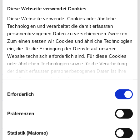
Eigentümer der Immobilie auf eine Dienstleistungsgesellschaft
Diese Webseite verwendet Cookies
übertragen werden. Speziell für ausländische Investoren spielt diese
Frage häufig eine entscheidende Rolle im Hinblick auf die Rendite
Diese Webseite verwendet Cookies oder ähnliche
aus den Anlageobjekten.
Technologien und verarbeitet die damit erfassten
Gestaltende Steuerberatung
Gewerbesteuer
personenbezogenen Daten zu verschiedenen Zwecken.
Immobilien
Zum einen setzen wir Cookies und ähnliche Technologien
Internationale Steuerberatung
ein, die für die Erbringung der Dienste auf unserer
28. Februar
2022
Website technisch erforderlich sind. Für diese Cookies
(Teil-)Entgeltliche
oder ähnlichen Technologien sowie für die Verarbeitung
Immobilienübertragung gegen
der damit erfassten personenbezogenen Daten ist Ihre
Versorgungsleistung im Privatvermögen
Einwilligung nicht erforderlich.
Gern möchten wir aber auch die folgenden Technologien
Einwilligungsauswahl
Private Immobilienübertragungen in vorweggenommener Erbfolge
mit Ihrer ausdrücklichen Einwilligung einsetzen und die
Erforderlich
erfolgen häufig gegen Rentenzahlungen. Ein steuerlicher
gewonnen personenbezogenen Daten zu den
Sonderausgabenabzug der Zahlungen beim Übernehmer wird seit
nachfolgend genannten Zwecken einsetzen:
einer ab 2008 geltenden Gesetzesänderung ausgeschlossen. Welche
Präferenzen
ertragsteuerlichen Konsequenzen zu beachten sind, hat der
Bundesfinanzhof klargestellt.
Einkommensteuer
Immobilien
Statistik (Matomo)
Privatpersonen