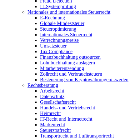
Fraud Detection
IT-Systemprüfung
Nationales und internationales Steuerrecht
E-Rechnung
Globale Mindeststeuer
Steueroptimierung
Internationales Steuerrecht
Verrechnungspreise
Umsatzsteuer
Tax Compliance
Finanzbuchhaltung outsourcen
Lohnbuchhaltung auslagern
Mitarbeiterentsendung
Zollrecht und Verbrauchsteuern
Besteuerung von Kryptowährungen/ -werten
Rechtsberatung
Arbeitsrecht
Datenschutz
Gesellschaftsrecht
Handels- und Vertriebsrecht
Heimrecht
IT-Recht und Internetrecht
Markenrecht
Steuerstrafrecht
Transportrecht und Lufttransportrecht