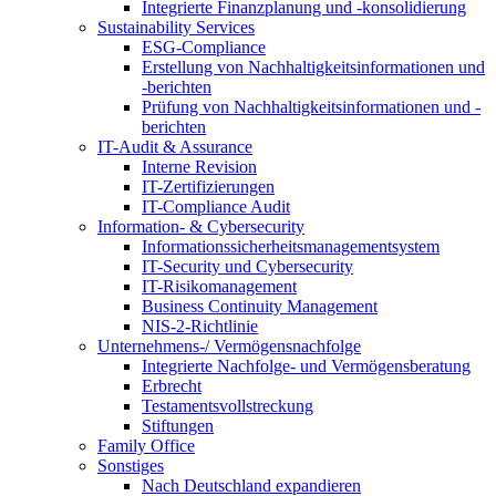
Integrierte Finanzplanung und -konsolidierung
Sustainability Services
ESG-Compliance
Erstellung von Nachhaltigkeitsinformationen und
-berichten
Prüfung von Nachhaltigkeitsinformationen und -
berichten
IT-Audit & Assurance
Interne Revision
IT-Zertifizierungen
IT-Compliance Audit
Information- & Cybersecurity
Informationssicherheitsmanagementsystem
IT-Security und Cybersecurity
IT-Risikomanagement
Business Continuity Management
NIS-2-Richtlinie
Unternehmens-/
Vermögensnachfolge
Integrierte Nachfolge- und Vermögensberatung
Erbrecht
Testamentsvollstreckung
Stiftungen
Family
Office
Sonstiges
Nach Deutschland expandieren