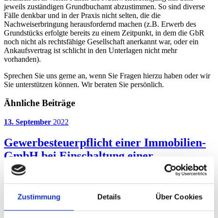
jeweils zuständigen Grundbuchamt abzustimmen. So sind diverse
Fälle denkbar und in der Praxis nicht selten, die die
Nachweiserbringung herausfordernd machen (z.B. Erwerb des
Grundstücks erfolgte bereits zu einem Zeitpunkt, in dem die GbR
noch nicht als rechtsfähige Gesellschaft anerkannt war, oder ein
Ankaufsvertrag ist schlicht in den Unterlagen nicht mehr
vorhanden).
Sprechen Sie uns gerne an, wenn Sie Fragen hierzu haben oder wir
Sie unterstützen können. Wir beraten Sie persönlich.
Ähnliche Beiträge
13. September
2022
Gewerbesteuerpflicht einer Immobilien-
GmbH bei Einschaltung einer
Dienstleistungsgesellschaft?
Der Bundesfinanzhof (BFH) hat sich kürzlich mit der Frage
Zustimmung
Details
Über Cookies
beschäftigt, ob eine inländische Immobiliengesellschaft eine
Betriebsstätte in Deutschland begründet, die zu einer
Gewerbesteuerpflicht führt, wenn bestimmte Tätigkeiten vom