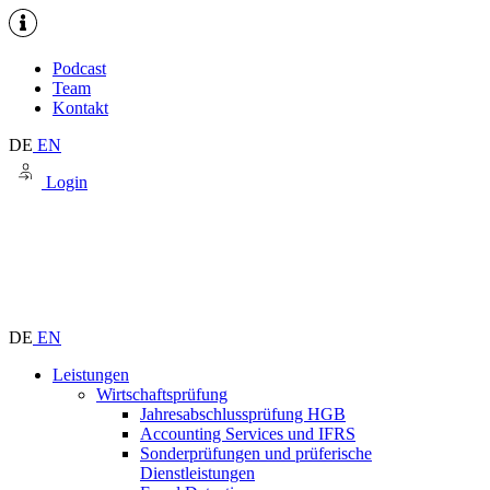
Podcast
Team
Kontakt
DE
EN
Login
DE
EN
Leistungen
Wirtschaftsprüfung
Jahresabschlussprüfung HGB
Accounting Services und IFRS
Sonderprüfungen und prüferische
Dienstleistungen