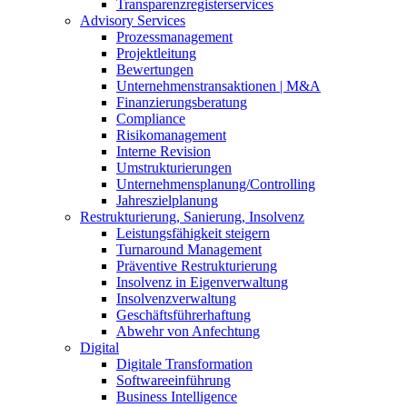
Transparenzregisterservices
Advisory
Services
Prozessmanagement
Projektleitung
Bewertungen
Unternehmenstransaktionen | M&A
Finanzierungsberatung
Compliance
Risikomanagement
Interne Revision
Umstrukturierungen
Unternehmensplanung/Controlling
Jahreszielplanung
Restrukturierung, Sanierung, Insolvenz
Leistungsfähigkeit steigern
Turnaround Management
Präventive Restrukturierung
Insolvenz in Eigenverwaltung
Insolvenzverwaltung
Geschäftsführerhaftung
Abwehr von Anfechtung
Digital
Digitale Transformation
Softwareeinführung
Business Intelligence