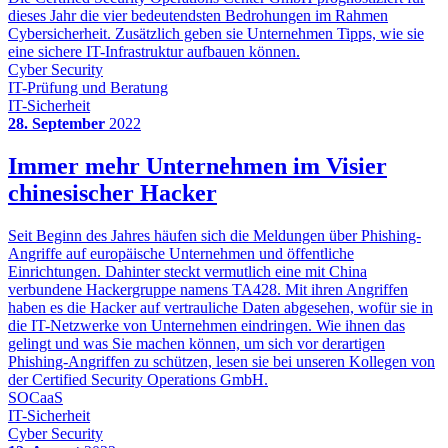
dieses Jahr die vier bedeutendsten Bedrohungen im Rahmen
Cybersicherheit. Zusätzlich geben sie Unternehmen Tipps, wie sie
eine sichere IT-Infrastruktur aufbauen können.
Cyber Security
IT-Prüfung und Beratung
IT-Sicherheit
28. September
2022
Immer mehr Unternehmen im Visier
chinesischer Hacker
Seit Beginn des Jahres häufen sich die Meldungen über Phishing-
Angriffe auf europäische Unternehmen und öffentliche
Einrichtungen. Dahinter steckt vermutlich eine mit China
verbundene Hackergruppe namens TA428. Mit ihren Angriffen
haben es die Hacker auf vertrauliche Daten abgesehen, wofür sie in
die IT-Netzwerke von Unternehmen eindringen. Wie ihnen das
gelingt und was Sie machen können, um sich vor derartigen
Phishing-Angriffen zu schützen, lesen sie bei unseren Kollegen von
der Certified Security Operations GmbH.
SOCaaS
IT-Sicherheit
Cyber Security