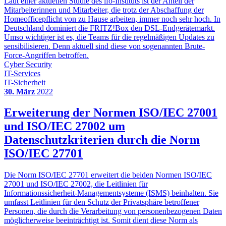
Laut einer aktuellen Studie des ifo-Instituts ist der Anteil der
Mitarbeiterinnen und Mitarbeiter, die trotz der Abschaffung der
Homeofficepflicht von zu Hause arbeiten, immer noch sehr hoch. In
Deutschland dominiert die FRITZ!Box den DSL-Endgerätemarkt.
Umso wichtiger ist es, die Teams für die regelmäßigen Updates zu
sensibilisieren. Denn aktuell sind diese von sogenannten Brute-
Force-Angriffen betroffen.
Cyber Security
IT-Services
IT-Sicherheit
30. März
2022
Erweiterung der Normen ISO/IEC 27001
und ISO/IEC 27002 um
Datenschutzkriterien durch die Norm
ISO/IEC 27701
Die Norm ISO/IEC 27701 erweitert die beiden Normen ISO/IEC
27001 und ISO/IEC 27002, die Leitlinien für
Informationssicherheit-Managementsysteme (ISMS) beinhalten. Sie
umfasst Leitlinien für den Schutz der Privatsphäre betroffener
Personen, die durch die Verarbeitung von personenbezogenen Daten
möglicherweise beeinträchtigt ist. Somit dient diese Norm als