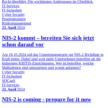
Recht überführt. Die wichtigsten Änderungen im Überblick.
IT-Services
IT-Sicherheit
Cyber Security
Penetrationstest
Risikomanagement
23. April
2024
NIS-2 kommt – bereiten Sie sich jetzt
schon darauf vor
Am 18.10.2024 soll das Umsetzungsgesetz zur NIS-2-Richtlinie in
Kraft treten. Dabei sind weit mehr Unternehmen betroffen als die
bisherigen KRITIS-Einrichtungen. Wer ist betroffen, welche
Maßnahmen sind umzusetzen und womit anfangen?
Cyber Security
IT-Sicherheit
SOCaaS
IT-Services
23. April
2024
NIS-2 is coming - prepare for it now