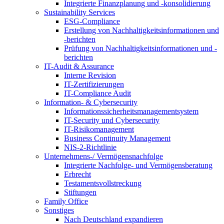
Integrierte Finanzplanung und -konsolidierung
Sustainability Services
ESG-Compliance
Erstellung von Nachhaltigkeitsinformationen und
-berichten
Prüfung von Nachhaltigkeitsinformationen und -
berichten
IT-Audit & Assurance
Interne Revision
IT-Zertifizierungen
IT-Compliance Audit
Information- & Cybersecurity
Informationssicherheitsmanagementsystem
IT-Security und Cybersecurity
IT-Risikomanagement
Business Continuity Management
NIS-2-Richtlinie
Unternehmens-/
Vermögensnachfolge
Integrierte Nachfolge- und Vermögensberatung
Erbrecht
Testamentsvollstreckung
Stiftungen
Family
Office
Sonstiges
Nach Deutschland expandieren