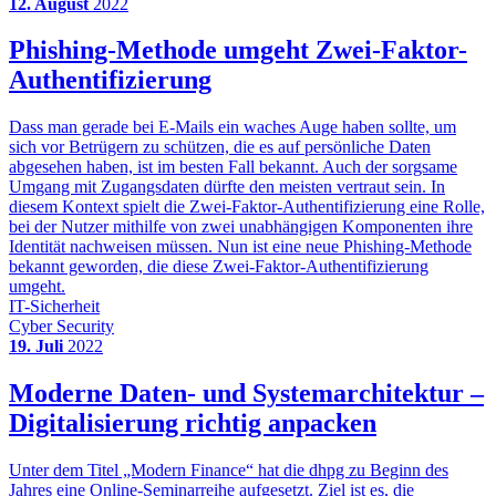
12. August
2022
Phishing-Methode umgeht Zwei-Faktor-
Authentifizierung
Dass man gerade bei E-Mails ein waches Auge haben sollte, um
sich vor Betrügern zu schützen, die es auf persönliche Daten
abgesehen haben, ist im besten Fall bekannt. Auch der sorgsame
Umgang mit Zugangsdaten dürfte den meisten vertraut sein. In
diesem Kontext spielt die Zwei-Faktor-Authentifizierung eine Rolle,
bei der Nutzer mithilfe von zwei unabhängigen Komponenten ihre
Identität nachweisen müssen. Nun ist eine neue Phishing-Methode
bekannt geworden, die diese Zwei-Faktor-Authentifizierung
umgeht.
IT-Sicherheit
Cyber Security
19. Juli
2022
Moderne Daten- und Systemarchitektur –
Digitalisierung richtig anpacken
Unter dem Titel „Modern Finance“ hat die dhpg zu Beginn des
Jahres eine Online-Seminarreihe aufgesetzt. Ziel ist es, die