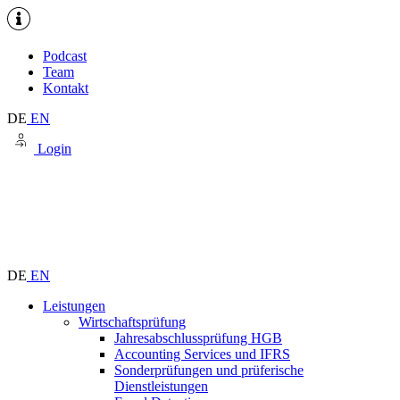
Podcast
Team
Kontakt
DE
EN
Login
DE
EN
Leistungen
Wirtschaftsprüfung
Jahresabschlussprüfung HGB
Accounting Services und IFRS
Sonderprüfungen und prüferische
Dienstleistungen