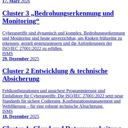
17. März
2026
Cluster 3 „Bedrohungserkennung und
Monitoring“
Cyberangriffe sind dynamisch und komplex. Bedrohungserkennung
und Monitoring sind heute unverzichtbar, um Risiken frühzeitig zu
erkennen, gezielt gegenzusteuern und die Anforderungen der
ISO/IEC 27001:2022 zu erfüllen.
ISMS
29. Dezember
2025
Cluster 2 Entwicklung & technische
Absicherung
Fehlkonfigurationen und unsichere Programmierung sind
Einfallstore für Cyberangriffe. Die ISO/IEC 27001:2022 setzt neue
Standards für sichere Codierung, Konfigurationsmanagement und
Webfilterung – für eine robuste technische Absicherung.
ISMS
18. Dezember
2025