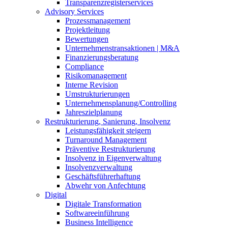
Transparenzregisterservices
Advisory
Services
Prozessmanagement
Projektleitung
Bewertungen
Unternehmenstransaktionen | M&A
Finanzierungsberatung
Compliance
Risikomanagement
Interne Revision
Umstrukturierungen
Unternehmensplanung/Controlling
Jahreszielplanung
Restrukturierung, Sanierung, Insolvenz
Leistungsfähigkeit steigern
Turnaround Management
Präventive Restrukturierung
Insolvenz in Eigenverwaltung
Insolvenzverwaltung
Geschäftsführerhaftung
Abwehr von Anfechtung
Digital
Digitale Transformation
Softwareeinführung
Business Intelligence