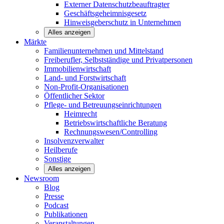
Externer Datenschutzbeauftragter
Geschäftsgeheimnisgesetz
Hinweisgeberschutz in Unternehmen
Alles anzeigen
Märkte
Familienunternehmen und
Mittelstand
Freiberufler, Selbstständige und
Privatpersonen
Immobilienwirtschaft
Land- und
Forstwirtschaft
Non-Profit-Organisationen
Öffentlicher
Sektor
Pflege- und Betreuungseinrichtungen
Heimrecht
Betriebswirtschaftliche Beratung
Rechnungswesen/Controlling
Insolvenzverwalter
Heilberufe
Sonstige
Alles anzeigen
Newsroom
Blog
Presse
Podcast
Publikationen
Veranstaltungen