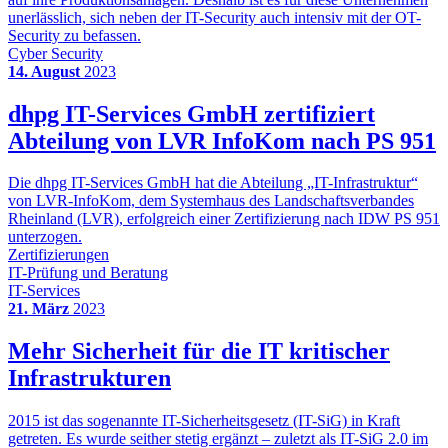
unerlässlich, sich neben der IT-Security auch intensiv mit der OT-
Security zu befassen.
Cyber Security
14. August
2023
dhpg IT-Services GmbH zertifiziert
Abteilung von LVR InfoKom nach PS 951
Die dhpg IT-Services GmbH hat die Abteilung „IT-Infrastruktur“
von LVR-InfoKom, dem Systemhaus des Landschaftsverbandes
Rheinland (LVR), erfolgreich einer Zertifizierung nach IDW PS 951
unterzogen.
Zertifizierungen
IT-Prüfung und Beratung
IT-Services
21. März
2023
Mehr Sicherheit für die IT kritischer
Infrastrukturen
2015 ist das sogenannte IT-Sicherheitsgesetz (IT-SiG) in Kraft
getreten. Es wurde seither stetig ergänzt – zuletzt als IT-SiG 2.0 im