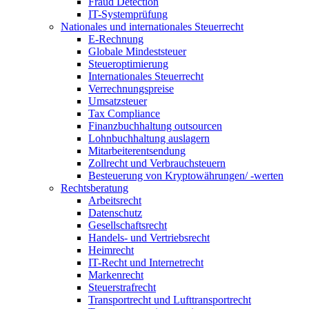
Fraud Detection
IT-Systemprüfung
Nationales und internationales Steuerrecht
E-Rechnung
Globale Mindeststeuer
Steueroptimierung
Internationales Steuerrecht
Verrechnungspreise
Umsatzsteuer
Tax Compliance
Finanzbuchhaltung outsourcen
Lohnbuchhaltung auslagern
Mitarbeiterentsendung
Zollrecht und Verbrauchsteuern
Besteuerung von Kryptowährungen/ -werten
Rechtsberatung
Arbeitsrecht
Datenschutz
Gesellschaftsrecht
Handels- und Vertriebsrecht
Heimrecht
IT-Recht und Internetrecht
Markenrecht
Steuerstrafrecht
Transportrecht und Lufttransportrecht