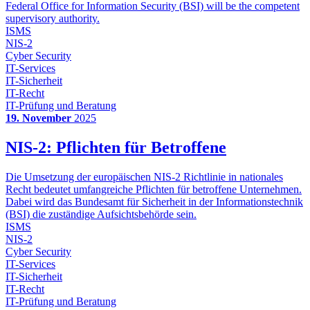
Federal Office for Information Security (BSI) will be the competent
supervisory authority.
ISMS
NIS-2
Cyber Security
IT-Services
IT-Sicherheit
IT-Recht
IT-Prüfung und Beratung
19. November
2025
NIS-2: Pflichten für Betroffene
Die Umsetzung der europäischen NIS-2 Richtlinie in nationales
Recht bedeutet umfangreiche Pflichten für betroffene Unternehmen.
Dabei wird das Bundesamt für Sicherheit in der Informationstechnik
(BSI) die zuständige Aufsichtsbehörde sein.
ISMS
NIS-2
Cyber Security
IT-Services
IT-Sicherheit
IT-Recht
IT-Prüfung und Beratung