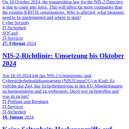
On 18 October 2024, the transposition law for the NIS-2 Directive
is due to come into force. This will affect far more companies than
the existing KRITIS organisations. Who is affected, what measures
need to be implemented and where to start?
Cyber Security
IT-Sicherheit
SOCaaS
IT-Services
27. Februar
2024
NIS-2-Richtlinie: Umsetzung bis Oktober
2024
Am 18.10.2024 tritt das NIS-2-Umsetzungs- und
Cybersicherheitsstärkungsgesetz (NIS2UmsuCG) in Kraft. Es
verfolgt das Ziel, das Sicherheitsniveau in den EU-Mitgliedstaaten
zu harmonisieren und zu verbessern. Doch wer ist betroffen und
was ist zu tun?
IT-Prüfung und Beratung
IT-Services
IT-Sicherheit
19. Januar
2024