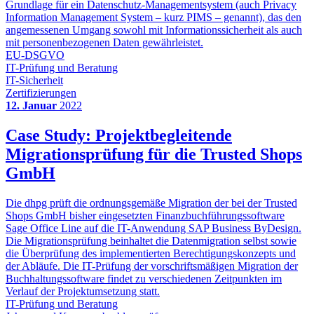
Grundlage für ein Datenschutz-Managementsystem (auch Privacy
Information Management System – kurz PIMS – genannt), das den
angemessenen Umgang sowohl mit Informationssicherheit als auch
mit personenbezogenen Daten gewährleistet.
EU-DSGVO
IT-Prüfung und Beratung
IT-Sicherheit
Zertifizierungen
12. Januar
2022
Case Study: Projektbegleitende
Migrationsprüfung für die Trusted Shops
GmbH
Die dhpg prüft die ordnungsgemäße Migration der bei der Trusted
Shops GmbH bisher eingesetzten Finanzbuchführungssoftware
Sage Office Line auf die IT-Anwendung SAP Business ByDesign.
Die Migrationsprüfung beinhaltet die Datenmigration selbst sowie
die Überprüfung des implementierten Berechtigungskonzepts und
der Abläufe. Die IT-Prüfung der vorschriftsmäßigen Migration der
Buchhaltungssoftware findet zu verschiedenen Zeitpunkten im
Verlauf der Projektumsetzung statt.
IT-Prüfung und Beratung