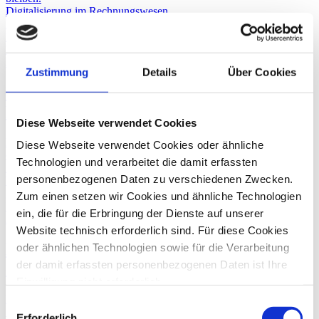
Digitalisierung im Rechnungswesen
IT-Services
Prozessberatung
Digitale Transformation
23. Dezember
2024
Zustimmung
Details
Über Cookies
IT-Sicherheit: Privatnutzung eines
Dienstrechners
Diese Webseite verwendet Cookies
Die Nutzung eines Dienstrechners für private Zwecke birgt
Diese Webseite verwendet Cookies oder ähnliche
erhebliche Gefahren. Bei unsachgemäßer Nutzung, etwa durch den
Technologien und verarbeitet die damit erfassten
Download unsicherer Dateien oder den Besuch ungesicherter
personenbezogenen Daten zu verschiedenen Zwecken.
Websites, können Viren leicht in das Unternehmensnetzwerk
gelangen.
Zum einen setzen wir Cookies und ähnliche Technologien
IT-Sicherheit
ein, die für die Erbringung der Dienste auf unserer
29. November
2024
Website technisch erforderlich sind. Für diese Cookies
Manipulierte Smartphone-Ladekabel –
oder ähnlichen Technologien sowie für die Verarbeitung
der damit erfassten personenbezogenen Daten ist Ihre
eine unterschätzte Gefahr
Einwilligung nicht erforderlich.
Gern möchten wir aber auch die folgenden Technologien
Manipulierte Ladekabel sind von herkömmlichen Smartphone-
Einwilligungsauswahl
Ladekabeln nur schwer zu unterscheiden, funktionieren aber ganz
mit Ihrer ausdrücklichen Einwilligung einsetzen und die
Erforderlich