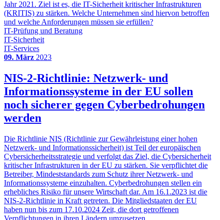
Jahr 2021. Ziel ist es, die IT-Sicherheit kritischer Infrastrukturen
(KRITIS) zu stärken. Welche Unternehmen sind hiervon betroffen
und welche Anforderungen müssen sie erfüllen?
IT-Prüfung und Beratung
IT-Sicherheit
IT-Services
09. März
2023
NIS-2-Richtlinie: Netzwerk- und
Informationssysteme in der EU sollen
noch sicherer gegen Cyberbedrohungen
werden
Die Richtlinie NIS (Richtlinie zur Gewährleistung einer hohen
Netzwerk- und Informationssicherheit) ist Teil der europäischen
Cybersicherheitsstrategie und verfolgt das Ziel, die Cybersicherheit
kritischer Infrastrukturen in der EU zu stärken. Sie verpflichtet die
Betreiber, Mindeststandards zum Schutz ihrer Netzwerk- und
Informationssysteme einzuhalten. Cyberbedrohungen stellen ein
erhebliches Risiko für unsere Wirtschaft dar. Am 16.1.2023 ist die
NIS-2-Richtlinie in Kraft getreten. Die Mitgliedstaaten der EU
haben nun bis zum 17.10.2024 Zeit, die dort getroffenen
Verpflichtungen in ihren Ländern umzusetzen.