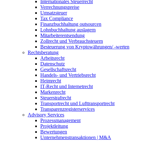
Internationales Steuerrecht
Verrechnungspreise
Umsatzsteuer
Tax Compliance
Finanzbuchhaltung outsourcen
Lohnbuchhaltung auslagern
Mitarbeiterentsendung
Zollrecht und Verbrauchsteuern
Besteuerung von Kryptowährungen/ -werten
Rechtsberatung
Arbeitsrecht
Datenschutz
Gesellschaftsrecht
Handels- und Vertriebsrecht
Heimrecht
IT-Recht und Internetrecht
Markenrecht
Steuerstrafrecht
Transportrecht und Lufttransportrecht
Transparenzregisterservices
Advisory
Services
Prozessmanagement
Projektleitung
Bewertungen
Unternehmenstransaktionen | M&A