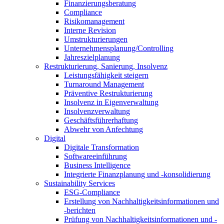
Finanzierungsberatung
Compliance
Risikomanagement
Interne Revision
Umstrukturierungen
Unternehmensplanung/Controlling
Jahreszielplanung
Restrukturierung, Sanierung, Insolvenz
Leistungsfähigkeit steigern
Turnaround Management
Präventive Restrukturierung
Insolvenz in Eigenverwaltung
Insolvenzverwaltung
Geschäftsführerhaftung
Abwehr von Anfechtung
Digital
Digitale Transformation
Softwareeinführung
Business Intelligence
Integrierte Finanzplanung und -konsolidierung
Sustainability Services
ESG-Compliance
Erstellung von Nachhaltigkeitsinformationen und
-berichten
Prüfung von Nachhaltigkeitsinformationen und -