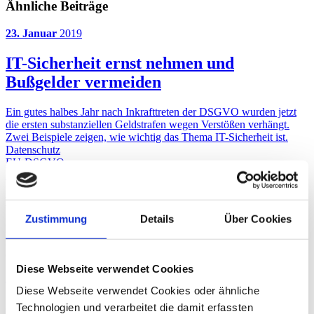
Ähnliche Beiträge
23. Januar
2019
IT-Sicherheit ernst nehmen und
Bußgelder vermeiden
Ein gutes halbes Jahr nach Inkrafttreten der DSGVO wurden jetzt
die ersten substanziellen Geldstrafen wegen Verstößen verhängt.
Zwei Beispiele zeigen, wie wichtig das Thema IT-Sicherheit ist.
Datenschutz
EU-DSGVO
Zurück
Markus Müller
Zustimmung
Details
Über Cookies
Diplom-Wirtschaftsinformatiker, Certified Information Systems
Auditor (CISA), Certified Data Privacy Solutions Engineer
(CDPSE)
Diese Webseite verwendet Cookies
Zum Profil von Markus Müller
Diese Webseite verwendet Cookies oder ähnliche
Joerg Lammerich
Technologien und verarbeitet die damit erfassten