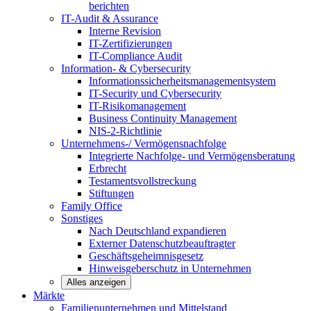
berichten
IT-Audit & Assurance
Interne Revision
IT-Zertifizierungen
IT-Compliance Audit
Information- & Cybersecurity
Informationssicherheitsmanagementsystem
IT-Security und Cybersecurity
IT-Risikomanagement
Business Continuity Management
NIS-2-Richtlinie
Unternehmens-/
Vermögensnachfolge
Integrierte Nachfolge- und Vermögensberatung
Erbrecht
Testamentsvollstreckung
Stiftungen
Family
Office
Sonstiges
Nach Deutschland expandieren
Externer Datenschutzbeauftragter
Geschäftsgeheimnisgesetz
Hinweisgeberschutz in Unternehmen
Alles anzeigen
Märkte
Familienunternehmen und
Mittelstand