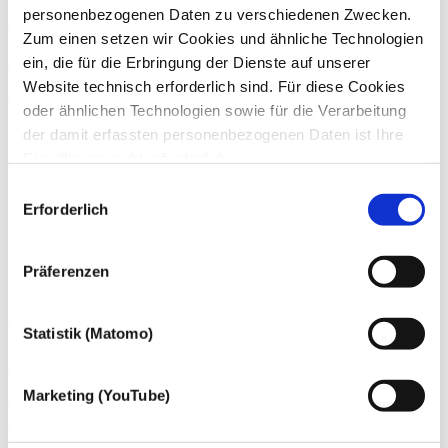
personenbezogenen Daten zu verschiedenen Zwecken.
Certified OSSTMM 3.0 Professional Security Tester
Zum einen setzen wir Cookies und ähnliche Technologien
Zum Profil von Joerg Lammerich
ein, die für die Erbringung der Dienste auf unserer
Website technisch erforderlich sind. Für diese Cookies
IT-Sicherheit
Cyber Security
SOCaaS
oder ähnlichen Technologien sowie für die Verarbeitung
der damit erfassten personenbezogenen Daten ist Ihre
Einwilligung nicht erforderlich.
Gern möchten wir aber auch die folgenden Technologien
Einwilligungsauswahl
mit Ihrer ausdrücklichen Einwilligung einsetzen und die
Erforderlich
gewonnen personenbezogenen Daten zu den
nachfolgend genannten Zwecken einsetzen:
Präferenzen
Über die dhpg
Statistik (Matomo)
An unseren 18 Standorten beraten wir mit über 1.200
Mitarbeiter:innen Familienunternehmen und Mittelständler,
Marketing (YouTube)
Großunternehmen, Verwaltungen der öffentlichen Hand ebenso wie
gemeinnützige Organisationen und Privatpersonen.